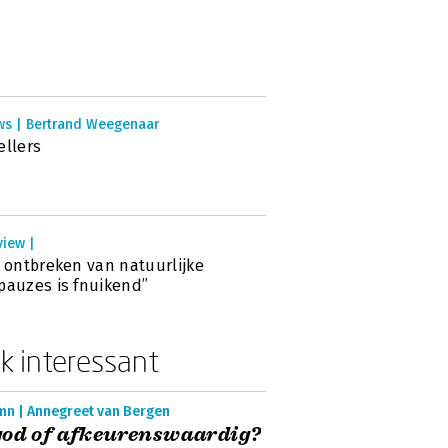
ws | Bertrand Weegenaar
ellers
view |
t ontbreken van natuurlijke
pauzes is fnuikend’’
k interessant
mn | Annegreet van Bergen
god of afkeurenswaardig?