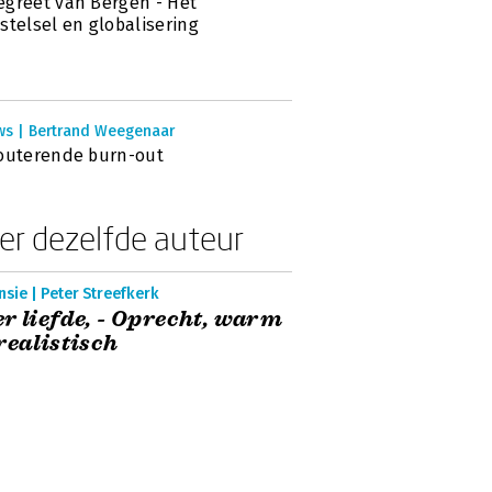
greet van Bergen - Het
stelsel en globalisering
ws | Bertrand Weegenaar
outerende burn-out
er dezelfde auteur
sie | Peter Streefkerk
r liefde, - Oprecht, warm
realistisch