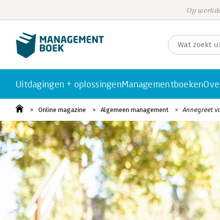
Op werkda
Uitdagingen + oplossingen
Managementboeken
Ove
Online magazine
Algemeen management
Annegreet v