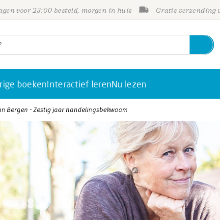
gen voor 23:00 besteld, morgen in huis
Gratis verzending
rige boeken
Interactief leren
Nu lezen
an Bergen - Zestig jaar handelingsbekwaam