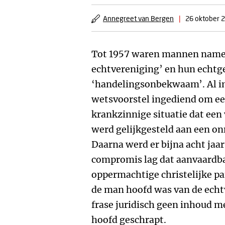
Annegreet van Bergen
|
26 oktober 
Tot 1957 waren mannen nameli
echtvereniging’ en hun echt
‘handelingsonbekwaam’. Al in
wetsvoorstel ingediend om ee
krankzinnige situatie dat een
werd gelijkgesteld aan een on
Daarna werd er bijna acht jaa
compromis lag dat aanvaardba
oppermachtige christelijke par
de man hoofd was van de echtv
frase juridisch geen inhoud me
hoofd geschrapt.