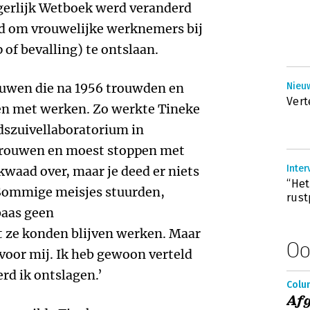
gerlijk Wetboek werd veranderd
rd om vrouwelijke werknemers bij
of bevalling) te ontslaan.
rouwen die na 1956 trouwden en
Nieu
Vert
en met werken. Zo werkte Tineke
ndszuivellaboratorium in
 trouwen en moest stoppen met
Inter
kwaad over, maar je deed er niets
‘‘He
 Sommige meisjes stuurden,
rust
baas geen
 ze konden blijven werken. Maar
Oo
voor mij. Ik heb gewoon verteld
rd ik ontslagen.’
Colu
Af