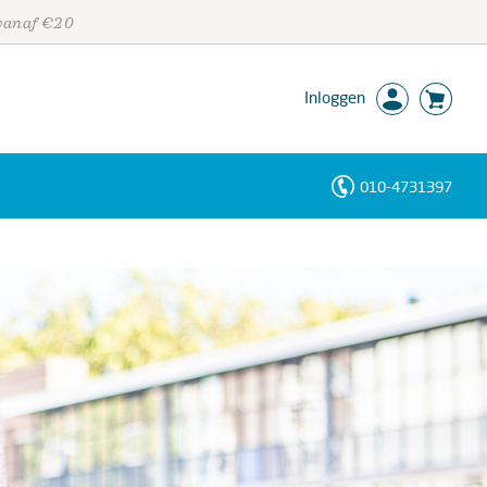
 vanaf €20
Inloggen
010-4731397
Personen
Trefwoorden