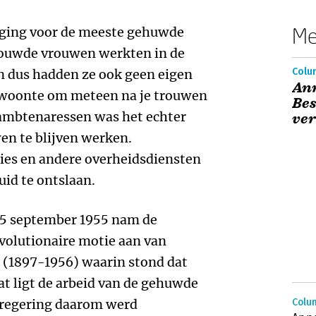
Me
iging voor de meeste gehuwde
rouwde vrouwen werkten in de
Colu
 en dus hadden ze ook geen eigen
Ann
ewoonte om meteen na je trouwen
Bes
ambtenaressen was het echter
ver
n te blijven werken.
ies en andere overheidsdiensten
uid te ontslaan.
15 september 1955 nam de
volutionaire motie aan van
(1897-1956) waarin stond dat
at ligt de arbeid van de gehuwde
e regering daarom werd
Colu