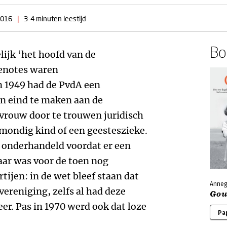
2016
|
3-4 minuten leestijd
Boe
jk ‘het hoofd van de
genotes waren
 1949 had de PvdA een
n eind te maken aan de
 vrouw door te trouwen juridisch
mondig kind of een geesteszieke.
r onderhandeld voordat er een
ar was voor de toen nog
tijen: in de wet bleef staan dat
Anneg
ereniging, zelfs al had deze
Gou
er. Pas in 1970 werd ook dat loze
Pa