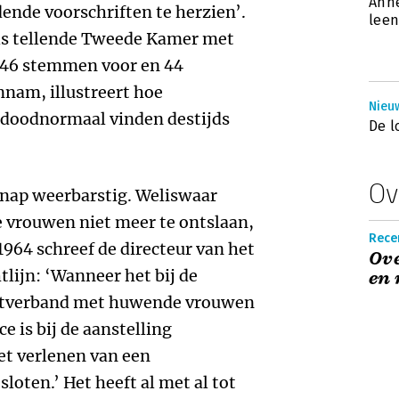
Anne
dende voorschriften te herzien’.
leen
ls tellende Tweede Kamer met
 46 stemmen voor en 44
nam, illustreert hoe
Nieu
u doodnormaal vinden destijds
De l
Ov
knap weerbarstig. Weliswaar
 vrouwen niet meer te ontslaan,
Recen
1964 schreef de directeur van het
Ove
tlijn: ‘Wanneer het bij de
en 
nstverband met huwende vrouwen
e is bij de aanstelling
et verlenen van een
oten.’ Het heeft al met al tot