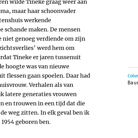
ren wilde Tineke graag weer aan
rima, maar haar schoonvader
uitenshuis werkende
 te schande maken. De mensen
 niet genoeg verdiende om zijn
ezichtsverlies’ werd hem om
dat Tineke er jaren tussenuit
de hoogte was van nieuwe
t flessen gaan spoelen. Daar had
Colu
Baum
 huisvrouw. Verhalen als van
uk latere generaties vrouwen
n en trouwen in een tijd dat die
de weg zitten. In elk geval ben ik
in 1954 geboren ben.