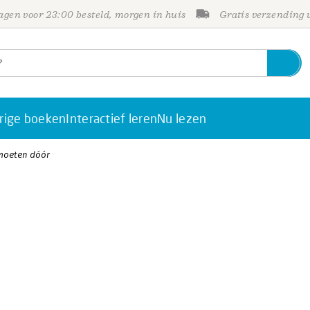
gen voor 23:00 besteld, morgen in huis
Gratis verzending
rige boeken
Interactief leren
Nu lezen
e moeten dóór