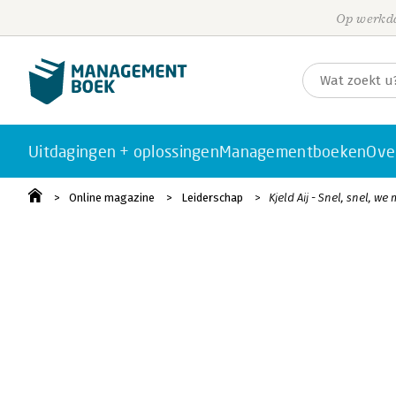
Op werkda
Uitdagingen + oplossingen
Managementboeken
Ove
Online magazine
Leiderschap
Kjeld Aij - Snel, snel, w