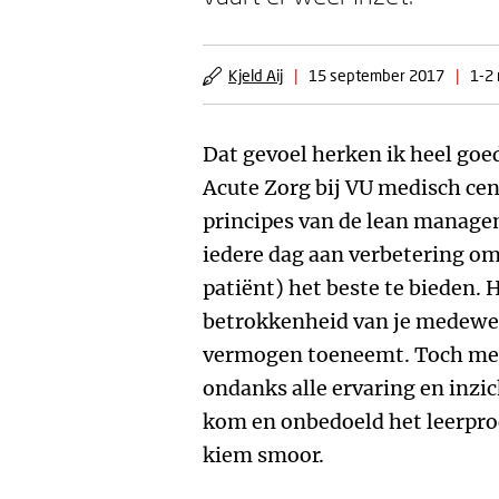
Kjeld Aij
|
15 september 2017
|
1-2 
Dat gevoel herken ik heel goed
Acute Zorg bij VU medisch cen
principes van de lean managem
iedere dag aan verbetering om 
patiënt) het beste te bieden. 
betrokkenheid van je medewer
vermogen toeneemt. Toch merk
ondanks alle ervaring en inzi
kom en onbedoeld het leerproc
kiem smoor.