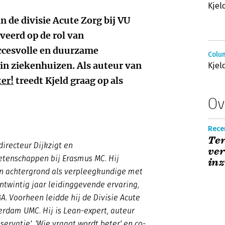
Kjel
an de divisie Acute Zorg bij VU
eerd op de rol van
uccesvolle en duurzame
Colum
 in ziekenhuizen. Als auteur van
Kjel
er!
treedt Kjeld graag op als
Ov
Rece
Ter
 directeur Dijkzigt en
ver
tenschappen bij Erasmus MC. Hij
inz
jn achtergrond als verpleegkundige met
ntwintig jaar leidinggevende ervaring,
. Voorheen leidde hij de Divisie Acute
rdam UMC. Hij is Lean-expert, auteur
bservatie', 'Wie vraagt wordt beter' en co-