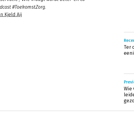
odcast #ToekomstZorg.
n Kjeld Aij
Recen
Ter 
eeni
Previ
Wie 
leid
gez