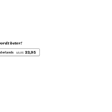
ordt beter!
33,95
ederlands
48,95