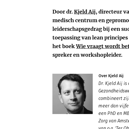
Door dr.
Kjeld Aij
, directeur v
medisch centrum en gepromov
leiderschapsgedrag bij een s
toepassing van lean principes
het boek
Wie vraagt wordt bet
spreker en workshopleider.
Over Kjeld Aij
Dr. Kjeld Aij is
Gezondheidswe
combineert zi
meer dan vijfe
een PhD en MBA
Zorg van Amste
van o.a. 'Ter O