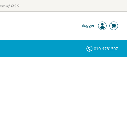
 vanaf €20
Inloggen
010-4731397
Personen
Trefwoorden