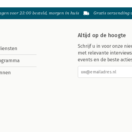
gen voor 23:00 besteld, morgen in huis
Gratis verzending
Altijd op de hoogte
Schrijf u in voor onze nie
diensten
met relevante interviews
events en de beste actie
rogramma
nnen