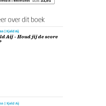
33,95
perback | Nederlands
48,95
er over dit boek
n | Kjeld Aij
ld Aij - Houd jij de score
?
n | Kjeld Aij