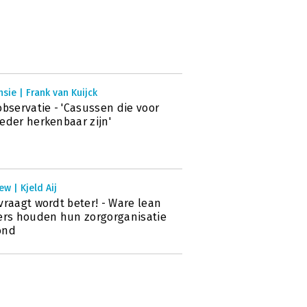
sie | Frank van Kuijck
observatie - 'Casussen die voor
eder herkenbaar zijn'
ew | Kjeld Aij
vraagt wordt beter! - Ware lean
ers houden hun zorgorganisatie
ond