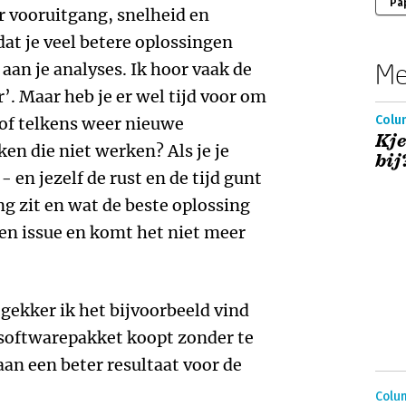
Pa
r vooruitgang, snelheid en
dat je veel betere oplossingen
Me
t aan je analyses. Ik hoor vaak de
r’. Maar heb je er wel tijd voor om
Colum
 of telkens weer nieuwe
Kje
en die niet werken? Als je je
bij
 en jezelf de rust en de tijd gunt
ng zit en wat de beste oplossing
een issue en komt het niet meer
e gekker ik het bijvoorbeeld vind
 softwarepakket koopt zonder te
aan een beter resultaat voor de
Colum