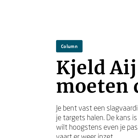
Column
Kjeld Aij
moeten 
Je bent vast een slagvaardig
je targets halen. De kans i
wilt hoogstens even je pas 
vaart er weer inzet.