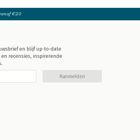
 vanaf €20
uwsbrief en blijf up-to-date
 en recensies, inspirerende
s.
Aanmelden