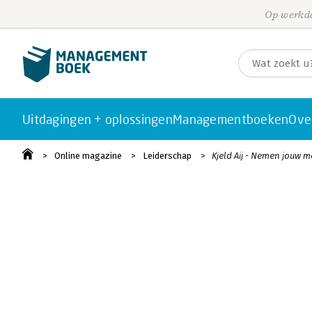
Op werkda
Uitdagingen + oplossingen
Managementboeken
Ove
Online magazine
Leiderschap
Kjeld Aij - Nemen jouw 