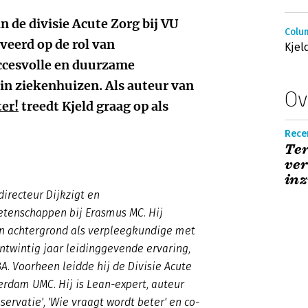
an de divisie Acute Zorg bij VU
Colum
eerd op de rol van
Kjel
uccesvolle en duurzame
 in ziekenhuizen. Als auteur van
Ov
er!
treedt Kjeld graag op als
Rece
Ter
ver
inz
 directeur Dijkzigt en
tenschappen bij Erasmus MC. Hij
jn achtergrond als verpleegkundige met
ntwintig jaar leidinggevende ervaring,
. Voorheen leidde hij de Divisie Acute
rdam UMC. Hij is Lean-expert, auteur
bservatie', 'Wie vraagt wordt beter' en co-