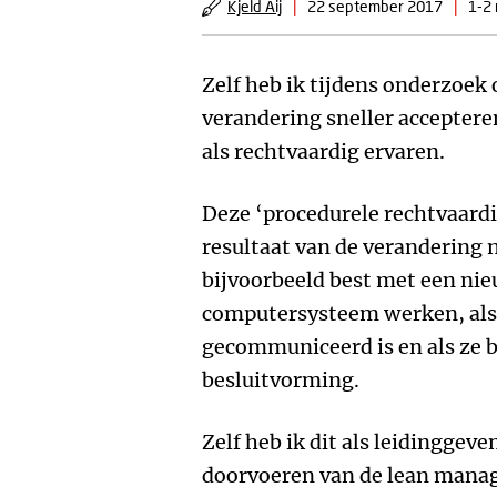
Kjeld Aij
|
22 september 2017
|
1-2 
Zelf heb ik tijdens onderzoe
verandering sneller acceptere
als rechtvaardig ervaren.
Deze ‘procedurele rechtvaardig
resultaat van de verandering 
bijvoorbeeld best met een ni
computersysteem werken, als 
gecommuniceerd is en als ze b
besluitvorming.
Zelf heb ik dit als leidinggev
doorvoeren van de lean manag