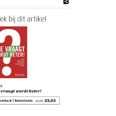
k bij dit artikel
ij
vraagt wordt beter!
33,95
perback | Nederlands
48,95