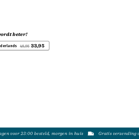
ordt beter!
33,95
ederlands
48,95
gen voor 23:00 besteld, morgen in huis
Gratis verzending