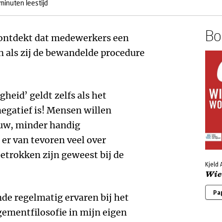
minuten leestijd
Boe
k ontdekt dat medewerkers een
n als zij de bewandelde procedure
heid’ geldt zelfs als het
negatief is! Mensen willen
euw, minder handig
er van tevoren veel over
etrokken zijn geweest bij de
Kjeld A
Wie 
Pa
ende regelmatig ervaren bij het
ementfilosofie in mijn eigen