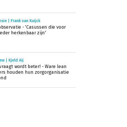
sie | Frank van Kuijck
observatie - 'Casussen die voor
eder herkenbaar zijn'
ew | Kjeld Aij
vraagt wordt beter! - Ware lean
ers houden hun zorgorganisatie
ond