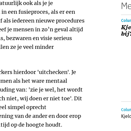
tuurlijk ook als je je
Me
n een fusieproces, als er een
of als iedereen nieuwe procedures
Colum
Kje
ef je mensen in zo’n geval altijd
bij
s, bezwaren en visie serieus
llen ze je veel minder
kers hierdoor 'uitchecken'. Je
nemen als het ware mentaal
uding van: 'zie je wel, het wordt
h niet, wij doen er niet toe'. Dit
eel simpel oprecht
Colum
mening van de ander en door erop
Kjel
ltijd op de hoogte houdt.