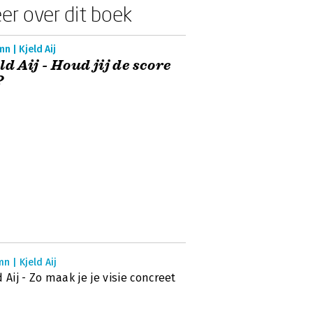
er over dit boek
n | Kjeld Aij
ld Aij - Houd jij de score
?
n | Kjeld Aij
d Aij - Zo maak je je visie concreet