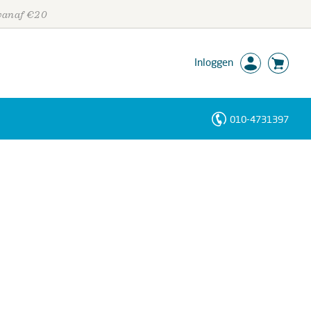
 vanaf €20
Inloggen
010-4731397
Personen
Trefwoorden