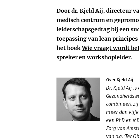
Door dr.
Kjeld Aij
, directeur v
medisch centrum en gepromov
leiderschapsgedrag bij een s
toepassing van lean principes
het boek
Wie vraagt wordt bet
spreker en workshopleider.
Over Kjeld Aij
Dr. Kjeld Aij is
Gezondheidswe
combineert zi
meer dan vijfe
een PhD en MBA
Zorg van Amste
van o.a. 'Ter O