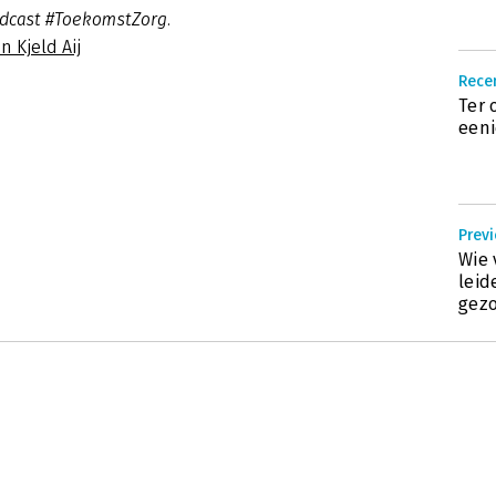
odcast #ToekomstZorg.
n Kjeld Aij
Recen
Ter 
eeni
Previ
Wie 
leid
gez