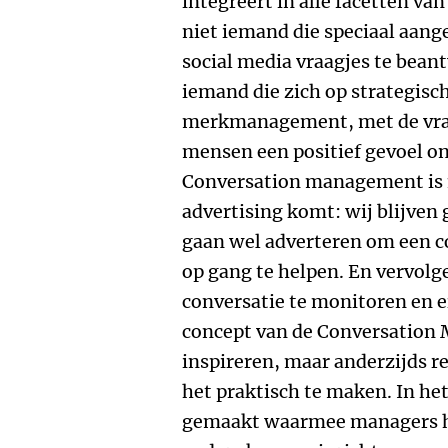
integreert in alle facetten van
niet iemand die speciaal aang
social media vraagjes te bea
iemand die zich op strategisc
merkmanagement, met de vraa
mensen een positief gevoel on
Conversation management is ni
advertising komt: wij blijven
gaan wel adverteren om een 
op gang te helpen. En vervolge
conversatie te monitoren en e
concept van de Conversation M
inspireren, maar anderzijds r
het praktisch te maken. In het
gemaakt waarmee managers hu