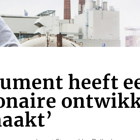
sument heeft e
onaire ontwik
aakt’