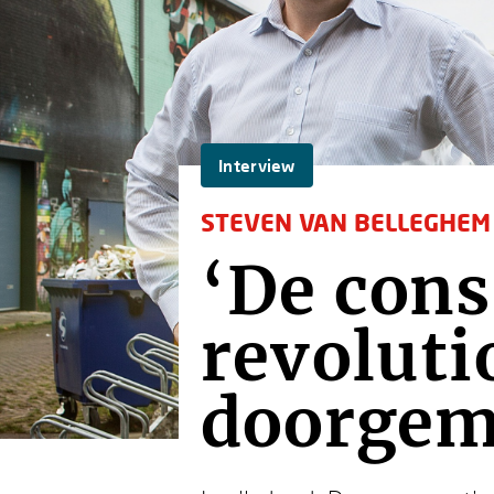
Interview
STEVEN VAN BELLEGHEM
‘De con
revoluti
doorgem