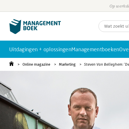
Op werkda
Uitdagingen + oplossingen
Managementboeken
Ove
Online magazine
Marketing
Steven Van Belleghem: ‘D