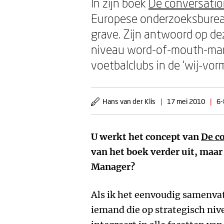
In zijn boek
De conversati
Europese onderzoeksbureau 
grave. Zijn antwoord op de
niveau word-of-mouth-marke
voetbalclubs in de ‘wij-vor
Hans van der Klis
|
17 mei 2010
|
6-
U werkt het concept van
De c
van het boek verder uit, maar
Manager?
Als ik het eenvoudig samenva
iemand die op strategisch n