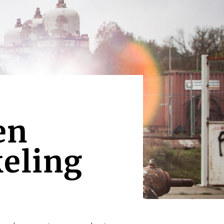
en
keling