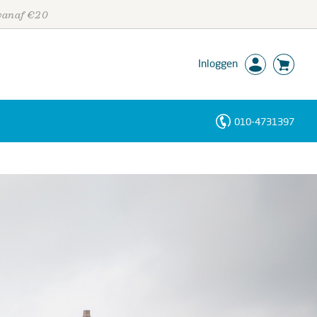
 vanaf €20
Inloggen
010-4731397
Personen
Trefwoorden