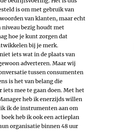
 de bedrijfsvoering. Het is dus
esteld is om met gebruik van
ntwoorden van klanten, maar echt
h niveau bezig houdt met
g hoe je kunt zorgen dat
twikkelen bij je merk.
et iets wat in de plaats van
 gewoon adverteren. Maar wij
conversatie tussen consumenten
ns is het van belang die
r iets mee te gaan doen. Met het
anager heb ik enerzijds willen
eik ik de instrumenten aan om
 boek heb ik ook een actieplan
n organisatie binnen 48 uur