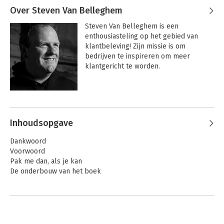
Over Steven Van Belleghem
Steven Van Belleghem is een 
enthousiasteling op het gebied van 
klantbeleving! Zijn missie is om 
bedrijven te inspireren om meer 
klantgericht te worden.

Steven gelooft in het combineren van 
gezond verstand, nieuwe technologieën, 
Andere boeken door Steven Van
een empathische menselijke 
Belleghem
benadering, het spelen van het lange 
Inhoudsopgave
spel en het nemen van sociale 
verantwoordelijkheid om keer op keer 
Dankwoord
het hart en de zaken van klanten te 
Voorwoord
winnen.

Pak me dan, als je kan
De onderbouw van het boek
Om zijn missie te bereiken, heeft hij 6 
internationale bestsellers geschreven 
1. Samenzijn we sterk
(>150.000 exemplaren verkocht); hij 
-De kracht van de hedendaagse consument
deelt nieuwe ideeën op zijn sociale 
-Het einde van de 'Traditionele adverteerder'
kanalen (inclusief zijn YouTube-kanaal 