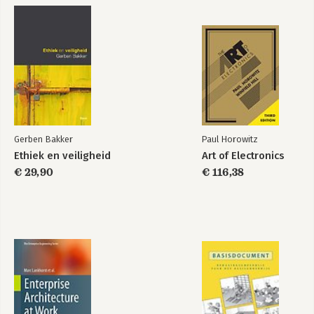
werk als parttime marketingprofessor 
aan de Vlerick Business School en als 
Bekijk alle boeken
gastdocent aan de London Business 
School.
Gerben Bakker
Paul Horowitz
Ethiek en veiligheid
Art of Electronics
€ 29,90
€ 116,38