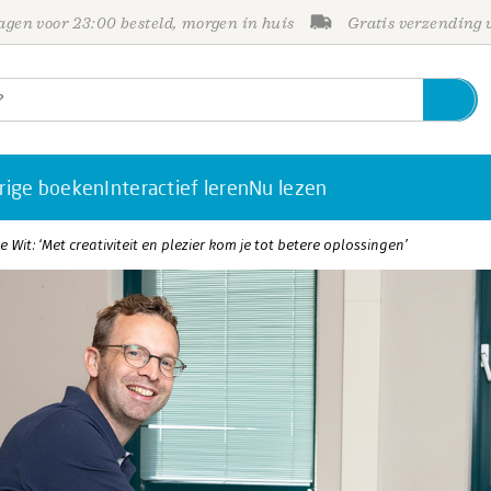
gen voor 23:00 besteld, morgen in huis
Gratis verzending
rige boeken
Interactief leren
Nu lezen
 Wit: ‘Met creativiteit en plezier kom je tot betere oplossingen’