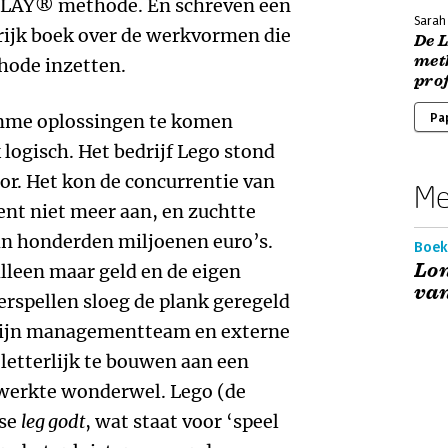
LAY® methode. En schreven een
Sarah 
rrijk boek over de werkvormen die
De 
meth
thode inzetten.
pro
mme oplossingen te komen
Pa
k logisch. Het bedrijf Lego stond
or. Het kon de concurrentie van
Me
nt niet meer aan, en zuchtte
n honderden miljoenen euro’s.
Boek
Lo
lleen maar geld en de eigen
van
rspellen sloeg de plank geregeld
zijn managementteam en externe
letterlijk te bouwen aan een
 werkte wonderwel. Lego (de
nse
leg godt
, wat staat voor ‘speel