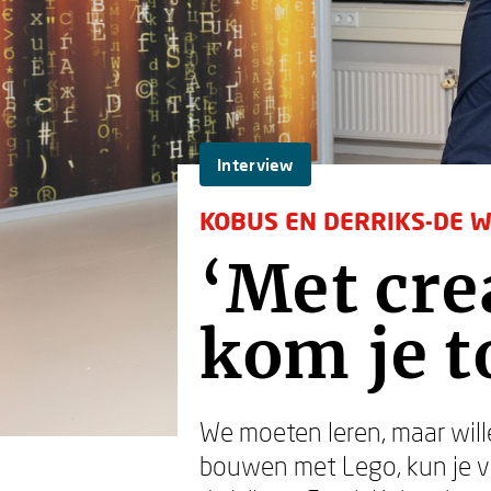
Interview
KOBUS EN DERRIKS-DE W
‘Met cre
kom je t
We moeten leren, maar will
bouwen met Lego, kun je va