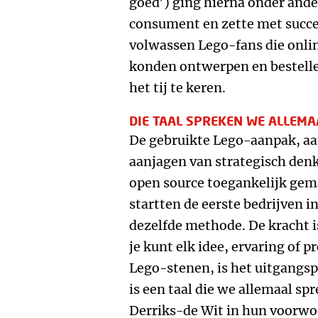
goed’) ging hierna onder ande
consument en zette met succ
volwassen Lego-fans die onli
konden ontwerpen en bestelle
het tij te keren.
DIE TAAL SPREKEN WE ALLEMA
De gebruikte Lego-aanpak, aa
aanjagen van strategisch denk
open source toegankelijk gem
startten de eerste bedrijven i
dezelfde methode. De kracht i
je kunt elk idee, ervaring of p
Lego-stenen, is het uitgangspu
is een taal die we allemaal sp
Derriks-de Wit in hun voorwo