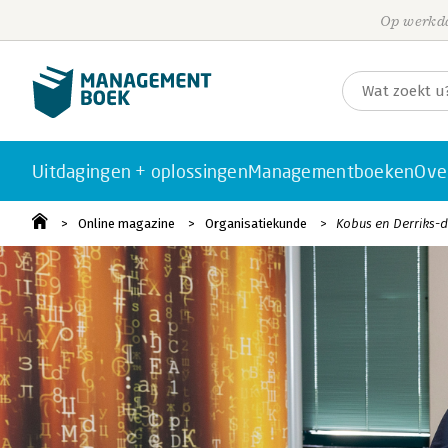
Op werkda
Uitdagingen + oplossingen
Managementboeken
Ove
Online magazine
Organisatiekunde
Kobus en Derriks-de