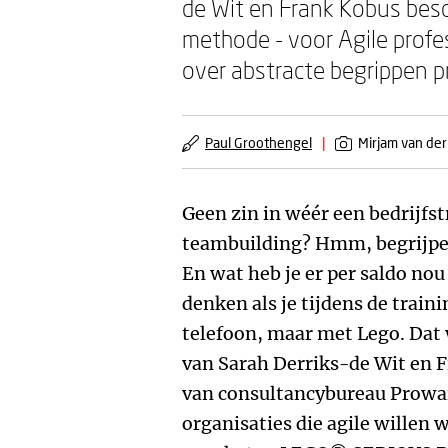
de Wit en Frank Kobus bes
methode - voor Agile profes
over abstracte begrippen pr
Paul Groothengel
|
Mirjam van der
Geen zin in wéér een bedrijfst
teambuilding? Hmm, begrijpeli
En wat heb je er per saldo nou
denken als je tijdens de train
telefoon, maar met Lego. Dat 
van Sarah Derriks-de Wit en F
van consultancybureau Prowar
organisaties die agile willen