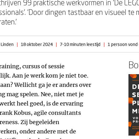
chrijven 99 praktische werkvormen in ‘De L
sionals’. ‘Door dingen tastbaar en visueel te 
aten.’
 Linden
|
18 oktober 2024
|
7-10 minuten leestijd
|
1 persoon vond d
Boe
raining, cursus of sessie
jk. Aan je werk kom je niet toe.
 aan? Wellicht ga je er anders over
ing mag spelen. Nee, niet met je
werkt heel goed, is de ervaring
rank Kobus, agile consultants
eness. Zij begeleiden
 werken, onder andere met de