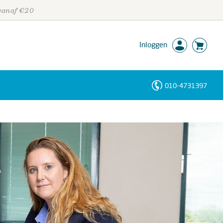
 vanaf €20
Inloggen
010-4731397
Personen
Trefwoorden