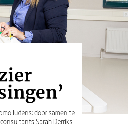
zier
ssingen’
homo ludens: door samen te
 consultants Sarah Derriks-