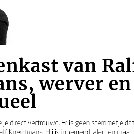
enkast van Ral
ns, werver en
tueel
 je direct vertrouwd. Er is geen stemmetje dat
alf Knegtmans
. Hij is innemend, alert en praa