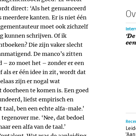
rdt direct: ‘Als het genuanceerd
Ov
s meerdere kanten. Er is niet één
gementauteur moet ook zichzelf
Inter
g kunnen schrijven. Of ik
‘De
een
boeken? Die zijn vaker slecht
aanmatigend. De manco’s zitten
id – zo moet het – zonder er een
als er één idee in zit, wordt dat
laas zijn er nogal wat
doorheen te komen is. Een goed
deerd, liefst empirisch en
t taal, ben een echte alfa-male.’
n tegenover me. ‘Nee, dat bedoel
Recen
maar een alfa van de taal.’
Leid
'Aan
optalent. Wat was de aanleiding