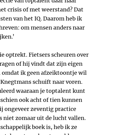
ectie van toptalent dáár naar
et crisis of met weerstand? Dat
testen van het IQ. Daarom heb ik
chreven: om mensen anders naar
jken.’
ie optrekt. Fietsers scheuren over
ragen of hij vindt dat zijn eigen
l omdat ik geen afzeiktoontje wil
. Knegtmans schuift naar voren.
uleerd waaraan je toptalent kunt
schien ook acht of tien kunnen
ij ongeveer zeventig practice
s niet zomaar uit de lucht vallen.
happelijk boek is, heb ik ze