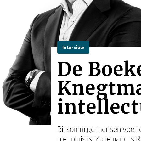
Interview
De Boek
Knegtma
intellec
Bij sommige mensen voel je
niet pluis is. Zo iemand is
R