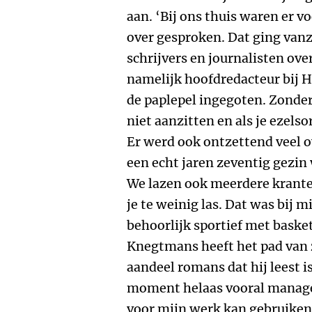
aan. ‘Bij ons thuis waren er v
over gesproken. Dat ging van
schrijvers en journalisten ove
namelijk hoofdredacteur bij H
de paplepel ingegoten. Zonder
niet aanzitten en als je ezels
Er werd ook ontzettend veel 
een echt jaren zeventig gezin
We lazen ook meerdere kranten
je te weinig las. Dat was bij m
behoorlijk sportief met baske
Knegtmans heeft het pad van z
aandeel romans dat hij leest is
moment helaas vooral manag
voor mijn werk kan gebruiken.