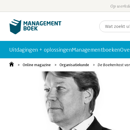
Op werkda
Uitdagingen + oplossingen
Managementboeken
Ove
Online magazine
Organisatiekunde
De Boekenkast van 