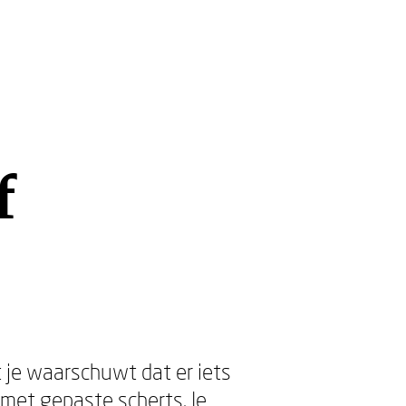
f
 je waarschuwt dat er iets
t met gepaste scherts. Je