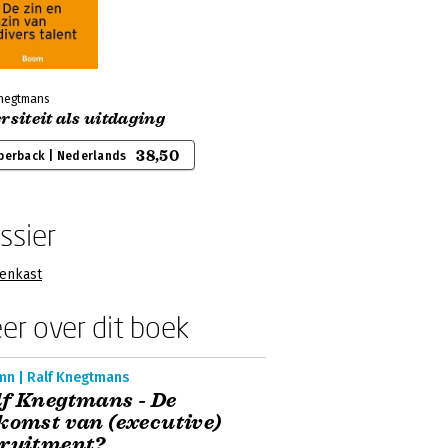
Knegtmans
rsiteit als uitdaging
38,50
perback | Nederlands
ssier
enkast
er over dit boek
mn | Ralf Knegtmans
f Knegtmans - De
komst van (executive)
cruitment?