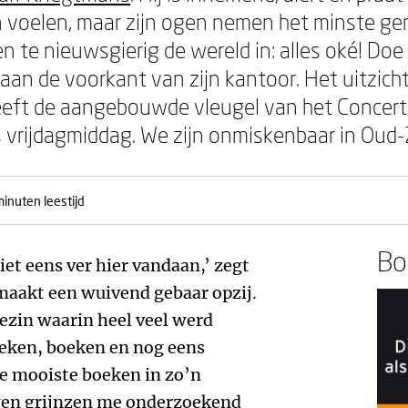
 voelen, maar zijn ogen nemen het minste ge
k en te nieuwsgierig de wereld in: alles oké! Do
an de voorkant van zijn kantoor. Het uitzich
 heeft de aangebouwde vleugel van het Conce
is vrijdagmiddag. We zijn onmiskenbaar in Oud-
inuten leestijd
Boe
et eens ver hier vandaan,’ zegt
maakt een wuivend gebaar opzij.
gezin waarin heel veel werd
oeken, boeken en nog eens
e mooiste boeken in zo’n
ogen grijnzen me onderzoekend