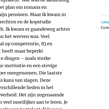
 het plan om romans en
mijn pensioen. Maar ik kwam in
 rechten en de kopstudie
Colu
Comp
rch. Ik kwam er gaandeweg achter
aan het werven was. Veel
al op competentie, IQ en
t heeft maar beperkt
e dingen – zoals sterke
ke motivatie en een stevige
per meegenomen. Die laatste
s kans van slagen. Deze
rschillende lieden in het
 overheid. Het zijn zogenaamde
 veel moeilijker aan te leren. Je