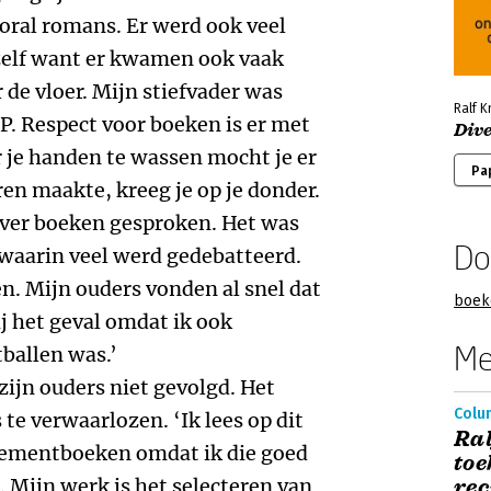
ooral romans. Er werd ook veel
zelf want er kwamen ook vaak
r de vloer. Mijn stiefvader was
Ralf 
P. Respect voor boeken is er met
Dive
 je handen te wassen mocht je er
Pa
oren maakte, kreeg je op je donder.
over boeken gesproken. Het was
Do
 waarin veel werd gedebatteerd.
. Mijn ouders vonden al snel dat
boek
ij het geval omdat ik ook
Me
tballen was.’
ijn ouders niet gevolgd. Het
Colu
 te verwaarlozen. ‘Ik lees op dit
Ral
ementboeken omdat ik die goed
toe
 Mijn werk is het selecteren van
re