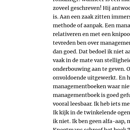
zoveel geschreven! Hij antwoo
is. Aan een zaak zitten immer
methode of aanpak. Een mana
relativeren en met een knipoo
tevreden ben over management
dan goed. Dat bedoel ik niet 
vaak in de mate van stellighe
onderbouwing aan te geven. Of 
onvoldoende uitgewerkt. En he
managementboeken waar niet 
managementboek is goed gefun
vooral leesbaar. Ik heb iets me
Ik kijk in de twinkelende oge
ik niet. Ik ben geen alfa-aap, 
Knegtmans schreef het boek T