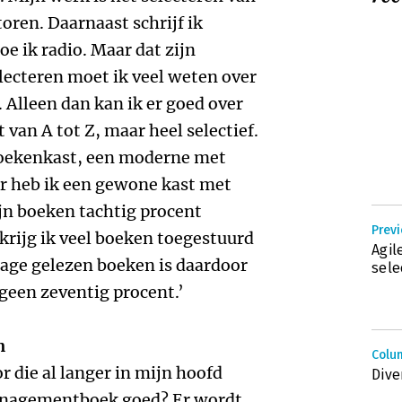
ren. Daarnaast schrijf ik
e ik radio. Maar dat zijn
electeren moet ik veel weten over
 Alleen dan kan ik er goed over
 van A tot Z, maar heel selectief.
boekenkast, een moderne met
or heb ik een gewone kast met
jn boeken tachtig procent
Prev
krijg ik veel boeken toegestuurd
Agil
tage gelezen boeken is daardoor
sele
 geen zeventig procent.’
n
Colu
 die al langer in mijn hoofd
Dive
anagementboek goed? Er wordt