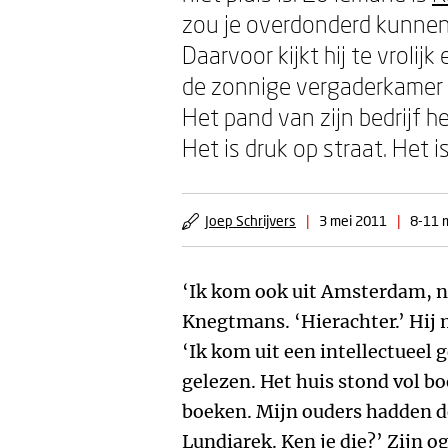
zou je overdonderd kunnen
Daarvoor kijkt hij te vrolij
de zonnige vergaderkamer a
Het pand van zijn bedrijf
Het is druk op straat. Het 
Joep Schrijvers
|
3 mei 2011
|
8-11 m
‘Ik kom ook uit Amsterdam, ni
Knegtmans. ‘Hierachter.’ Hij 
‘Ik kom uit een intellectueel 
gelezen. Het huis stond vol b
boeken. Mijn ouders hadden d
Lundiarek. Ken je die?’ Zijn 