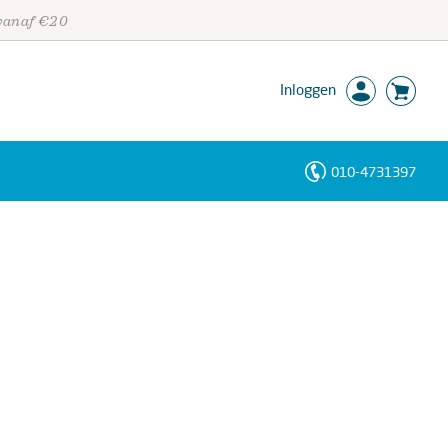
 vanaf €20
Inloggen
010-4731397
Personen
Trefwoorden