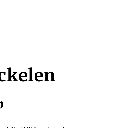
ackelen
’