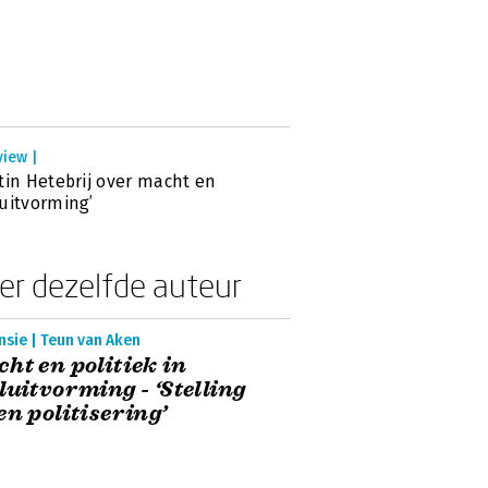
view |
tin Hetebrij over macht en
uitvorming’
er dezelfde auteur
sie | Teun van Aken
ht en politiek in
luitvorming - ‘Stelling
en politisering’