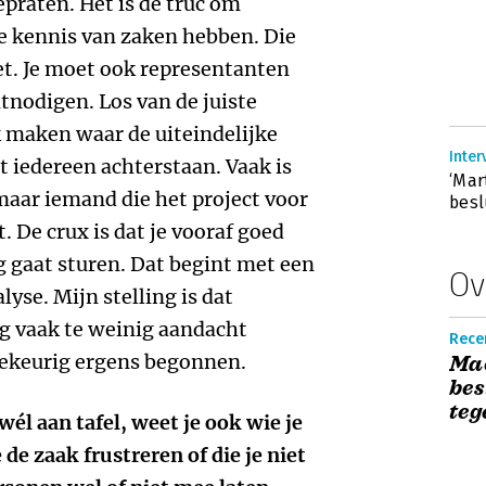
epraten. Het is de truc om
ie kennis van zaken hebben. Die
et. Je moet ook representanten
tnodigen. Los van de juiste
k maken waar de uiteindelijke
Inter
t iedereen achterstaan. Vaak is
‘Mar
aar iemand die het project voor
besl
. De crux is dat je vooraf goed
 gaat sturen. Dat begint met een
Ov
yse. Mijn stelling is dat
g vaak te weinig aandacht
Recen
lekeurig ergens begonnen.
Mac
bes
teg
él aan tafel, weet je ook wie je
 de zaak frustreren of die je niet