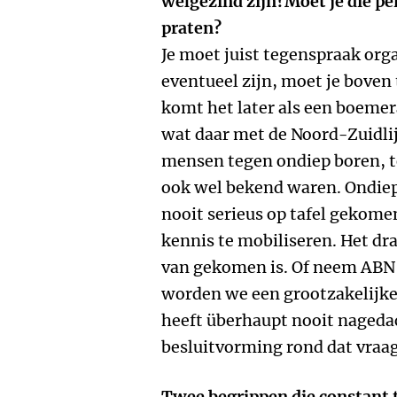
welgezind zijn?Moet je die pe
praten?
Je moet juist tegenspraak org
eventueel zijn, moet je boven 
komt het later als een boeme
wat daar met de Noord-Zuidlij
mensen tegen ondiep boren, te
ook wel bekend waren. Ondiep b
nooit serieus op tafel gekomen
kennis te mobiliseren. Het dra
van gekomen is. Of neem ABN
worden we een grootzakelijke
heeft überhaupt nooit nageda
besluitvorming rond dat vraa
Twee begrippen die constant