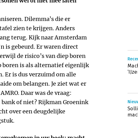
rsonen wel of niet mee laten
aniseren. Dilemma’s die er
tafel zien te krijgen. Anders
rang terug. Kijk naar Amsterdam
n is gebeurd. Er waren direct
rwijl de risico’s van diep boren
Recen
oren is als alternatief eigenlijk
Mach
‘IJz
. Er is dus verzuimd om alle
aide om belangen. Je ziet wat er
 AMRO. Daar was de vraag:
 bank of niet? Rijkman Groenink
Nieuw
Soll
cht over een deugdelijke
mac
gstuk.
 terugkomen in uw boek: macht