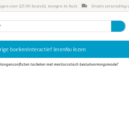
gen voor 23:00 besteld, morgen in huis
Gratis verzending
rige boeken
Interactief leren
Nu lezen
Belangenconflicten tackelen met meritocratisch besluitvormingsmodel’