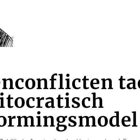
nconflicten t
itocratisch
vormingsmodel