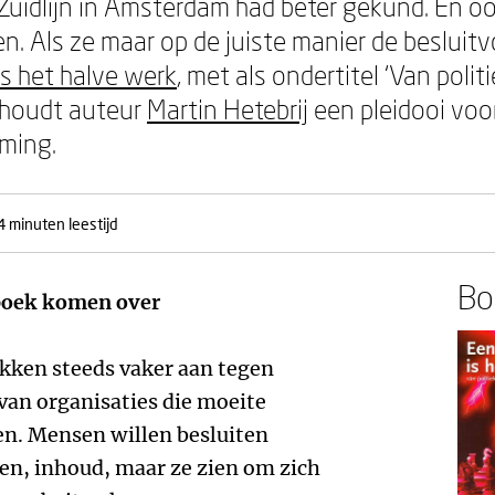
-Zuidlijn in Amsterdam had beter gekund. En 
 Als ze maar op de juiste manier de besluitvo
is het halve werk
, met als ondertitel ‘Van polit
, houdt auteur
Martin Hetebrij
een pleidooi voor
ming.
4 minuten leestijd
Boe
boek komen over
ekken steeds vaker aan tegen
van organisaties die moeite
en. Mensen willen besluiten
n, inhoud, maar ze zien om zich