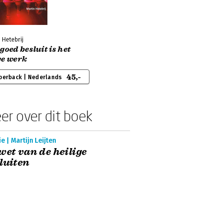
 Hetebrij
goed besluit is het
ve werk
45,-
perback | Nederlands
er over dit boek
e | Martijn Leijten
wet van de heilige
luiten