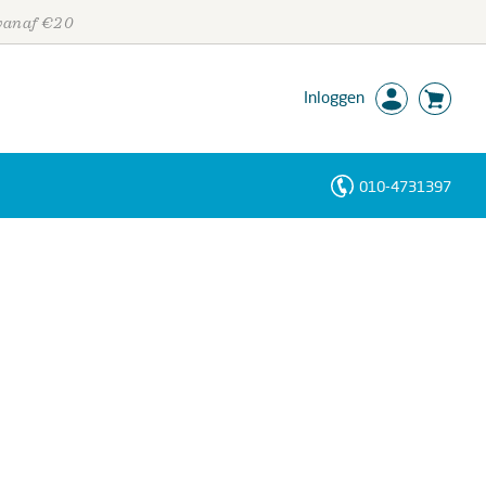
 vanaf €20
Inloggen
010-4731397
Personen
Trefwoorden