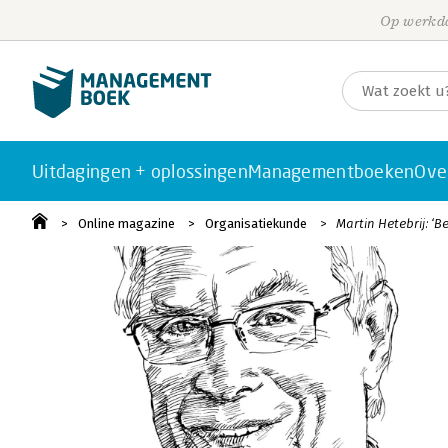
Op werkda
Uitdagingen + oplossingen
Managementboeken
Ove
Online magazine
Organisatiekunde
Martin Hetebrij: ‘