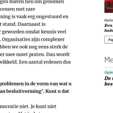
singen buiten hen om genomen
ocessen met rare
ing is vaak erg ongestuurd en
Martin
t stand. Daarnaast is
Een 
hal
er geworden omdat kennis veel
t. Organisaties zijn complexer
Pa
bben we ook nog eens sterk de
over mee moet praten. Dan wordt
Me
wikkeld. Een aantal redenen dus
Opini
De 
 problemen in de vorm van wat u
bes
an besluitvorming’. Kunt u dat
ocratie niet. Je kunt niet