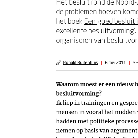
Het besluit rond de Noord
de problemen hoeven komen.
het boek
Een goed besluit 
excellente besluitvorming’
organiseren van besluitvor
Ronald Buitenhuis
|
6 mei 2011
|
3-
Waarom moest er een nieuw 
besluitvorming?
Ik liep in trainingen en gespr
mensen in vooral het midden 
hadden met politieke process
nemen op basis van argumente