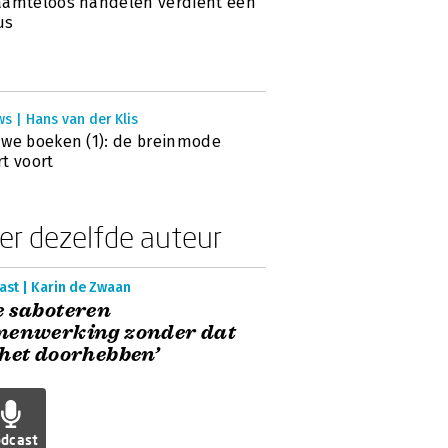
aamteloos handelen verdient een
us
s | Hans van der Klis
we boeken (1): de breinmode
t voort
er dezelfde auteur
ast | Karin de Zwaan
 saboteren
menwerking zonder dat
het doorhebben’
dcast