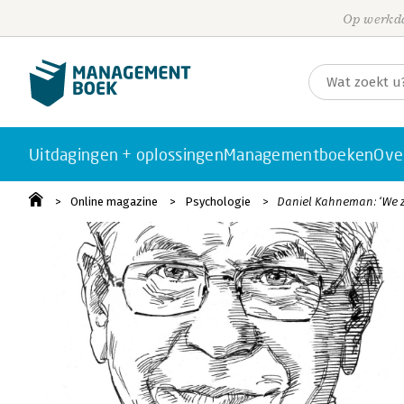
Op werkda
Uitdagingen + oplossingen
Managementboeken
Ove
Online magazine
Psychologie
Daniel Kahneman: ‘We zi