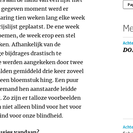
Pa
en gegeven moment werd er
aring tien weken lang elke week
Me
ijslijst geplaatst. De ene week
oemen, de week erop een stel
Achte
ken. Afhankelijk van de
DOR
ge bijdrages drastisch te
ie werden aangekeken door twee
lden gemiddeld drie keer zoveel
 een bloemstuk hing. Een puur
iemand hen aanstaarde leidde
. Zo zijn er talloze voorbeelden
n niet alleen blind voor het voor
ind voor onze blindheid.
Achte
lusies vandaan?