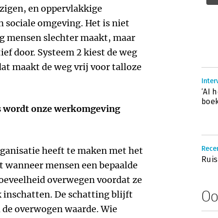
ezigen, en oppervlakkige
 sociale omgeving. Het is niet
ing mensen slechter maakt, maar
ief door. Systeem 2 kiest de weg
at maakt de weg vrij voor talloze
Inter
‘AI 
boek
es wordt onze werkomgeving
Recen
organisatie heeft te maken met het
Ruis
mt wanneer mensen een bepaalde
oeveelheid overwegen voordat ze
Oo
inschatten. De schatting blijft
an de overwogen waarde. Wie