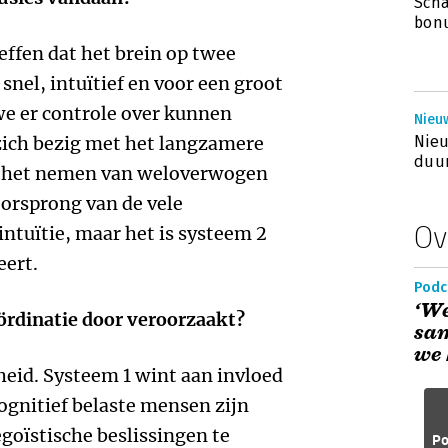
Sch
bon
effen dat het brein op twee
snel, intuïtief en voor een groot
we er controle over kunnen
Nieuw
zich bezig met het langzamere
Nieu
duur
en het nemen van weloverwogen
oorsprong van de vele
Ov
intuïtie, maar het is systeem 2
eert.
Podc
‘We
ördinatie door veroorzaakt?
sa
we 
heid. Systeem 1 wint aan invloed
ognitief belaste mensen zijn
goïstische beslissingen te
Po