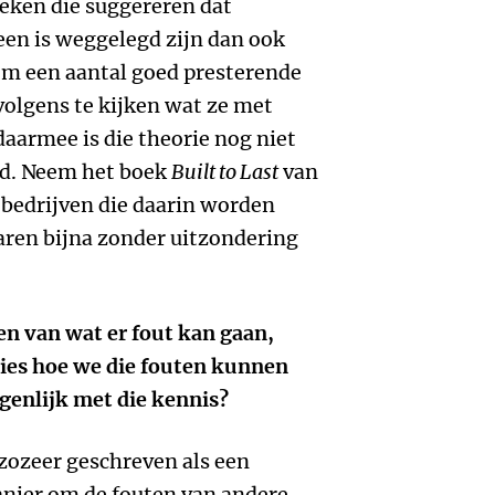
ken die suggereren dat
een is weggelegd zijn dan ook
om een aantal goed presterende
volgens te kijken wat ze met
aarmee is die theorie nog niet
d. Neem het boek
Built to Last
van
e bedrijven die daarin worden
aren bijna zonder uitzondering
en van wat er fout kan gaan,
vies hoe we die fouten kunnen
genlijk met die kennis?
zozeer geschreven als een
anier om de fouten van andere