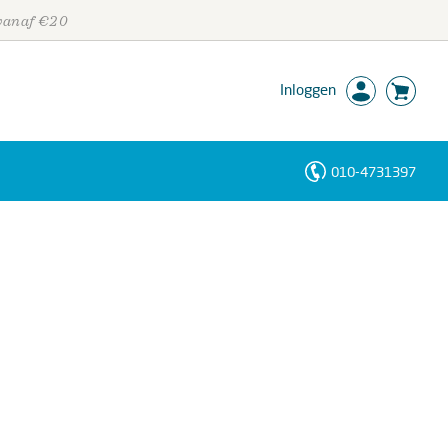
 vanaf €20
Inloggen
010-4731397
Personen
Trefwoorden