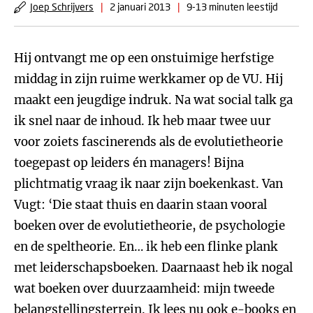
Joep Schrijvers
|
2 januari 2013
|
9-13 minuten leestijd
Hij ontvangt me op een onstuimige herfstige
middag in zijn ruime werkkamer op de VU. Hij
maakt een jeugdige indruk. Na wat social talk ga
ik snel naar de inhoud. Ik heb maar twee uur
voor zoiets fascinerends als de evolutietheorie
toegepast op leiders én managers! Bijna
plichtmatig vraag ik naar zijn boekenkast. Van
Vugt: ‘Die staat thuis en daarin staan vooral
boeken over de evolutietheorie, de psychologie
en de speltheorie. En… ik heb een flinke plank
met leiderschapsboeken. Daarnaast heb ik nogal
wat boeken over duurzaamheid: mijn tweede
belangstellingsterrein. Ik lees nu ook e-books en