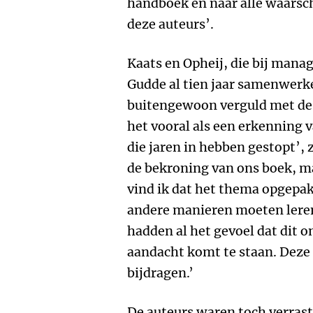
handboek en naar alle waarsc
deze auteurs’.
Kaats en Opheij, die bij man
Gudde al tien jaar samenwerke
buitengewoon verguld met de 
het vooral als een erkenning va
die jaren in hebben gestopt’, z
de bekroning van ons boek, ma
vind ik dat het thema opgepakt
andere manieren moeten lere
hadden al het gevoel dat dit 
aandacht komt te staan. Deze 
bijdragen.’
De auteurs waren toch verrast