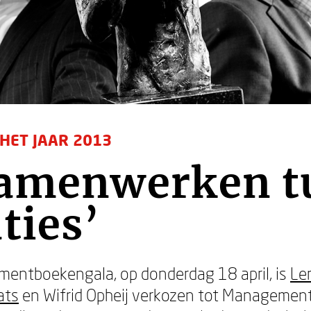
HET JAAR 2013
samenwerken t
ties’
mentboekengala, op donderdag 18 april, is
Le
ats
en Wifrid Opheij verkozen tot Management