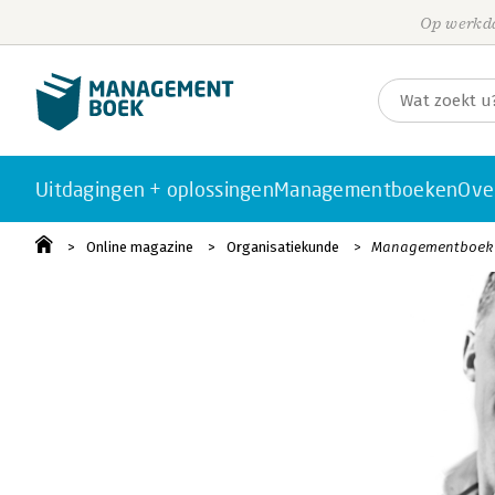
Op werkda
Uitdagingen + oplossingen
Managementboeken
Ove
Online magazine
Organisatiekunde
Managementboek va