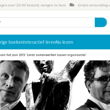
gen voor 23:00 besteld, morgen in huis
Gratis verzending
rige boeken
Interactief leren
Nu lezen
n het Jaar 2013: ‘Leren samenwerken tussen organisaties’