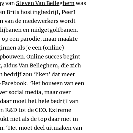
ny
van
Steven Van Belleghem
was
n Brits hostingbedrijf, Peer1
en van de medewerkers wordt
lijbanen en midgetgolfbanen.
t op een parodie, maar maakte
innen als je een (online)
 opbouwen. Online succes begint
, aldus Van Belleghem, die zich
n bedrijf zou ‘liken’ dat meer
 Facebook. ‘Het bouwen van een
ver social media, maar over
daar moet het hele bedrijf van
en R&D tot de CEO. Extreme
kt niet als de top daar niet in
m. ‘Het moet deel uitmaken van