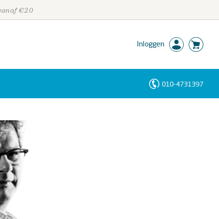
 vanaf €20
Inloggen
010-4731397
Personen
Trefwoorden