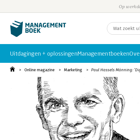
Op werkda
Uitdagingen + oplossingen
Managementboeken
Ove
Online magazine
Marketing
Paul Hassels Mönning: ‘Di