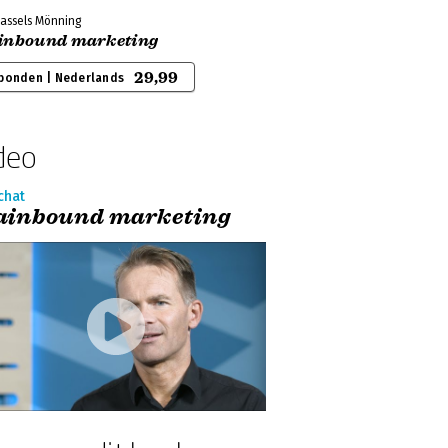
Hassels Mönning
inbound marketing
29,99
bonden | Nederlands
deo
chat
ainbound marketing