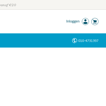
 vanaf €20
Inloggen
010-4731397
Personen
Trefwoorden