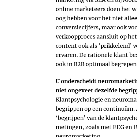
online marketeers doen het wa
oog hebben voor het niet all
conversiecijfers, maar ook vo
verkoopproces aansluit op he
content ook als ‘prikkelend’ 
ervaren. De rationele klant be
ook in B2B optimaal begrepen
U onderscheidt neuromarketin
niet ongeveer dezelfde begri
Klantpsychologie en neuromar
begrippen op een continuüm. 
‘begrijpen’ van de klantpsyc
metingen, zoals met EEG en f
neuromarketing.