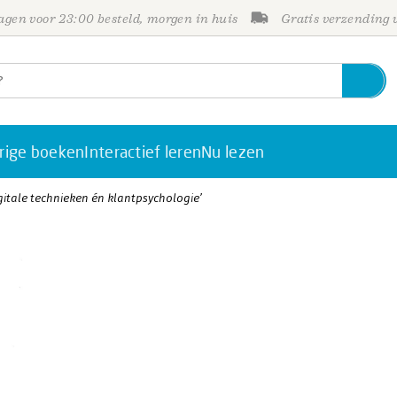
gen voor 23:00 besteld, morgen in huis
Gratis verzending
rige boeken
Interactief leren
Nu lezen
gitale technieken én klantpsychologie’