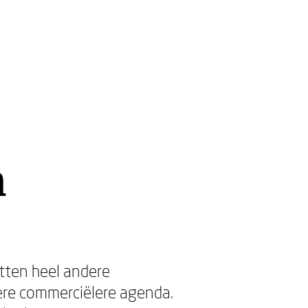
n
utten heel andere
ere commerciëlere agenda.