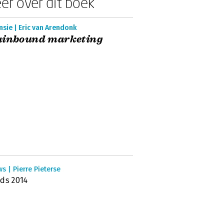
er over dit boek
sie | Eric van Arendonk
ainbound marketing
s | Pierre Pieterse
ds 2014