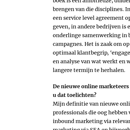
boek is een ambitieuze, duidel
brengen van die disciplines. 
een service level agreement op
geven, in andere bedrijven is 
onderlinge samenwerking in b
campagnes. Het is zaak om op 
optimaal klantbegrip, ‘engag
en analyse van wat werkt en w
langere termijn te herhalen.
De nieuwe online marketeers s
u dat toelichten?
Mijn definitie van nieuwe onl
professionals die oog hebben
inbound marketing via releva
marketing via SEA en bijvoorb