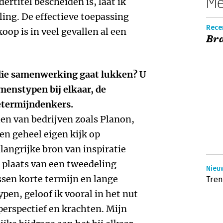
Me
ertitel bescheiden is, laat ik
ling. De effectieve toepassing
Recen
oop is in veel gevallen al een
Br
 die samenwerking gaat lukken? U
 menstypen bij elkaar, de
etermijndenkers.
len van bedrijven zoals Planon,
en geheel eigen kijk op
langrijke bron van inspiratie
 plaats van een tweedeling
Nieuw
ssen korte termijn en lange
Tren
pen, geloof ik vooral in het nut
perspectief en krachten. Mijn