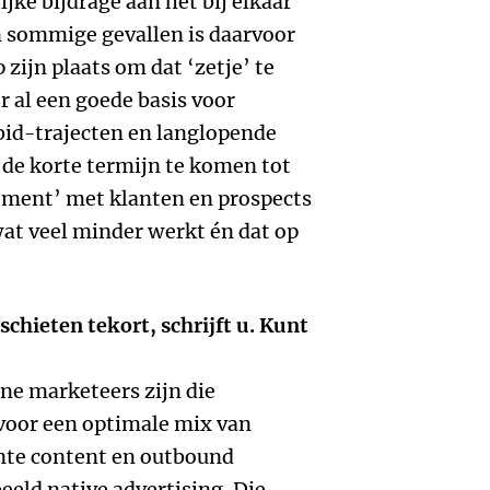
ijke bijdrage aan het bij elkaar
In sommige gevallen is daarvoor
 zijn plaats om dat ‘zetje’ te
er al een goede basis voor
id-trajecten en langlopende
de korte termijn te komen tot
ement’ met klanten en prospects
at veel minder werkt én dat op
chieten tekort, schrijft u. Kunt
ine marketeers zijn die
 voor een optimale mix van
nte content en outbound
eeld native advertising. Die