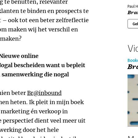
og te benutten, relevanter
Paul 
anten te binden en prospects te
Bra
 – ook tot een beter zelfreflectie
Ge
om maken wij het verschil en
l maken?
Vi
‘Nieuwe online
Book
Nogal bescheiden want u bepleit
Br
n samenwerking die nogal
hien beter
Br@inbound
en heten. Ik pleit in mijn boek
 marketing én verkoop in
 perspectief dient veel meer uit
werking door het hele