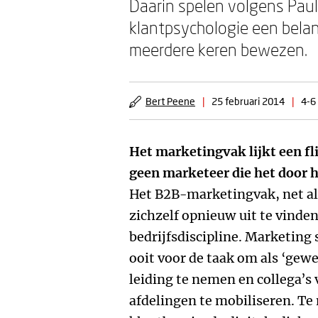
Daarin spelen volgens Pau
klantpsychologie een belang
meerdere keren bewezen.
Bert Peene
|
25 februari 2014
|
4-6
Het marketingvak lijkt een fl
geen marketeer die het door h
Het B2B-marketingvak, net als
zichzelf opnieuw uit te vinden
bedrijfsdiscipline. Marketing 
ooit voor de taak om als ‘ge
leiding te nemen en collega’s 
afdelingen te mobiliseren. Te