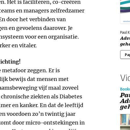
. Het is faciliteren, co-creëren
r teams en managers zelfredzamer
En door het verbinden van
en en gevoelens daarover. Je
Paul 
nsysteem voor een organisatie.
Adv
geh
ker en vitaler.
Pa
ichting!
e metafoor zeggen. Er is
Vi
ijk bewijs dat mensen met
haamsbeweging vijf maal zoveel
Book
Pa
chronische ziekten als Diabetes
Ad
imer en kanker. En dat de leeftijd
ge
hen voordoen zo’n twintig jaar
 komt door micro-ontstekingen in