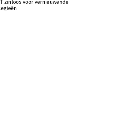
 zinloos voor vernieuwende
tegieën