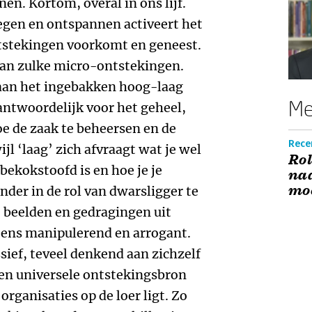
en. Kortom, overal in ons lijf.
gen en ontspannen activeert het
stekingen voorkomt en geneest.
van zulke micro-ontstekingen.
aan het ingebakken hoog-laag
Me
rantwoordelijk voor het geheel,
hoe de zaak te beheersen en de
Recen
jl ‘laag’ zich afvraagt wat je wel
Rol
 bekokstoofd is en hoe je je
naa
moe
der in de rol van dwarsligger te
 beelden en gedragingen uit
eens manipulerend en arrogant.
sief, teveel denkend aan zichzelf
Een universele ontstekingsbron
n organisaties op de loer ligt. Zo