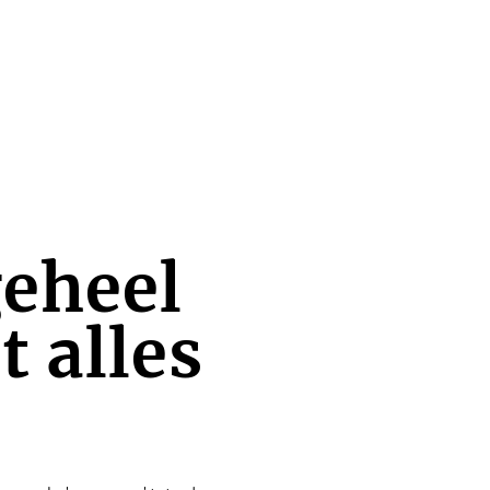
geheel
 alles