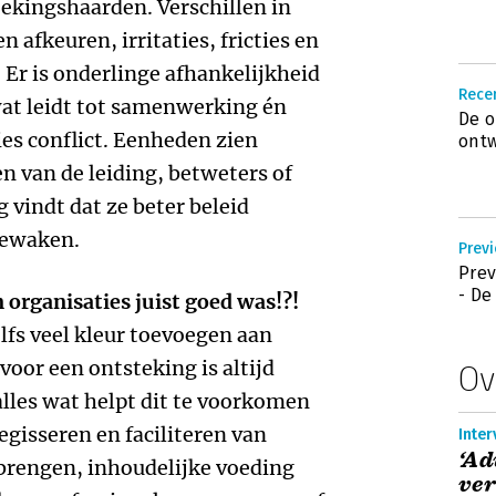
tekingshaarden. Verschillen in
 afkeuren, irritaties, fricties en
. Er is onderlinge afhankelijkheid
Recen
at leidt tot samenwerking én
De o
ies conflict. Eenheden zien
ont
en van de leiding, betweters of
g vindt dat ze beter beleid
bewaken.
Previ
Prev
- De
n organisaties juist goed was!?!
lfs veel kleur toevoegen aan
oor een ontsteking is altijd
Ov
alles wat helpt dit te voorkomen
regisseren en faciliteren van
Inter
‘Ad
nbrengen, inhoudelijke voeding
ver