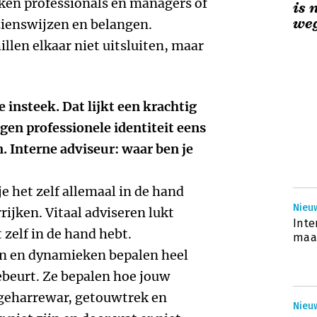
ken professionals en managers of
is 
weg
zienswijzen en belangen.
llen elkaar niet uitsluiten, maar
 insteek. Dat lijkt een krachtig
gen professionele identiteit eens
. Interne adviseur: waar ben je
je het zelf allemaal in de hand
Nieu
rrijken. Vitaal adviseren lukt
Inte
t zelf in de hand hebt.
maar
n en dynamieken bepalen heel
ebeurt. Ze bepalen hoe jouw
geharrewar, getouwtrek en
Nieuw