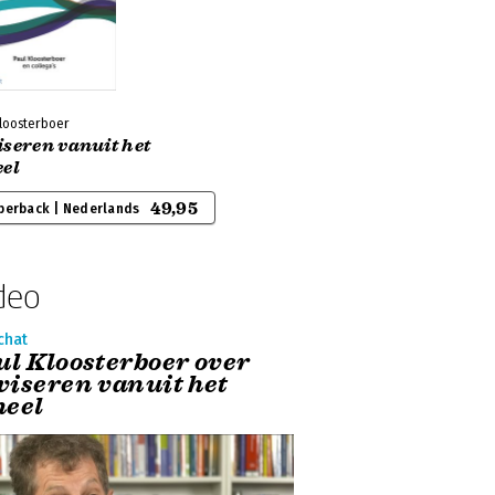
Kloosterboer
iseren vanuit het
eel
49,95
perback | Nederlands
deo
chat
ul Kloosterboer over
viseren vanuit het
heel