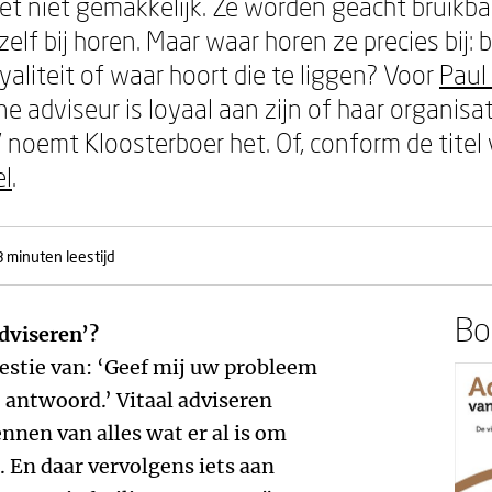
et niet gemakkelijk. Ze worden geacht bruikba
elf bij horen. Maar waar horen ze precies bij: bi
yaliteit of waar hoort die te liggen? Voor
Paul
 adviseur is loyaal aan zijn of haar organisatie
n’ noemt Kloosterboer het. Of, conform de titel
el
.
8 minuten leestijd
Boe
adviseren’?
estie van: ‘Geef mij uw probleem
 antwoord.’ Vitaal adviseren
nen van alles wat er al is om
 En daar vervolgens iets aan