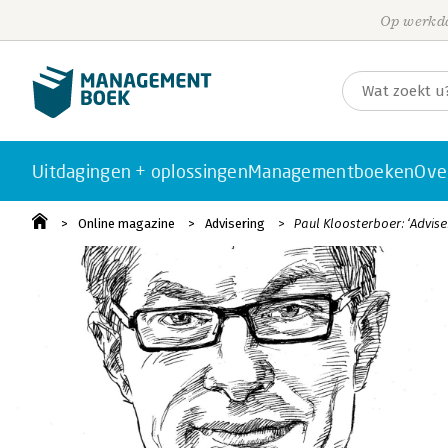
Op werkda
Uitdagingen + oplossingen
Managementboeken
Ove
Online magazine
Advisering
Paul Kloosterboer: ‘Advis