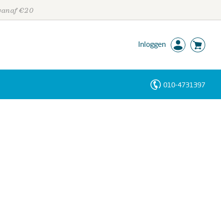
 vanaf €20
Inloggen
010-4731397
Personen
Trefwoorden