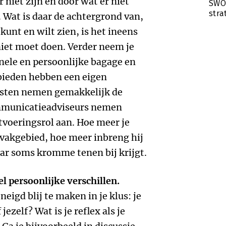
 niet zijn en door wat er niet
SWOT
stra
Wat is daar de achtergrond van,
 kunt en wilt zien, is het ineens
 niet moet doen. Verder neem je
onele en persoonlijke bagage en
bieden hebben een eigen
uristen nemen gemakkelijk de
ommunicatieadviseurs nemen
tvoeringsrol aan. Hoe meer je
w vakgebied, hoe meer inbreng hij
daar soms kromme tenen bij krijgt.
el persoonlijke verschillen.
eigd blij te maken in je klus: je
ezelf? Wat is je reflex als je