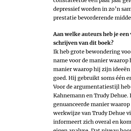
constateerde een paar jaar ge
depressief worden in zo’n sa
prestatie bevorderende midde
Aan welke auteurs heb je een
schrijven van dit boek?
Ik heb grote bewondering voo
name voor de manier waarop h
manier waarop hij zijn ideeë
goed. Hij gebruikt soms één e
Voor de argumentatiestijl heb
Kahnemann en Trudy Dehue. Ik
genuanceerde manier waarop 
werkwijze van Trudy Dehue vi
informeert zich overal en kom
eigen analyse. Dat niveau hoop