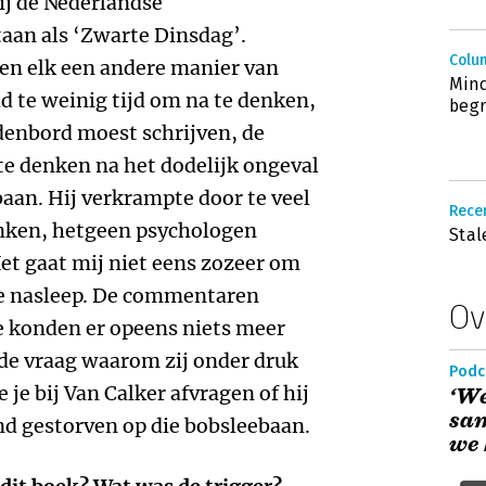
j de Nederlandse
taan als ‘Zwarte Dinsdag’.
Colu
en elk een andere manier van
Mind
ad te weinig tijd om na te denken,
begr
denbord moest schrijven, de
 te denken na het dodelijk ongeval
baan. Hij verkrampte door te veel
Rece
enken, hetgeen psychologen
Sta
t gaat mij niet eens zozeer om
de nasleep. De commentaren
Ov
e konden er opeens niets meer
 de vraag waarom zij onder druk
Podc
 je bij Van Calker afvragen of hij
‘We
sa
nd gestorven op die bobsleebaan.
we 