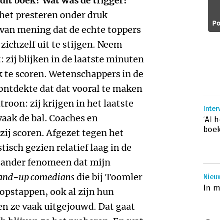
dit boek? Wat was de trigger?
het presteren onder druk
Po
 van mening dat de echte toppers
 zichzelf uit te stijgen. Neem
 zij blijken in de laatste minuten
k te scoren. Wetenschappers in de
 ontdekte dat dat vooral te maken
oon: zij krijgen in het laatste
Inter
 vaak de bal. Coaches en
‘AI 
boek
ij scoren. Afgezet tegen het
stisch gezien relatief laag in de
 ander fenomeen dat mijn
and-up comedians
die bij Toomler
Nieuw
In 
opstappen, ook al zijn hun
n ze vaak uitgejouwd. Dat gaat