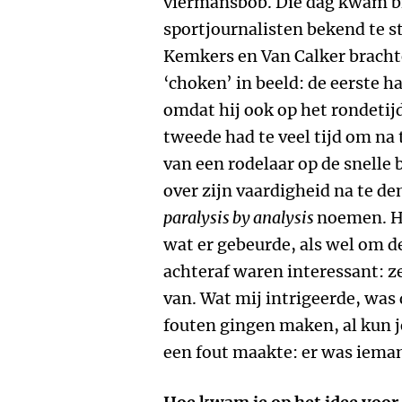
viermansbob. Die dag kwam bi
sportjournalisten bekend te s
Kemkers en Van Calker bracht
‘choken’ in beeld: de eerste h
omdat hij ook op het rondetij
tweede had te veel tijd om na
van een rodelaar op de snelle 
over zijn vaardigheid na te d
paralysis by analysis
noemen. He
wat er gebeurde, als wel om 
achteraf waren interessant: z
van. Wat mij intrigeerde, was
fouten gingen maken, al kun je
een fout maakte: er was iema