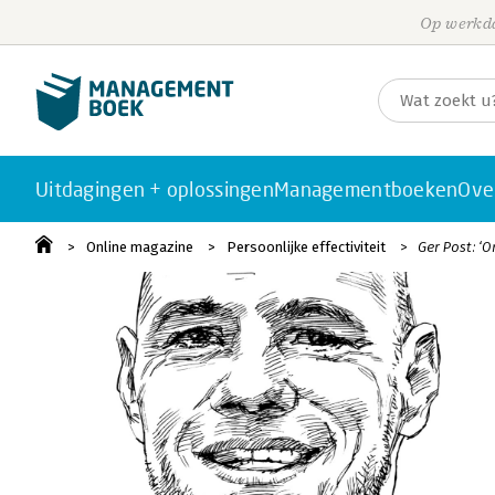
Op werkda
Uitdagingen + oplossingen
Managementboeken
Ove
Online magazine
Persoonlijke effectiviteit
Ger Post: ‘O