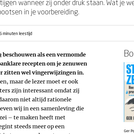
tijgen wanneer zij onder druk staan. Wat je w
bootsen in je voorbereiding.
6 minuten leestijd
Boe
n
beschouwen als een vermomde
panklare recepten om je zenuwen
 zitten wel vingerwijzingen in.
en, maar de lezer moet er ook
ers zijn interessant omdat zij
aarom niet altijd rationele
leven wij in een samenleving die
 zei – te maken heeft met
egint steeds meer op een
Ger Po