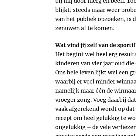
bij mij door merg en been. Toc
blijkt: steeds maar weer prob
van het publiek opzoeken, is 
zenuwen af te komen.
Wat vind jij zelf van de sport
Het begint wel heel erg resul
kinderen van vier jaar oud di
Ons hele leven lijkt wel een g
waarbij er veel minder winnaar
namelijk maar één de winnaar
vroeger zong. Voeg daarbij da
vaak afgerekend wordt op dat 
recept om heel gelukkig te wo
ongelukkig – de vele verlieze