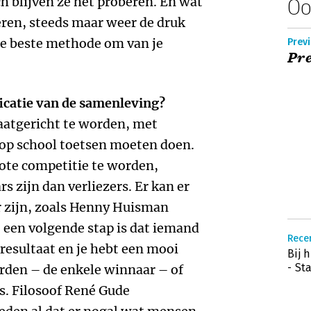
h blijven ze het proberen. En wat
Oo
eren, steeds maar weer de druk
de beste methode om van je
Previ
Pre
ificatie van de samenleving?
taatgericht te worden, met
e op school toetsen moeten doen.
rote competitie te worden,
s zijn dan verliezers. Er kan er
 zijn, zoals Henny Huisman
t een volgende stap is dat iemand
Rece
resultaat en je hebt een mooi
Bij 
- St
rden – de enkele winnaar – of
rs. Filosoof René Gude