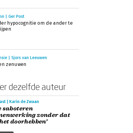
mn | Ger Post
er hypocognitie om de ander te
ijpen
nsie | Sjors van Leeuwen
len zenuwen
er dezelfde auteur
ast | Karin de Zwaan
 saboteren
menwerking zonder dat
het doorhebben’