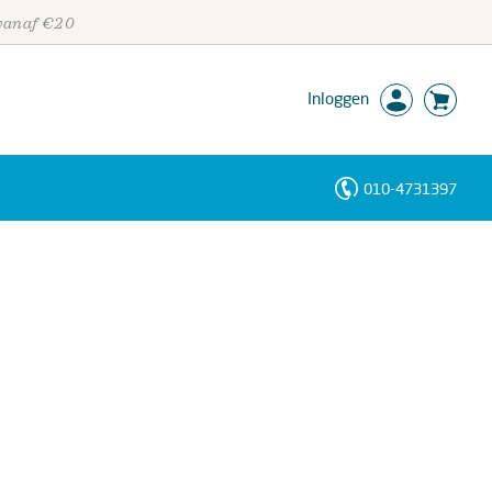
 vanaf €20
Inloggen
010-4731397
Personen
Trefwoorden