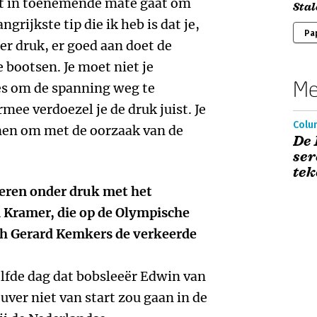
het in toenemende mate gaat om
Sta
rijkste tip die ik heb is dat je,
Pa
er druk, er goed aan doet de
e bootsen. Je moet niet je
Me
es om de spanning weg te
ee verdoezel je de druk juist. Je
Colu
nen om met de oorzaak van de
De 
ser
tek
steren onder druk met het
 Kramer, die op de Olympische
ach Gerard Kemkers de verkeerde
lfde dag dat bobsleeër Edwin van
ouver niet van start zou gaan in de