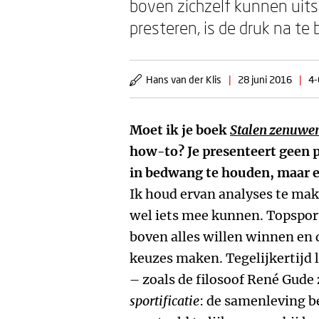
boven zichzelf kunnen uits
presteren, is de druk na te 
Hans van der Klis
|
28 juni 2016
|
4-
Moet ik je boek
Stalen zenuwe
how-to? Je presenteert geen 
in bedwang te houden, maar er
Ik houd ervan analyses te mak
wel iets mee kunnen. Topsport
boven alles willen winnen en d
keuzes maken. Tegelijkertijd 
– zoals de filosoof René Gude
sportificatie
: de samenleving b