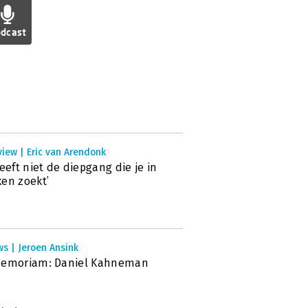
dcast
view | Eric van Arendonk
heeft niet de diepgang die je in
en zoekt’
s | Jeroen Ansink
memoriam: Daniel Kahneman