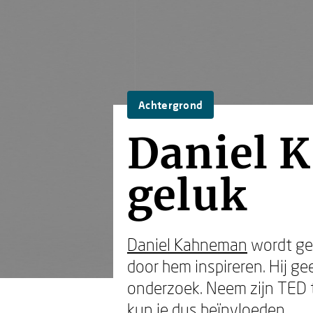
Achtergrond
Daniel K
geluk
Daniel Kahneman
wordt gez
door hem inspireren. Hij ge
onderzoek. Neem zijn TED ta
kun je dus beïnvloeden.