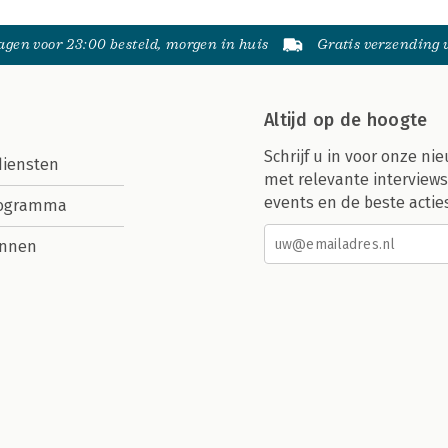
gen voor 23:00 besteld, morgen in huis
Gratis verzending
Altijd op de hoogte
Schrijf u in voor onze nie
diensten
met relevante interviews
events en de beste actie
rogramma
nnen