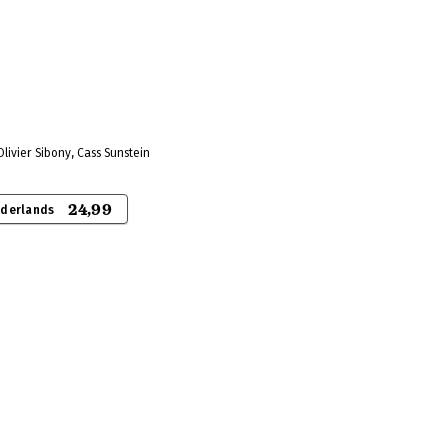
ivier Sibony, Cass Sunstein
24,99
ederlands