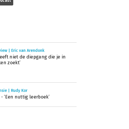
dcast
view | Eric van Arendonk
heeft niet de diepgang die je in
en zoekt’
sie | Rudy Kor
 - ‘Een nuttig leerboek’