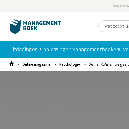
Op werkda
Uitdagingen + oplossingen
Managementboeken
Ove
Online magazine
Psychologie
Daniel Kahneman geeft 