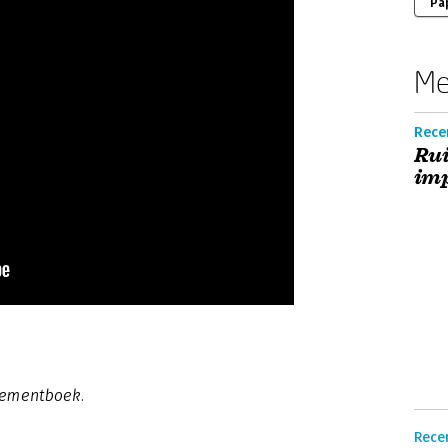
Pa
Me
Recen
Rui
im
gementboek.
Rece