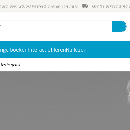
gen voor 23:00 besteld, morgen in huis
Gratis verzending
rige boeken
Interactief leren
Nu lezen
les in geluk