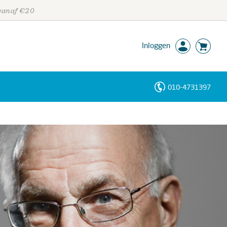
 vanaf €20
Inloggen
010-4731397
Personen
Trefwoorden