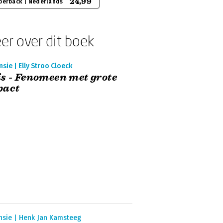
24,99
perback | Nederlands
er over dit boek
sie | Elly Stroo Cloeck
s - Fenomeen met grote
pact
nsie | Henk Jan Kamsteeg