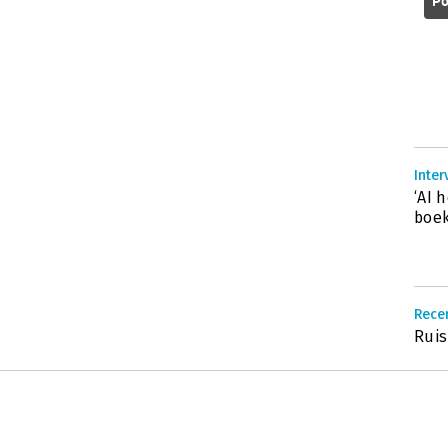
Po
Inter
‘AI 
boek
Recen
Ruis