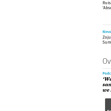
Ruis
'Abs
Nieuw
Zoju
Summ
Ov
Podc
‘We
sa
we 