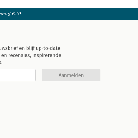
 vanaf €20
uwsbrief en blijf up-to-date
 en recensies, inspirerende
s.
Aanmelden