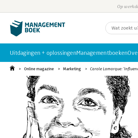
Op werkda
Uitdagingen + oplossingen
Managementboeken
Ove
Online magazine
Marketing
Carole Lamarque: ‘Influen