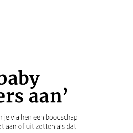
 baby
ers aan’
 je via hen een boodschap
t aan of uit zetten als dat