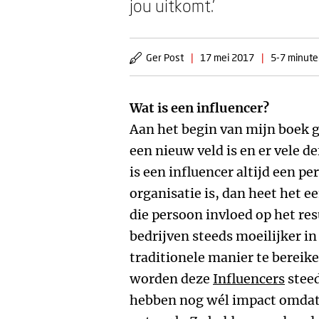
jou uitkomt.’
Ger Post
|
17 mei 2017
|
5-7 minuten
Wat is een influencer?
Aan het begin van mijn boek g
een nieuw veld is en er vele d
is een influencer altijd een pe
organisatie is, dan heet het e
die persoon invloed op het res
bedrijven steeds moeilijker i
traditionele manier te bereik
worden deze
Influencers
steed
hebben nog wél impact omdat