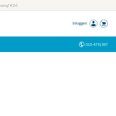
 vanaf €20
Inloggen
010-4731397
Personen
Trefwoorden