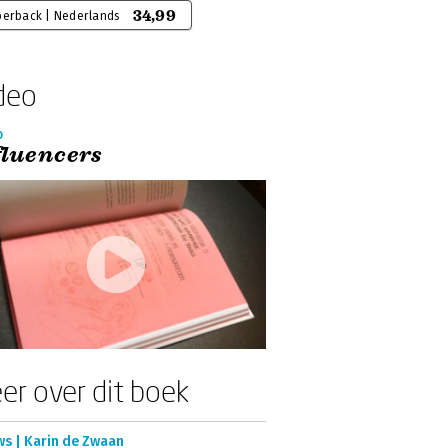
34,99
perback | Nederlands
deo
o
fluencers
er over dit boek
ws | Karin de Zwaan