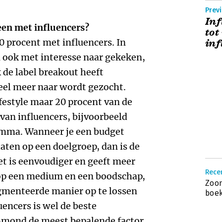
Prev
Inf
en met influencers?
tot
80 procent met influencers. In
inf
 ook met interesse naar gekeken,
 de label breakout heeft
el meer naar wordt gezocht.
ifestyle maar 20 procent van de
 van influencers, bijvoorbeeld
mma. Wanneer je een budget
aten op een doelgroep, dan is de
t is eenvoudiger en geeft meer
Recen
op een medium en een boodschap,
Zoon
agmenteerde manier op te lossen
boek
uencers is wel de beste
mond de meest bepalende factor