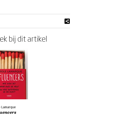
k bij dit artikel
e Lamarque
luencers