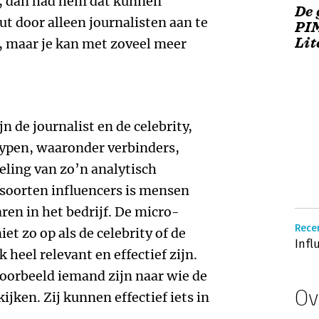
n, dan had hem dat kunnen
De 
t door alleen journalisten aan te
PI
Lit
 maar je kan met zoveel meer
 de journalist en de celebrity,
typen, waaronder verbinders,
eling van zo’n analytisch
soorten influencers is mensen
ren in het bedrijf. De micro-
Rece
et zo op als de celebrity of de
Infl
 heel relevant en effectief zijn.
oorbeeld iemand zijn naar wie de
Ov
ijken. Zij kunnen effectief iets in