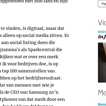
 opgebouwd met hun fans en zijn
Pa
Vi
e vinden, is digitaal, maar dat
Vide
s alleen op social media zitten. Er
in
aan social listing doen die
gramma’s als Sparkcentral die
 kijken wat er over een merk
 ik voor bedrijven doe, is op
 top 100 samenstellen van
ben op het bedrijfsresultaat.
ist van mensen met wie je
Me
Als de CEO van Samsung zo’n
rtphones van dat merk door een
Nieu