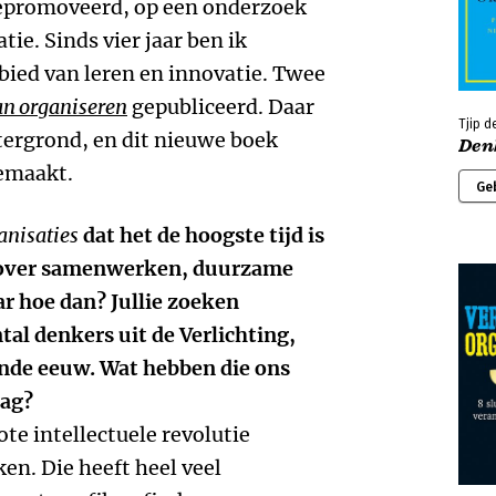
gepromoveerd, op een onderzoek
ie. Sinds vier jaar ben ik
ebied van leren en innovatie. Twee
an organiseren
gepubliceerd. Daar
Tjip d
tergrond, en dit nieuwe boek
Den
emaakt.
Ge
anisaties
dat het de hoogste tijd is
 over samenwerken, duurzame
r hoe dan? Jullie zoeken
ntal denkers uit de Verlichting,
ende eeuw. Wat hebben die ons
dag?
ote intellectuele revolutie
en. Die heeft heel veel