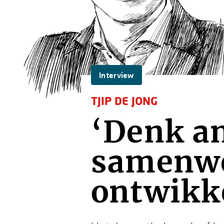
Interview
TJIP DE JONG
‘Denk an
samenwe
ontwikke