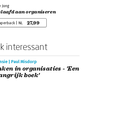
e Jong
slaafd aan organiseren
27,99
aperback | NL
k interessant
nsie | Paul Misdorp
ken in organisaties - 'Een
angrijk boek'