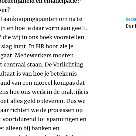
woordelijkheid en emancipatie?'
ver?
tal aanknopingspunten om na te
Recen
Denk
jn en hoe je daar vorm aan geeft.
' die wij in ons boek voorstellen
 slag kunt. In HR hoor zie je
k gaat. Medewerkers moeten
t centraal staan. De Verlichting
ultaat is van hoe je betekenis
 hand van een moreel kompas dat
ens hoe ons werk in de praktijk is
oet alles geld opleveren. Dus we
aar richten we de processen op
idt voortdurend tot spanningen en
et alleen bij banken en