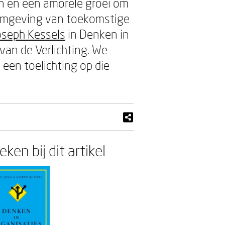
n en een amorele groei om
efomgeving van toekomstige
oseph Kessels
in Denken in
d van de Verlichting. We
 een toelichting op die
ken bij dit artikel