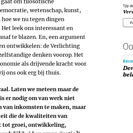
t gaat om filosofische
Tjip d
emocratie, wetenschap, kunst,
Ver
 hoe we nu tegen dingen
P
Het leek ons interessant en
vanaf te blazen. En, een argument
Oo
 en ontwikkelen: de Verlichting
, zelfstandige denken voorop. Het
Rece
tonomie als drijvende kracht voor
Den
j ons ook erg bij thuis.
bel
traal. Laten we meteen maar de
 is er nodig om van werk niet
on van inkomsten te maken, maar
eit die de kwaliteiten van
 tot groei, ontwikkeling,