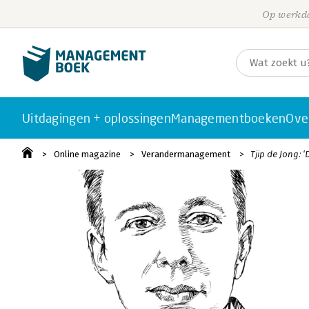
Op werkda
Uitdagingen + oplossingen
Managementboeken
Ove
Online magazine
Verandermanagement
Tjip de Jong: