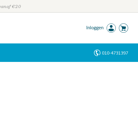
 vanaf €20
Inloggen
010-4731397
Personen
Trefwoorden