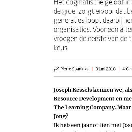
Het dogmatische geloof in
de groei zorgt ervoor dat 
generaties loopt daarbij h
organisaties. Voor een alter
vroegen de eerste van de tw
keus.
Pierre Spaninks
|
3 juni 2018
|
4-6 m
Joseph Kessels
kennen we, al
Resource Development en med
The Learning Company. Maar me
Jong?
Ik heb een jaar of tien met Jo