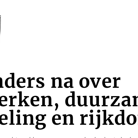
ders na over
rken, duurz
ling en rijkd