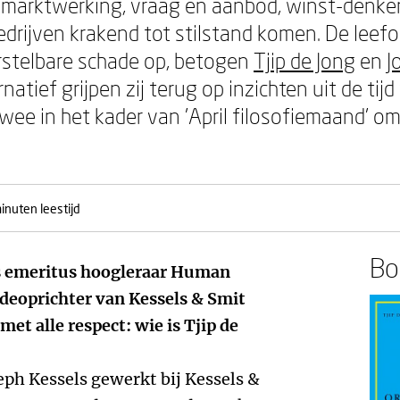
 marktwerking, vraag en aanbod, winst-denke
bedrijven krakend tot stilstand komen. De le
erstelbare schade op, betogen
Tjip de Jong
en
J
natief grijpen zij terug op inzichten uit de tij
ee in het kader van 'April filosofiemaand' om
inuten leestijd
Boe
s emeritus hoogleraar Human
eoprichter van Kessels & Smit
t alle respect: wie is Tjip de
seph Kessels gewerkt bij Kessels &