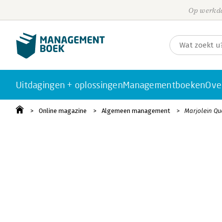
Op werkda
Uitdagingen + oplossingen
Managementboeken
Ove
Online magazine
Algemeen management
Marjolein Q