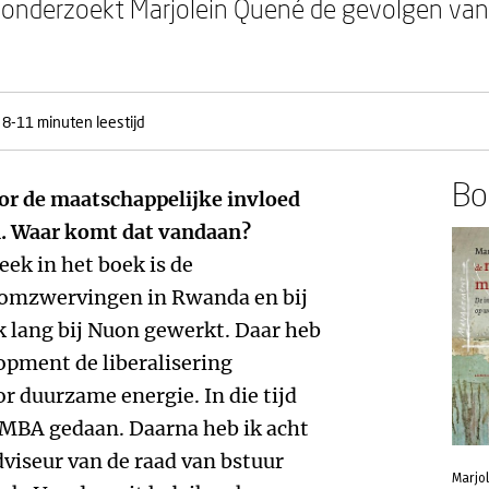
onderzoekt Marjolein Quené de gevolgen v
8-11 minuten leestijd
Boe
oor de maatschappelijke invloed
 Waar komt dat vandaan?
eek in het boek is de
 omzwervingen in Rwanda en bij
k lang bij Nuon gewerkt. Daar heb
opment de liberalisering
 duurzame energie. In die tijd
 MBA gedaan. Daarna heb ik acht
dviseur van de raad van bstuur
Marjo