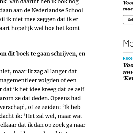
nk. Van daaruit heb ik ook nog
Voor
man
aan aan de Nederlandse School
l ik niet mee zeggen dat ik er
Ge
laart hopelijk wel hoe het komt
Me
om dit boek te gaan schrijven, en
Recen
Voo
niet, maar ik zag al langer dat
ma
'Ee
anagementleer volgden of een
at ik het idee kreeg dat ze zelf
aarom ze dat deden. Opeens had
erschap’, of ze zeiden: ‘Ik heb
dacht ik: ‘Het zal wel, maar wat
 elkaar dat ik dan op zoek ga naar