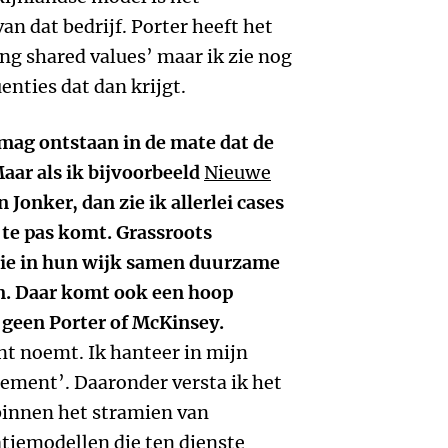
an dat bedrijf. Porter heeft het
ng shared values’ maar ik zie nog
nties dat dan krijgt.
mag ontstaan in de mate dat de
aar als ik bijvoorbeeld
Nieuwe
n Jonker, dan zie ik allerlei cases
te pas komt. Grassroots
 die in hun wijk samen duurzame
n. Daar komt ook een hoop
geen Porter of McKinsey.
t noemt. Ik hanteer in mijn
ment’. Daaronder versta ik het
innen het stramien van
tiemodellen die ten dienste