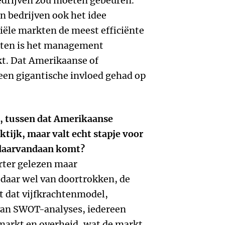
bedrijven zou moeten gebeuren.
n bedrijven ook het idee
iële markten de meest efficiënte
kten is het management
t. Dat Amerikaanse of
een gigantische invloed gehad op
, tussen dat Amerikaanse
tijk, maar valt echt stapje voor
 daarvandaan komt?
rter gelezen maar
daar wel van doortrokken, de
t dat vijfkrachtenmodel,
van SWOT-analyses, iedereen
markt en overheid, wat de markt