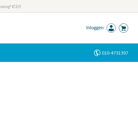
 vanaf €20
Inloggen
010-4731397
Personen
Trefwoorden