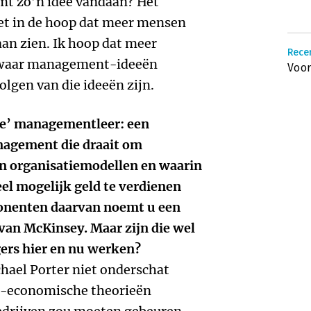
mt zo’n idee vandaan? Het
ezet in de hoop dat meer mensen
an zien. Ik hoop dat meer
Rece
 waar management-ideeën
Voo
lgen van die ideeën zijn.
‘de’ managementleer: een
nagement die draait om
n organisatiemodellen en waarin
el mogelijk geld te verdienen
ponenten daarvan noemt u een
van McKinsey. Maar zijn die wel
ers hier en nu werken?
chael Porter niet onderschat
o-economische theorieën