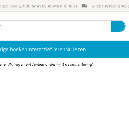
gen voor 23:00 besteld, morgen in huis
Gratis verzending
rige boeken
Interactief leren
Nu lezen
uené: ‘Managementdenken ondermijnt de samenleving’