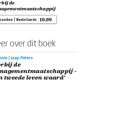
bij de
agementmaatschappij
19,99
bonden | Nederlands
er over dit boek
sie | Jaap Peters
rbij de
nagementmaatschappij -
n tweede leven waard'