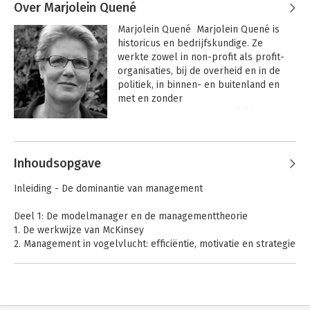
Over Marjolein Quené
Marjolein Quené  Marjolein Quené is 
historicus en bedrijfskundige. Ze 
werkte zowel in non-profit als profit-
organisaties, bij de overheid en in de 
politiek, in binnen- en buitenland en 
met en zonder 
managementverantwoordelijkheid.

In al deze functies hield zij zich bezig 
met een veelheid aan concrete 
Inhoudsopgave
vraagstukken: het wereldwijde verdrag 
tegen kernproeven, rurale ontwikkeling 
Inleiding - De dominantie van management
in Afrika, technologiebeleid, 
begrotingscontrole bij het Europees 
Deel 1: De modelmanager en de managementtheorie
Parlement, duurzame energie, zonne-
1. De werkwijze van McKinsey
energie in Afrika, publieke 
2. Management in vogelvlucht: efficiëntie, motivatie en strategie
verantwoording van 
3. Het doel van management: waardecreatie
overheidsorganisaties in Nederland, 
4. Management als dienst aan de financiële markten
sociale zekerheid van ouderen en 
5. De modelmanager: mentaliteit en gedrag
jongeren, duurzaam waterbeheer, het 
6. De modelmanager en het neoliberalisme
gebruik van it in de relatie tussen 