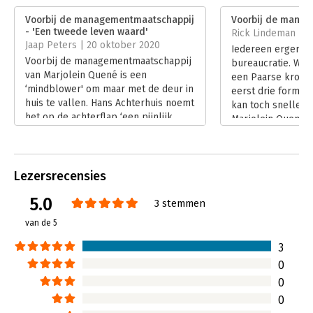
Verschijningsdatum:
17-12-2018
Voorbij de managementmaatschappij
Voorbij de mana
- 'Een tweede leven waard'
Rick Lindeman | 9
Hoofdrubriek:
Algemeen management
Jaap Peters | 20 oktober 2020
Iedereen ergert z
Voorbij de managementmaatschappij
bureaucratie. Wa
van Marjolein Quené is een
een Paarse krokod
‘mindblower' om maar met de deur in
eerst drie formuli
huis te vallen. Hans Achterhuis noemt
kan toch sneller 
het op de achterflap ‘een pijnlijk
Marjolein Quené e
feest' van herkenning.
blijkbaar zo dat 
Lees verder
schreef over de 
managementdenk
Lezersrecensies
Lees verder
5.0
3 stemmen
van de 5
3
0
0
0