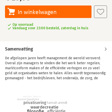
In winkelwagen
Op voorraad
Vandaag voor 23:00 besteld, zaterdag in huis
Samenvatting
De afgelopen jaren heeft management de wereld veroverd.
Overal zijn managers te vinden die het werk beter regelen,
marktconform maken of de efficiëntie verhogen en zo veel
geld uit organisaties weten te halen. Alles wordt tegenwoordig
gemanaged - het bedrijfsleven, het onderwijs, de zorg, de
overheid, de rechtsspraak, de politiek, de schone lucht, de
natuur - waardoor er veel kapot wordt gemaakt. Hoe heeft het
zo ver kunnen komen?
openbaar bestuur
moreel handelen
In Voorbij de managementmaatschappij onderzoekt Marjolein
privatisering
hannah arendt
waardecreatie
Quené niet alleen waarom management zo aantrekkelijk is,
filosofie
efficiëntie
maar kijkt ook met een kritische blik naar hoe de