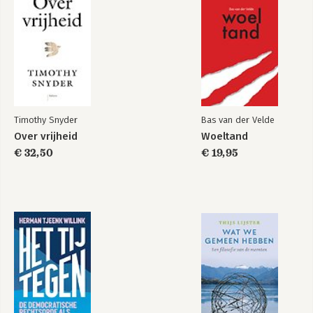
24. Een nieuw perspectief
Tot slot
Noten
Lijst van figuren
Lijst van casussen per hoofdstuk
Lijst van afkortingen
Timothy Snyder
Bas van der Velde
Personenregister
Over vrijheid
Woeltand
Zakenregister
Dankwoord
€ 32,50
€ 19,95
Over de auteur