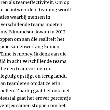
ren als teameffectiviteit. Om op
g te beantwoorden: teaming wordt
uaties waarbij mensen in
n verschillende teams moeten
 Amy Edmondson kwam in 2012
oppen om aan die realiteit het
n goeie samenwerking komen
 Time is money. Ik denk aan die
ijd in acht verschillende teams
 die een team vormen en
liegtuig opstijgt en terug landt.
aan teamleren omdat ze erin
nellen. Daarbij gaat het ook niet
Meestal gaat het erover percentje
 Eventjes samen stoppen om het