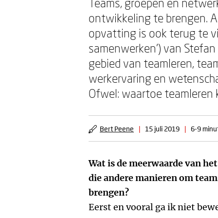
Teams, groepen en netwerk
ontwikkeling te brengen. A
opvatting is ook terug te 
samenwerken’) van Stefan 
gebied van teamleren, team
werkervaring en wetenschap
Ofwel: waartoe teamleren k
Bert Peene
|
15 juli 2019
|
6-9 minut
Wat is de meerwaarde van het
die andere manieren om teams
brengen?
Eerst en vooral ga ik niet bew