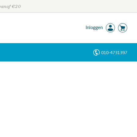
 vanaf €20
Inloggen
010-4731397
Personen
Trefwoorden