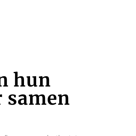
n hun
r samen