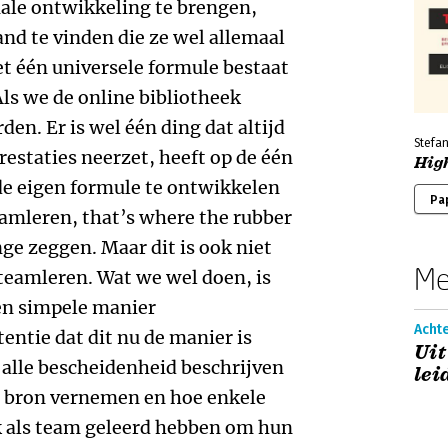
ale ontwikkeling te brengen,
and te vinden die ze wel allemaal
iet één universele formule bestaat
ls we de online bibliotheek
en. Er is wel één ding dat altijd
Stefa
restaties neerzet, heeft op de één
Hig
de eigen formule te ontwikkelen
Pa
eamleren, that’s where the rubber
ge zeggen. Maar dit is ook niet
Me
 teamleren. Wat we wel doen, is
een simpele manier
Acht
ntie dat dit nu de manier is
Uit
alle bescheidenheid beschrijven
lei
e bron vernemen en hoe enkele
k als team geleerd hebben om hun