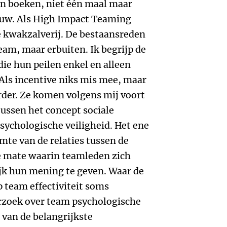
ren boeken, niet één maal maar
uw. Als High Impact Teaming
re kwakzalverij. De bestaansreden
team, maar erbuiten. Ik begrijp de
die hun peilen enkel en alleen
 Als incentive niks mis mee, maar
rder. Ze komen volgens mij voort
ussen het concept sociale
sychologische veiligheid. Het ene
mte van de relaties tussen de
e mate waarin teamleden zich
ijk hun mening te geven. Waar de
p team effectiviteit soms
derzoek over team psychologische
n van de belangrijkste