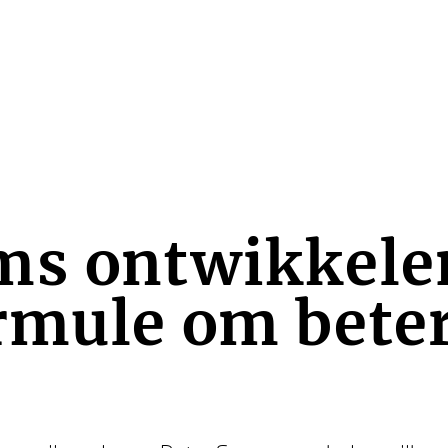
ms ontwikkele
ormule om bete