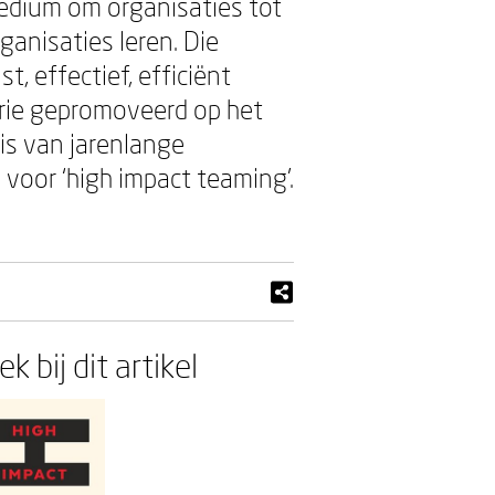
edium om organisaties tot
anisaties leren. Die
t, effectief, efficiënt
rie gepromoveerd op het
is van jarenlange
voor ‘high impact teaming’.
k bij dit artikel