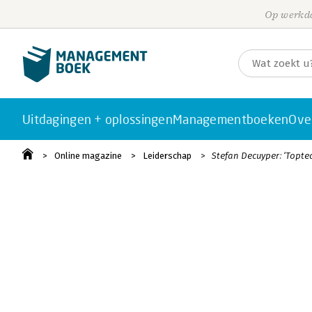
Op werkda
Uitdagingen + oplossingen
Managementboeken
Ove
Online magazine
Leiderschap
Stefan Decuyper: ‘Topte