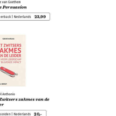
le van Goethem
e Persuasion
23,99
perback | Nederlands
ël Anthonio
 Zwitsers zakmes van de
er
20,-
bonden | Nederlands