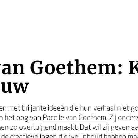
van Goethem: 
duw
en met briljante ideeën die hun verhaal niet 
in het oog van
Pacelle van Goethem
. Zij onde
en zo overtuigend maakt. Dat wil zij geven 
n de creatievelingen die wel inhoud hebben ma