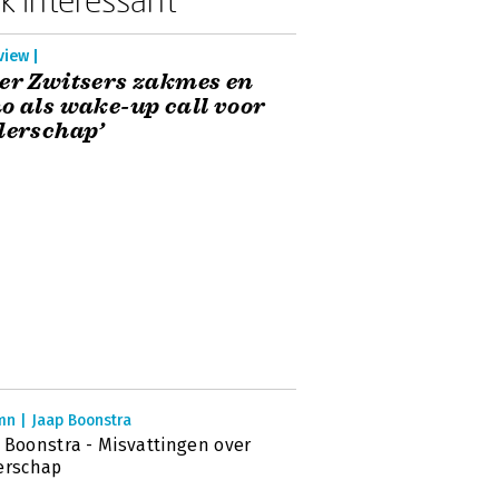
view |
er Zwitsers zakmes en
o als wake-up call voor
derschap’
mn | Jaap Boonstra
 Boonstra - Misvattingen over
erschap