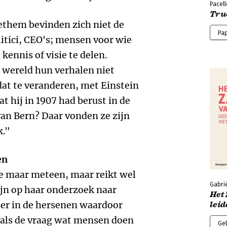
Pacel
Tru
ethem bevinden zich niet de
Pa
itici, CEO's; mensen voor wie
kennis of visie te delen.
e wereld hun verhalen niet
dat te veranderen, met Einstein
at hij in 1907 had berust in de
van Bern? Daar vonden ze zijn
k."
en
 ze maar meteen, maar reikt wel
Gabri
ijn op haar onderzoek naar
Het
er in de hersenen waardoor
leid
 als de vraag wat mensen doen
Ge