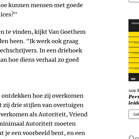
n hoe kunnen mensen met goede
tices?"
n te vinden, kijkt Van Goethem
den heen. "Ik werk ook graag
chschrijvers. In een driehoek
an hoe diens verhaal zo goed
Jaap 
 ontdekken hoe zij overkomen
Per
lei
zij drie stijlen van overtuigen
verkomen als Autoriteit, Vriend
Ge
e minimaal Autoriteit moeten
at je een voorbeeld bent, en een
Oo