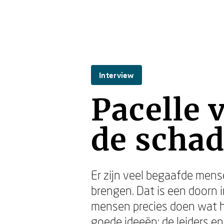
Interview
Pacelle 
de scha
Er zijn veel begaafde mens
brengen. Dat is een doorn 
mensen precies doen wat h
goede ideeën: de leiders e