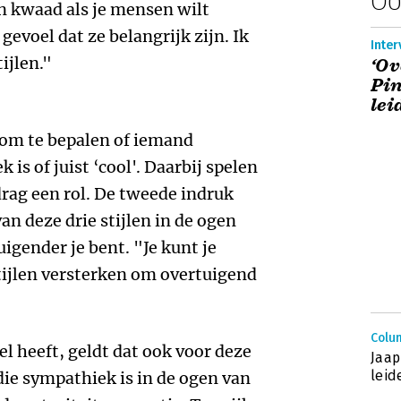
en kwaad als je mensen wilt
evoel dat ze belangrijk zijn. Ik
Inter
ijlen."
‘Ov
Pin
lei
k om te bepalen of iemand
is of juist ‘cool'. Daarbij spelen
rag een rol. De tweede indruk
an deze drie stijlen in de ogen
igender je bent. "Je kunt je
stijlen versterken om overtuigend
Colu
el heeft, geldt dat ook voor deze
Jaap
leid
die sympathiek is in de ogen van