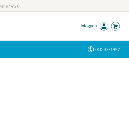
 vanaf €20
Inloggen
010-4731397
Personen
Trefwoorden