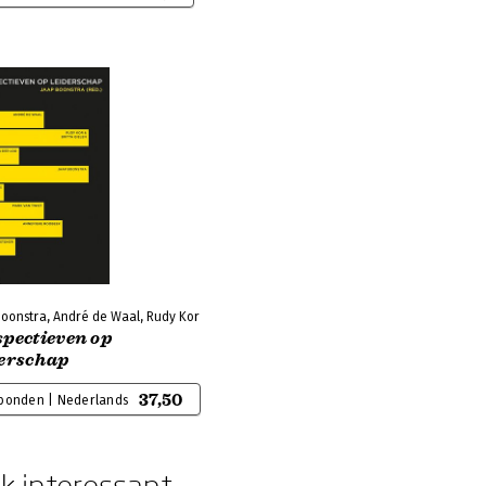
Boonstra, André de Waal, Rudy Kor
spectieven op
derschap
37,50
bonden | Nederlands
k interessant