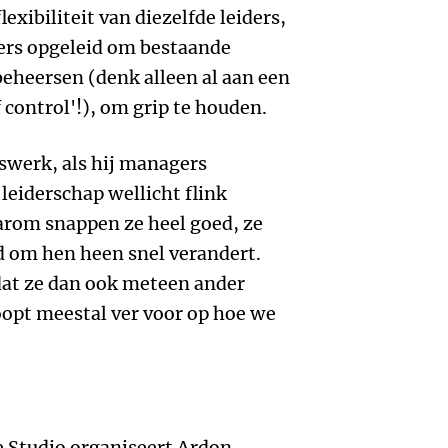
exibiliteit van diezelfde leiders,
ers opgeleid om bestaande
beheersen (denk alleen al aan een
control'!), om grip te houden.
swerk, als hij managers
 leiderschap wellicht flink
rom snappen ze heel goed, ze
d om hen heen snel verandert.
dat ze dan ook meteen ander
oopt meestal ver voor op hoe we
e Studio organiseert Ardon