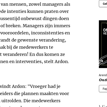
re van mensen, zowel managers als
Ge
ede intenties kunnen praten over
tussentijd onbewust dingen doen
of breken. Managers zijn immers
vooroordelen, inconsistenties en
trandt de gewenste verandering,
zaak bij de medewerkers te
et veranderen! En dus komen ze
en en interventies, stelt Ardon.
Arend
Ont
 vindt Ardon: "Vroeger had je
Pa
leiders die plannen maakten voor
 uitrolden. Die medewerkers