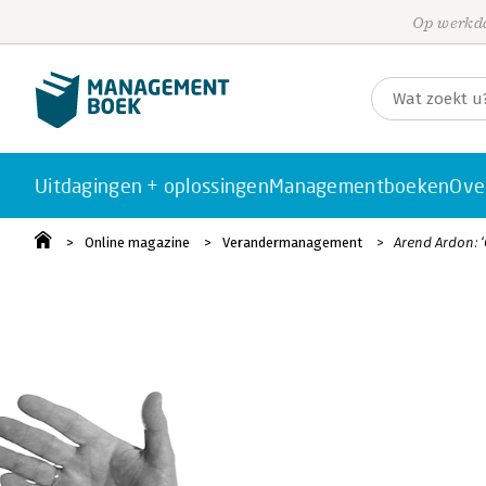
Op werkda
Uitdagingen + oplossingen
Managementboeken
Ove
Online magazine
Verandermanagement
Arend Ardon: ‘