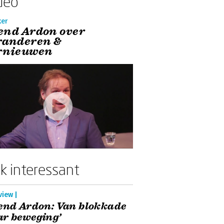
deo
ker
end Ardon over
randeren &
rnieuwen
k interessant
view |
end Ardon: Van blokkade
r beweging’