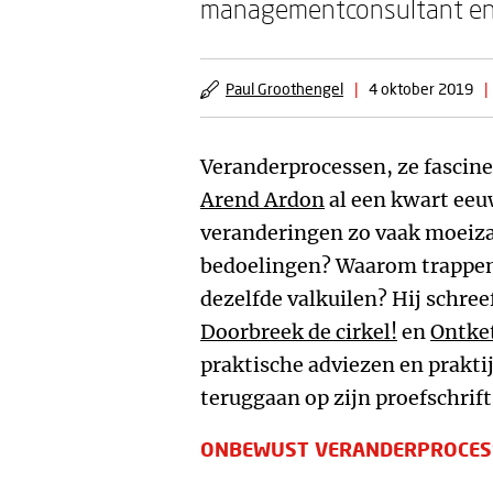
managementconsultant en 
Paul Groothengel
|
4 oktober 2019
|
Veranderprocessen, ze fasci
Arend Ardon
al een kwart eeu
veranderingen zo vaak moeiz
bedoelingen? Waarom trappen 
dezelfde valkuilen? Hij schreef
Doorbreek de cirkel!
en
Ontke
praktische adviezen en prakti
teruggaan op zijn proefschrift
ONBEWUST VERANDERPROCES