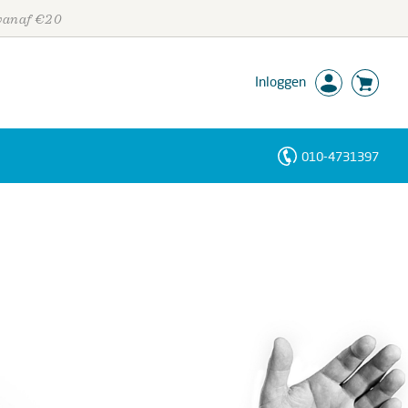
 vanaf €20
Inloggen
010-4731397
Personen
Trefwoorden