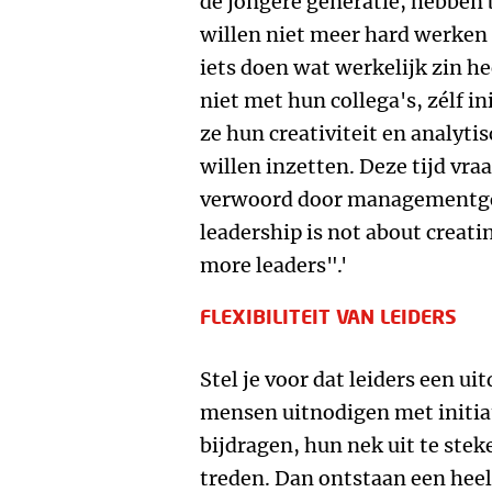
de jongere generatie, hebben 
willen niet meer hard werken 
iets doen wat werkelijk zin hee
niet met hun collega's, zélf i
ze hun creativiteit en analy
willen inzetten. Deze tijd vr
verwoord door managementgo
leadership is not about creati
more leaders".'
FLEXIBILITEIT VAN LEIDERS
Stel je voor dat leiders een u
mensen uitnodigen met initia
bijdragen, hun nek uit te stek
treden. Dan ontstaan een hee