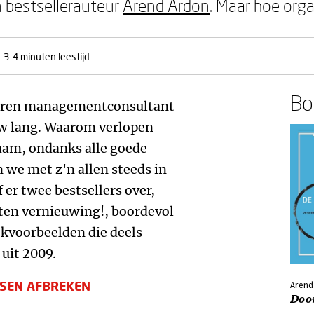
bestsellerauteur
Arend Ardon
. Maar hoe orga
3-4 minuten leestijd
Boe
neren managementconsultant
w lang. Waarom verlopen
aam, ondanks alle goede
we met z'n allen steeds in
 er twee bestsellers over,
ten vernieuwing!
, boordevol
jkvoorbeelden die deels
 uit 2009.
SEN AFBREKEN
Arend
Door