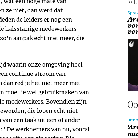
Vi
d, wat een hoge mate van
n ze niet, dan werd dat
Spre
Ar
eden de leiders er nog een
ve
die halsstarrige medewerkers
ve
 zo'n aanpak echt niet meer, die
ijd waarin onze omgeving heel
een continue stroom van
n dan red je het niet meer met
dan moet je wel gebruikmaken van
lle medewerkers. Bovendien zijn
Oo
worden, die lopen echt niet
van een taak uit een of ander
Inter
‘Ar
: "De werknemers van nu, vooral
naa