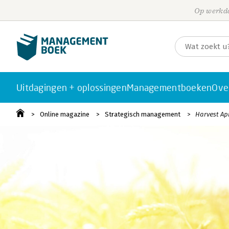
Op werkda
Uitdagingen + oplossingen
Managementboeken
Ove
Online magazine
Strategisch management
Harvest Ap