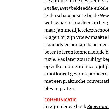
De auteur van de bestsellers
M
Sneller, Beter
bekleedde enkele
leiderschapspositie bij de
New 
weliswaar prima deed op het g
maar jammerlijk tekortschoot
Klagen bij zijn vrouw maakte 
Haar advies om zijn baas mee
beter te leren kennen leidde b
ruzie. Pas later zou Duhigg b
op zulke momenten zo pijnlijk
emotioneel gesprek probeerde 
met een praktische conversati
bleven praten.
COMMUNICATIE
In zijn nieuwe boek
Supercomm