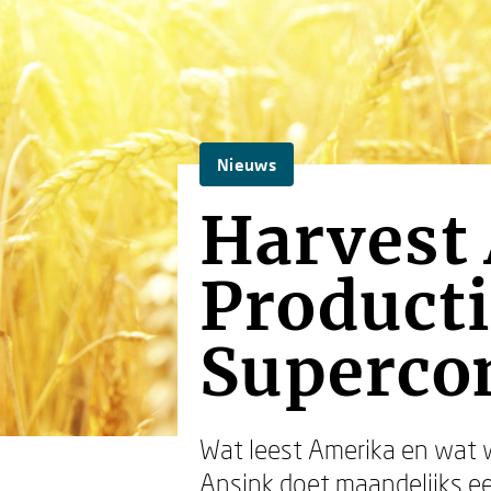
Nieuws
Harvest 
Producti
Superco
Wat leest Amerika en wat w
Ansink doet maandelijks e