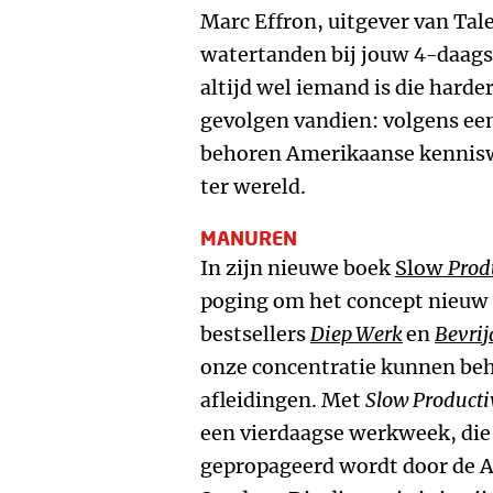
Marc Effron, uitgever van Tal
watertanden bij jouw 4-daag
altijd wel iemand is die harder
gevolgen vandien: volgens ee
behoren Amerikaanse kennisw
ter wereld.
MANUREN
In zijn nieuwe boek
Slow
Prod
poging om het concept nieuw le
bestsellers
Diep Werk
en
Bevrij
onze concentratie kunnen beh
afleidingen. Met
Slow Producti
een vierdaagse werkweek, die
gepropageerd wordt door de 