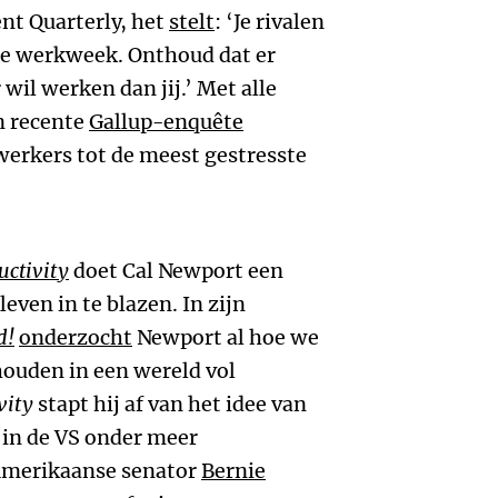
ent Quarterly, het
stelt
: ‘Je rivalen
se werkweek. Onthoud dat er
 wil werken dan jij.’ Met alle
n recente
Gallup-enquête
erkers tot de meest gestresste
uctivity
doet Cal Newport een
ven in te blazen. In zijn
d!
onderzocht
Newport al hoe we
ouden in een wereld vol
vity
stapt hij af van het idee van
 in de VS onder meer
Amerikaanse senator
Bernie