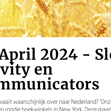
April 2024 - S
vity en
mmunicators
aait waarschijnlijk over naar Nederland? ‘Onz
en rondje boekwinkels in New York. Deze maa