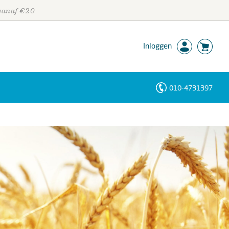
 vanaf €20
Inloggen
010-4731397
Personen
Trefwoorden