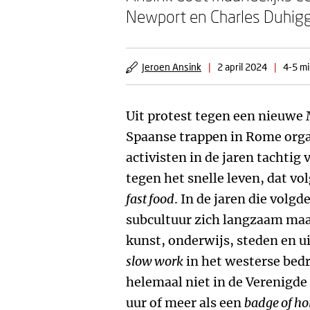
Newport en Charles Duhigg
Jeroen Ansink
|
2 april 2024
|
4-5 mi
Uit protest tegen een nieuwe
Spaanse trappen in Rome orga
activisten in de jaren tachti
tegen het snelle leven, dat v
fast food
. In de jaren die volg
subcultuur zich langzaam maar
kunst, onderwijs, steden en ui
slow work
in het westerse bedr
helemaal niet in de Verenigde
uur of meer als een
badge of h