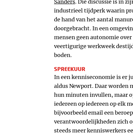
Sanders
. Die discussie is in z
industrieel tijdperk waarin p
de hand van het aantal manure
doorgebracht. In een omgevin
mensen geen autonomie over hu
veertigurige werkweek destij
boden.
SPREEKUUR
In een kenniseconomie is er j
aldus Newport. Daar worden m
hun minuten invullen, maar op
iedereen op iedereen op elk m
bijvoorbeeld email een beroep
verantwoordelijkheden zich o
steeds meer kenniswerkers ee