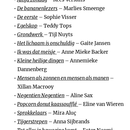
De bananenlezers
– Marlies Smeenge
De eerste
– Sophie Visser
Egelskop
– Teddy Tops
Grondwerk
– Tijl Nuyts
Het lichaam is onschuldig
– Gaite Jansen
Ik was dat meisje
– Anne Mieke Backer
Kleine heilige dingen
– Annemieke
Dannenberg
Mensen als zonnen en mensen als manen
–
Xillan Macrooy
Negentien Negentien
– Aline Sax
Popcorn donut kaassoufflé
– Eline van Wieren
Sprokkelaars
– Mira Aluç
Tijgerstrepen
– Anna Sijbrands