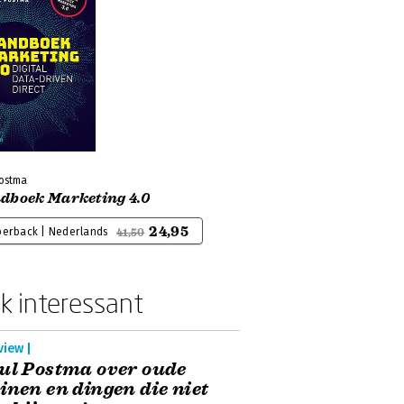
Postma
dboek Marketing 4.0
24,95
perback | Nederlands
41,50
k interessant
view |
ul Postma over oude
inen en dingen die niet