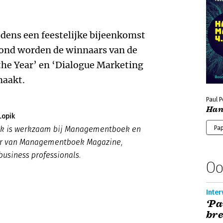
tijdens een feestelijke bijeenkomst
vond worden de winnaars van de
 the Year’ en ‘Dialogue Marketing
maakt.
Paul 
Han
Lopik
pik is werkzaam bij Managementboek en
Pa
ur van Managementboek Magazine,
business professionals.
Oo
Inter
‘Pa
bre