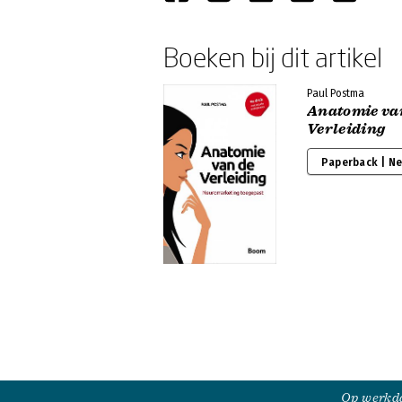
Boeken bij dit artikel
Paul Postma
Anatomie va
Verleiding
Paperback | N
Op werkda