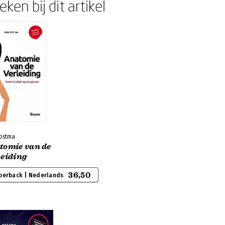
ken bij dit artikel
Postma
tomie van de
leiding
36,50
perback | Nederlands