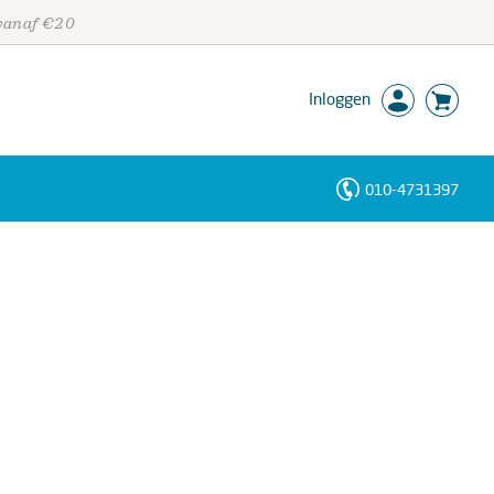
 vanaf €20
Inloggen
010-4731397
Personen
Trefwoorden