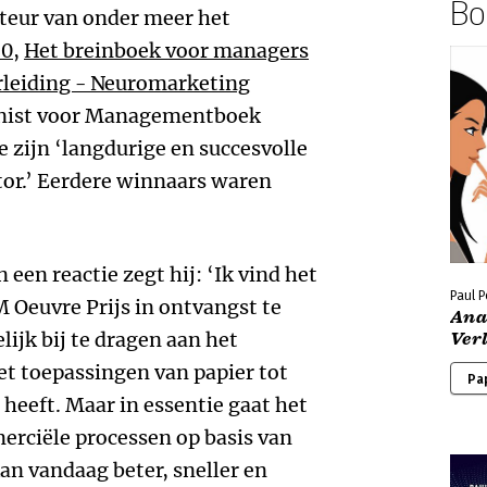
Boe
uteur van onder meer het
.0
,
Het breinboek voor managers
rleiding - Neuromarketing
nist voor Managementboek
zijn ‘langdurige en succesvolle
ctor.’ Eerdere winnaars waren
 een reactie zegt hij: ‘Ik vind het
Paul 
 Oeuvre Prijs in ontvangst te
Ana
jk bij te dragen aan het
Ver
t toepassingen van papier tot
Pa
heeft. Maar in essentie gaat het
erciële processen op basis van
kan vandaag beter, sneller en