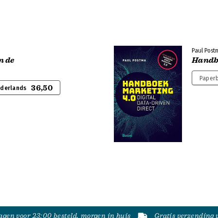
Paul Post
n de
Handb
Paperb
36,50
ederlands
gen voor 23:00 besteld, morgen in huis
Gratis verzending