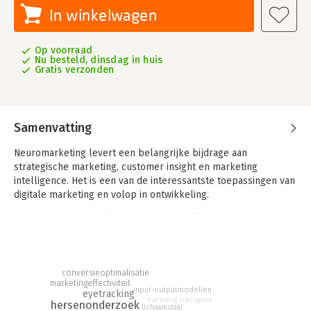
In winkelwagen
Op voorraad
Nu besteld, dinsdag in huis
Gratis verzonden
Samenvatting
Neuromarketing levert een belangrijke bijdrage aan
strategische marketing, customer insight en marketing
intelligence. Het is een van de interessantste toepassingen van
digitale marketing en volop in ontwikkeling.
Anatomie van de verleiding biedt een volledig overzicht van de
drie neuromarketingmethoden en hun toepassingen. In deel 1
van het boek staat de theorie centraal, ondersteund met
talrijke voorbeelden. Deel 2 bestaat uit praktijkcases over de
drie neuromarketingmethoden. In deze vierde herziene druk
conversieoptimalisatie
marketingeffectiviteit
zijn actuele praktijkcases toegevoegd.
input-outputmodellen
eyetracking
marketing intelligence
hersenonderzoek
lichaamstaal