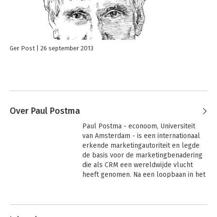
Ger Post
26 september 2013
Over Paul Postma
Paul Postma - econoom, Universiteit 
van Amsterdam - is een internationaal 
erkende marketingautoriteit en legde 
de basis voor de marketingbenadering 
die als CRM een wereldwijde vlucht 
heeft genomen. Na een loopbaan in het 
bedrijfsleven bouwde hij als partner 
van Ernst & Young een internationale 
Andere boeken door Paul Postma
CRM praktijk op. Veelgevraagd spreker 
in binnen- en buitenland, en auteur 