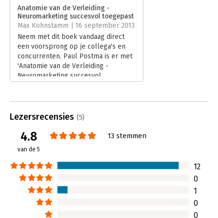
Verschijningsdatum:
1-9-2021
Anatomie van de Verleiding -
Neuromarketing succesvol toegepast
Hoofdrubriek:
Marketing
Max Kohnstamm | 16 september 2013
Neem met dit boek vandaag direct
een voorsprong op je collega's en
concurrenten. Paul Postma is er met
'Anatomie van de Verleiding -
Neuromarketing succesvol
toegepast' in geslaagd een
uitstekend boek te schrijven.
Lees verder
Lezersrecensies
(5)
4.8
13 stemmen
van de 5
12
0
1
0
0