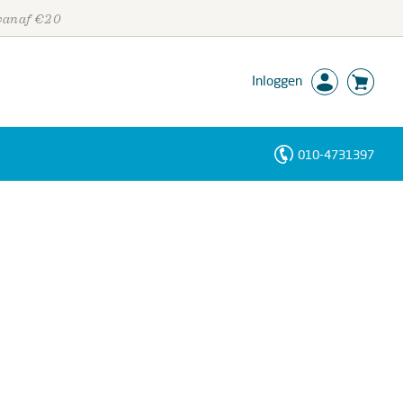
 vanaf €20
Inloggen
010-4731397
Personen
Trefwoorden