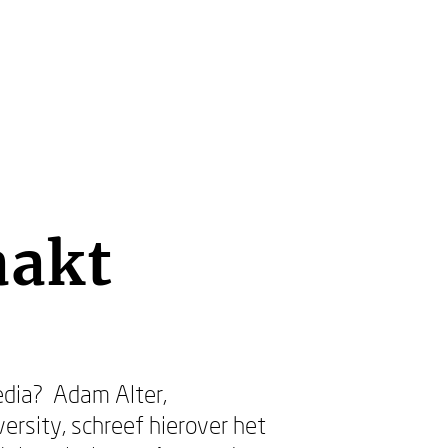
aakt
edia? Adam Alter,
rsity, schreef hierover het