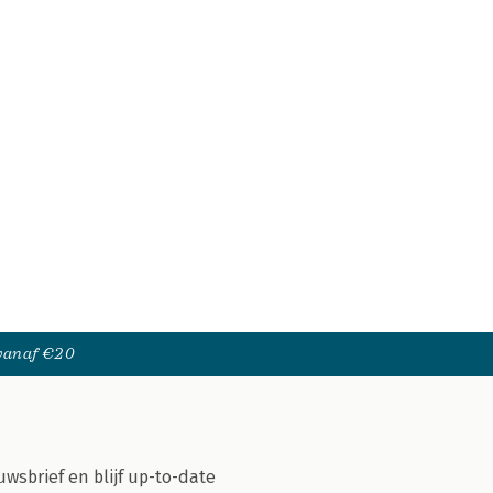
 vanaf €20
uwsbrief en blijf up-to-date