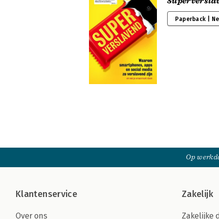
Superversla
Paperback | N
Op werkda
Klantenservice
Zakelijk
Over ons
Zakelijke 