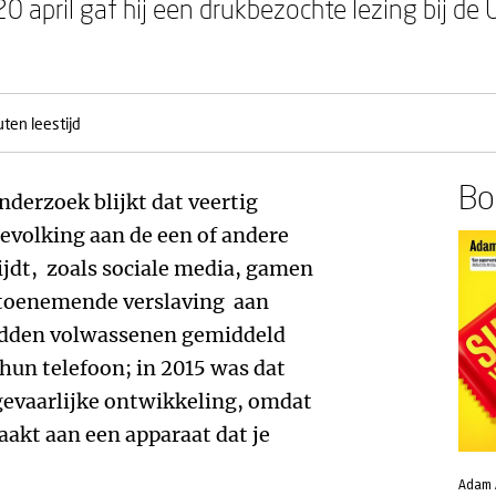
 20 april gaf hij een drukbezochte lezing bij d
ten leestijd
Boe
onderzoek blijkt dat veertig
evolking aan de een of andere
ijdt, zoals sociale media, gamen
 toenemende verslaving aan
edden volwassenen gemiddeld
hun telefoon; in 2015 was dat
gevaarlijke ontwikkeling, omdat
raakt aan een apparaat dat je
Adam 