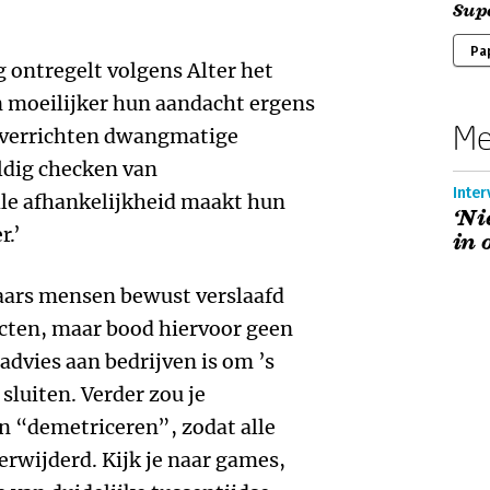
Sup
Pa
g ontregelt volgens Alter het
 moeilijker hun aandacht ergens
Me
n verrichten dwangmatige
ldig checken van
Inter
ale afhankelijkheid maakt hun
‘Ni
r.’
in 
aars mensen bewust verslaafd
cten, maar bood hiervoor geen
advies aan bedrijven is om ’s
sluiten. Verder zou je
 “demetriceren”, zodat alle
erwijderd. Kijk je naar games,