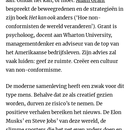
aan. Omdat het kan, of moet.
Adam Grant
bespreekt de beweegredenen en de strategieën in
zijn boek
Het kan ook
anders (‘Hoe non-
conformisten de wereld veranderen’). Grant is
psycholoog, docent aan Wharton University,
managementdenker en adviseur van de top van
het Amerikaanse bedrijfsleven. Zijn advies zal
vaak luiden: geef ze ruimte. Creëer een cultuur
van non-conformisme.
De moderne samenleving heeft een zwak voor dit
type mens. Behalve dat ze als creatief gezien
worden, durven ze risico’s te nemen. De
positieve verhalen bereiken het nieuws. De Elon
Musks’ en Steve Jobs’ van deze wereld, de
slimme sporters die het net even anders doen en