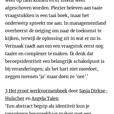
weer op tafel komen en er steeds weer
afgeschoven worden. Plezier beleven aan taaie
vraagstukken is een taai boek, maar het
onderwerp spreekt me aan. In managementland
overheerst de neiging om naar de toekomst te
kijken, terwijl de oplossing zit in wat er nu is.
Vermaak raadt aan om een vraagstuk eerst nog
taaier en complexer te maken. Ik denk dat
beroepsidentiteit een belangrijk schakelpunt is
bij veranderingen; als het hart niet meedoet,
zeggen mensen ‘ja’ maar doen ze ‘nee’.’
3
Het groot werkvormenboek
door
Sasja Dirkse-
Hulscher
en
Angela Talen
‘Een abstract begrip als identiteit kun je
vervolgens bespreekbaar maken met een