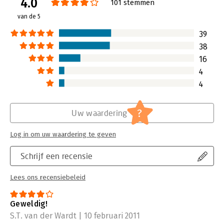
4.0
trainers en docenten die hun overlegsituaties actiever willen
101 stemmen
maken en tegemoet willen komen aan de verschillende
van de 5
wensen en voorkeuren van hun deelnemers.
39
38
16
4
4
?
Uw waardering
Log in om uw waardering te geven
Schrijf een recensie
Lees ons recensiebeleid
Geweldig!
S.T. van der Wardt | 10 februari 2011