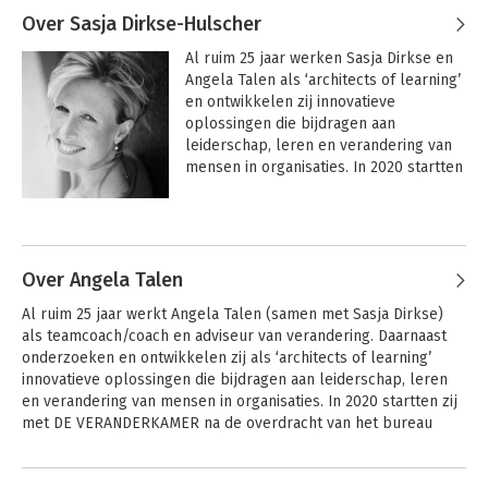
Over Sasja Dirkse-Hulscher
Al ruim 25 jaar werken Sasja Dirkse en 
Angela Talen als ‘architects of learning’ 
en ontwikkelen zij innovatieve 
oplossingen die bijdragen aan 
leiderschap, leren en verandering van 
mensen in organisaties. In 2020 startten 
zij met DE VERANDERK AMER na de 
overdracht van het bureau 2KNOWHOW, 
Andere boeken door Sasja Dirkse-
dat zij 20 jaar daarvoor oprichtten.

Hulscher
Met DE VERANDERKAMER combineren 
Over Angela Talen
zij de beste coachmethodieken met 
Al ruim 25 jaar werkt Angela Talen (samen met Sasja Dirkse) 
Virtual Reality. Hun missie? Het 
als teamcoach/coach en adviseur van verandering. Daarnaast 
verbeteren van de mentale gezondheid 
onderzoeken en ontwikkelen zij als ‘architects of learning’ 
en kansengelijkheid van jongeren en 
innovatieve oplossingen die bijdragen aan leiderschap, leren 
anderen die behoefte hebben aan 
en verandering van mensen in organisaties. In 2020 startten zij 
perspectief.
met DE VERANDERKAMER na de overdracht van het bureau 
2KNOWHOW, dat zij 20 jaar daarvoor oprichtten. 
