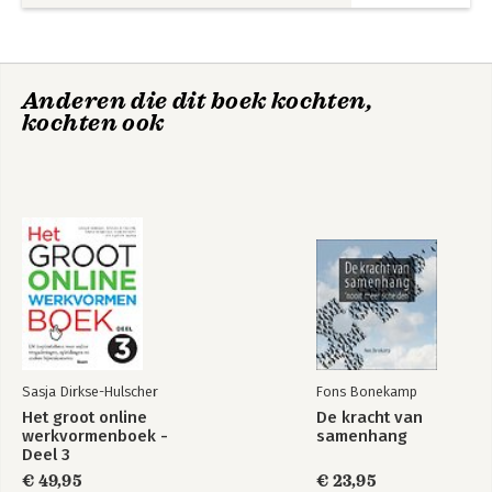
Handreiking bij het kiezen van werkvormen 283
IV: Voorbereid?
Bekijk alle boeken
Tips voor de voorbereiding op een bijeenkomst 289
Anderen die dit boek kochten,
V: Aan de slag!
kochten ook
Tips voor het werken met werkvormen 293
Het Groot
Het groot online
Werkvormenboek
werkvormenboek -
Literatuur 297
voor de Zorg
Deel 3
Register 299
Bekijk alle boeken
Sasja Dirkse-Hulscher
Fons Bonekamp
Het groot online
De kracht van
werkvormenboek -
samenhang
Deel 3
€ 49,95
€ 23,95