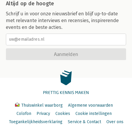
7.1 Brainstormen
Altijd op de hoogte
7.2 Olifantenpaadjes
7.3 Stimulerende beperking
Schrijf u in voor onze nieuwsbrief en blijf up-to-date
7.4 Kantoorsafari
met relevante interviews en recensies, inspirerende
Praktijkverhaal Bas Drijfhout
events en de beste acties.
7.5 Vriendenboekje
Praktijkverhaal Ruben Cales en Pim Meijer
7.6 Online en offline energizers
7.7 Benen-op-tafel-sessie
Aanmelden
7.8 Lunchpresentaties
7.9 Studiereis
7.10 Teamdagen
7.11 Waanzin
HOOFDSTUK 8. IMPROVISEREN
DE ADVISEUR ALS BELANGRIJKSTE INTERVENTIE-INSTRUMENT
PRETTIG KENNIS MAKEN
8.1 Smalltalk
Praktijkverhaal Marc van Leeuwen
Thuiswinkel waarborg
Algemene voorwaarden
8.2 Contracteren
8.3 Vertragen of stilleggen
Colofon
Privacy
Cookies
Cookie instellingen
8.4 Interventies overdragen
Toegankelijkheidsverklaring
Service & Contact
Over ons
8.5 Wendingen