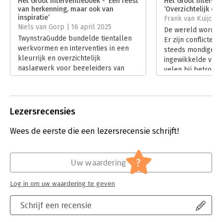
Het Groot Interventieboek - ‘Een feest
Het Groot Interve
van herkenning, maar ook van
‘Overzichtelijk en 
Hoofdrubriek:
Verandermanagement
inspiratie’
Frank van Kuijck 
Niels van Gorp | 16 april 2025
De wereld wordt 
TwynstraGudde bundelde tientallen
Er zijn conflicten
werkvormen en interventies in een
steeds mondiger. E
kleurrijk en overzichtelijk
ingewikkelde vra
naslagwerk voor begeleiders van
velen bij betrokke
organisatieverandering. Van
bijvoorbeeld aan
klassiekers tot eigen ontwikkelde
uitstoot, etc. Deze
methodes: ‘Het Groot
dilemma’s vragen 
Interventieboek’ biedt inspiratie en
ons allen.
Lezersrecensies
structuur. In deze recensie deelt
Lees verder
Niels van Gorp zijn bevindingen.
Wees de eerste die een lezersrecensie schrijft!
Lees verder
?
Uw waardering
Log in om uw waardering te geven
Schrijf een recensie