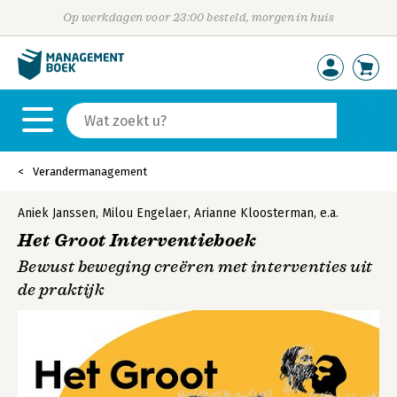
Op werkdagen voor 23:00 besteld, morgen in huis
Verandermanagement
Aniek Janssen
,
Milou Engelaer
,
Arianne Kloosterman
,
e.a.
Het Groot Interventieboek
Bewust beweging creëren met interventies uit
de praktijk