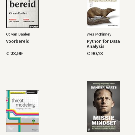
2.6 Participatietraject
Praktijkverhaal Niels Vrije
2.7 Hotseat
2.8 Cultuurkwadrant
2.9 Open Space
2.10 Sociogram
Ot van Daalen
Wes McKinney
2.11 Vissenkom dialoog
Voorbereid
Python for Data
Praktijkverhaal Britta Gielen en Pascalle Albers
Analysis
2.12 Culture Game
€ 23,99
€ 90,73
2.13 Pijlen gooien
2.14 Systeemkaart
2.15 Learning History
2.16 Socratische dialoog
2.17 Causaal diagram
Praktijkverhaal Dorine Wesel
HOOFDSTUK 3. LEREN
BEVORDEREN, REALISEREN EN BESTENDIGEN VAN EEN
LEERPROCES
3.1 Waarderend onderzoek
3.2 Storytelling en storylistening
3.3 World Café
3.4 Kenniscarrousel