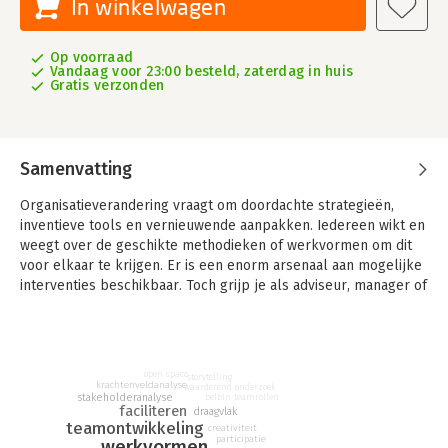
In winkelwagen
Op voorraad
Vandaag voor 23:00 besteld, zaterdag in huis
Gratis verzonden
Samenvatting
Organisatieverandering vraagt om doordachte strategieën,
inventieve tools en vernieuwende aanpakken. Iedereen wikt en
weegt over de geschikte methodieken of werkvormen om dit
voor elkaar te krijgen. Er is een enorm arsenaal aan mogelijke
interventies beschikbaar. Toch grijp je als adviseur, manager of
projectleider vaak terug op een paar bekende interventies. En
dat is een gemiste kans!
In Het Groot Interventieboek vind je 99
open space
interventiemogelijkheden, geordend naar doel,
storytelling
krachtenveldanalyse
waarderend onderzoek
onderstroom/bovenstroom, werkingsprincipe en niveau van
stakeholderanalyse
belbin teamrollen
faciliteren
draagvlak
interveniëren. Hiermee kun je beweging creëren of
teamontwikkeling
creativiteit
verandering realiseren binnen jouw organisatie, afdeling of
participatie
werkvormen