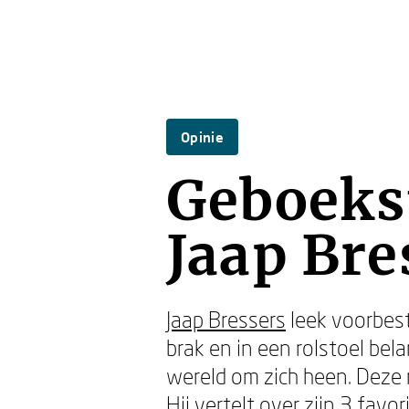
Opinie
Geboekst
Jaap Bre
Jaap Bressers
leek voorbest
brak en in een rolstoel bel
wereld om zich heen. Deze n
Hij vertelt over zijn 3 favo