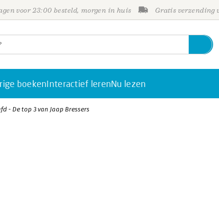
gen voor 23:00 besteld, morgen in huis
Gratis verzending
rige boeken
Interactief leren
Nu lezen
d - De top 3 van Jaap Bressers