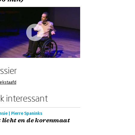
ssier
ekstaafd
k interessant
sie | Pierre Spaninks
 licht en de korenmaat