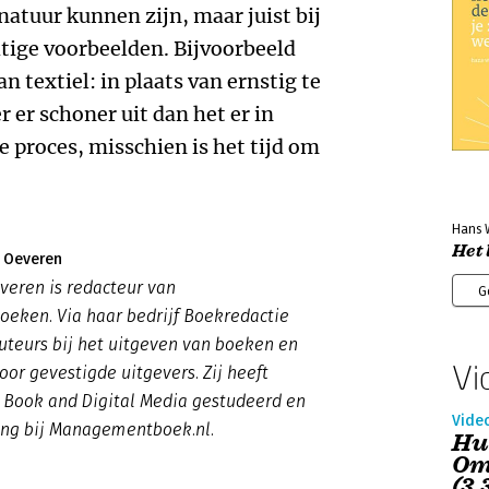
natuur kunnen zijn, maar juist bij
tige voorbeelden. Bijvoorbeeld
n textiel: in plaats van ernstig te
 er schoner uit dan het er in
e proces, misschien is het tijd om
Hans 
Het 
n Oeveren
veren is redacteur van
G
ken. Via haar bedrijf Boekredactie
auteurs bij het uitgeven van boeken en
Vi
oor gevestigde uitgevers. Zij heeft
 Book and Digital Media gestudeerd en
Vide
ang bij Managementboek.nl.
Hu
Om
(3.