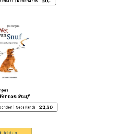
20,-
perback | Nederlands
rgers
Wet van Snuf
22,50
bonden | Nederlands