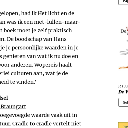
Pa
gelopen, had ik Het licht en de
an was ik een niet-lullen-maar-
 boek moet je zelf praktisch
en. De boodschap van Hans
 je je persoonlijke waarden in je
s genieten van wat ik nu doe en
 voor anderen. Wopereis haalt
rlei culturen aan, wat je de
eid te vinden.'
Jos Bu
De 
dsel
Ge
 Braungart
toegevoegde waarde vaak uit in
uur. Cradle to cradle vertelt niet