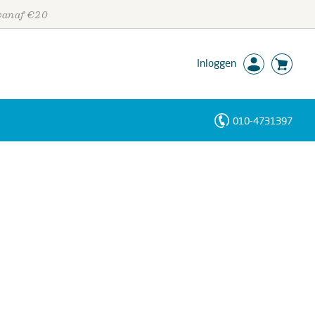
 vanaf €20
Inloggen
010-4731397
Personen
Trefwoorden