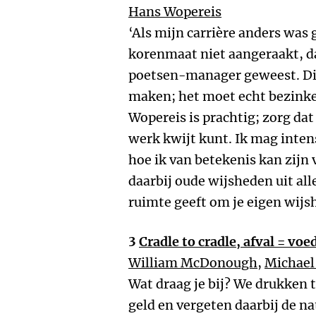
Hans Wopereis
‘Als mijn carrière anders was 
korenmaat niet aangeraakt, d
poetsen-manager geweest. Dit
maken; het moet echt bezink
Wopereis is prachtig; zorg dat
werk kwijt kunt. Ik mag inten
hoe ik van betekenis kan zijn
daarbij oude wijsheden uit alle
ruimte geeft om je eigen wijsh
3
Cradle to cradle, afval = voe
William McDonough
,
Michael
Wat draag je bij? We drukken 
geld en vergeten daarbij de nat