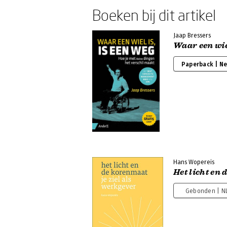
Boeken bij dit artikel
Jaap Bressers
Waar een wiel
Paperback | N
Hans Wopereis
Het licht en
Gebonden | N