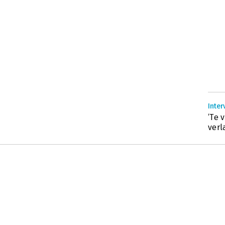
Inter
‘Te 
verl