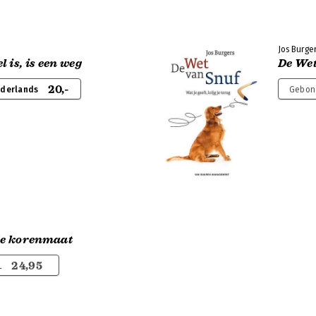
Jos Burge
 is, is een weg
De Wet
20,-
ederlands
Gebon
 de korenmaat
24,95
L