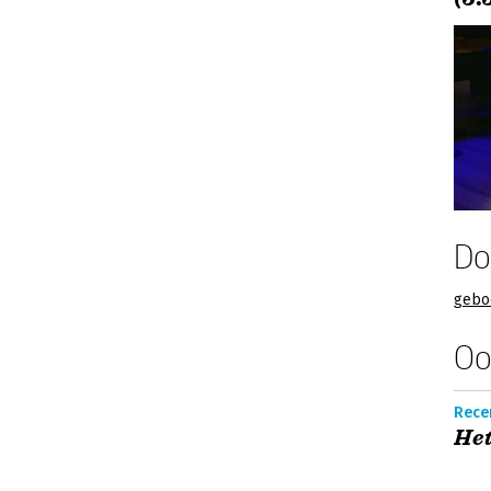
Do
gebo
Oo
Recen
Het