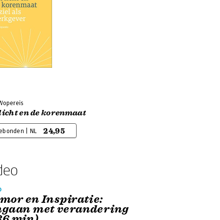
Wopereis
licht en de korenmaat
24,95
ebonden | NL
deo
o
mor en Inspiratie:
gaan met verandering
36 min)