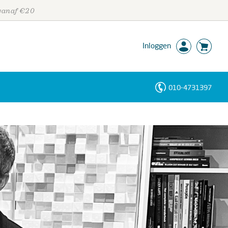
 vanaf €20
Inloggen
010-4731397
Personen
Trefwoorden