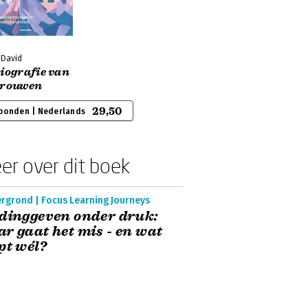
 David
iografie van
trouwen
29,50
bonden | Nederlands
er over dit boek
ergrond | Focus Learning Journeys
dinggeven onder druk:
r gaat het mis - en wat
pt wél?