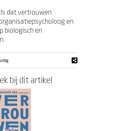
als dat vertrouwen
t organisatiepsycholoog en
p biologisch en
en.
uttig
k bij dit artikel