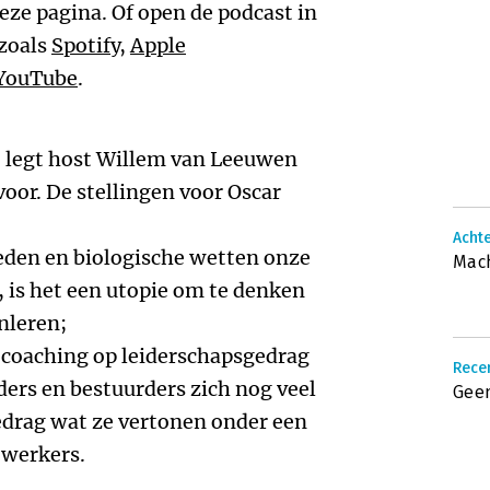
deze pagina. Of open de podcast in
 zoals
Spotify
,
Apple
YouTube
.
t legt host Willem van Leeuwen
voor. De stellingen voor Oscar
Acht
leden en biologische wetten onze
Mach
 is het een utopie om te denken
nleren;
 coaching op leiderschapsgedrag
Recen
iders en bestuurders zich nog veel
Gee
gedrag wat ze vertonen onder een
ewerkers.