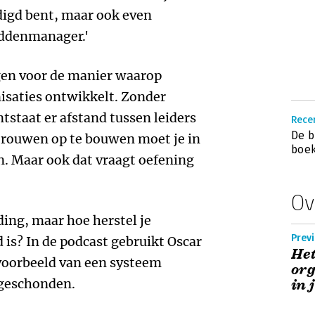
igd bent, maar ook even
iddenmanager.'
gen voor de manier waarop
isaties ontwikkelt. Zonder
staat er afstand tussen leiders
Recen
De b
trouwen op te bouwen moet je in
boek
jn. Maar ook dat vraagt oefening
Ov
ing, maar hoe herstel je
Previ
 is? In de podcast gebruikt Oscar
He
 voorbeeld van een systeem
org
 geschonden.
in 