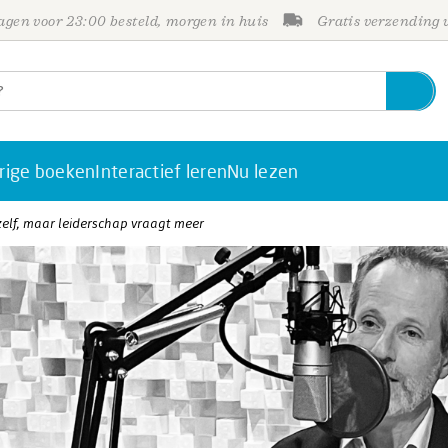
gen voor 23:00 besteld, morgen in huis
Gratis verzending
rige boeken
Interactief leren
Nu lezen
zelf, maar leiderschap vraagt meer