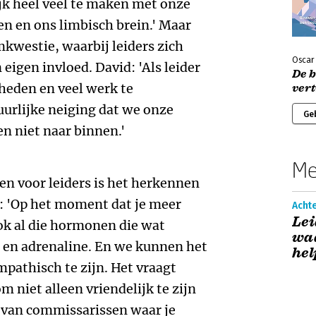
ijk heel veel te maken met onze
 en ons limbisch brein.' Maar
kwestie, waarbij leiders zich
Oscar
 eigen invloed. David: 'Als leider
De b
heden en veel werk te
ver
uurlijke neiging dat we onze
Ge
n niet naar binnen.'
Me
en voor leiders is het herkennen
d: 'Op het moment dat je meer
Acht
Lei
k al die hormonen die wat
waa
on en adrenaline. En we kunnen het
hel
pathisch te zijn. Het vraagt
m niet alleen vriendelijk te zijn
d van commissarissen waar je