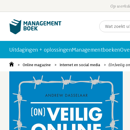
Op werkda
Uitdagingen + oplossingen
Managementboeken
Ove
Online magazine
Internet en social media
(On)veilig o