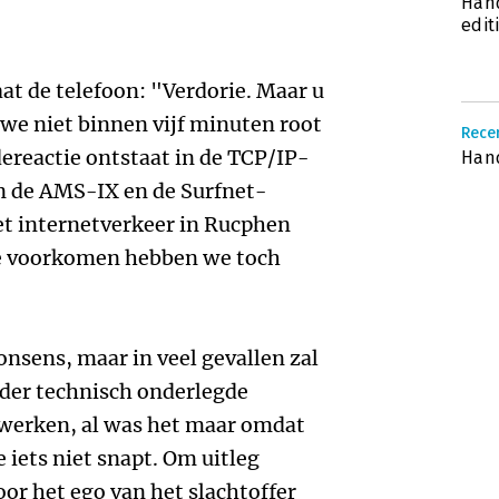
Hand
edit
gaat de telefoon: "Verdorie. Maar u
 we niet binnen vijf minuten root
Recen
adereactie ontstaat in de TCP/IP-
Han
an de AMS-IX en de Surfnet-
et internetverkeer in Rucphen
te voorkomen hebben we toch
nonsens, maar in veel gevallen zal
der technisch onderlegde
werken, al was het maar omdat
 iets niet snapt. Om uitleg
or het ego van het slachtoffer