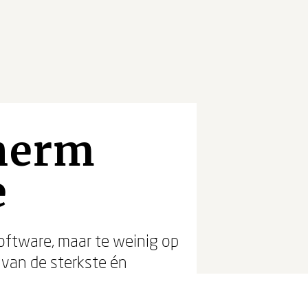
cherm
e
software, maar te weinig op
' van de sterkste én