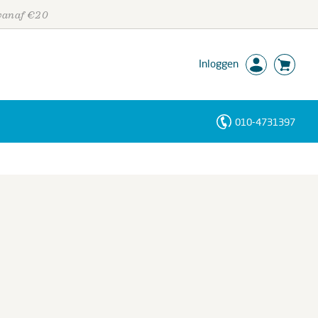
 vanaf €20
Inloggen
010-4731397
Personen
Trefwoorden