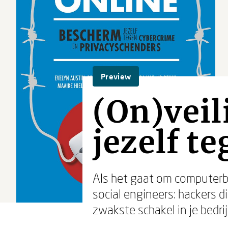
Preview
(On)veil
jezelf t
Als het gaat om computerbe
social engineers: hackers di
zwakste schakel in je bedri