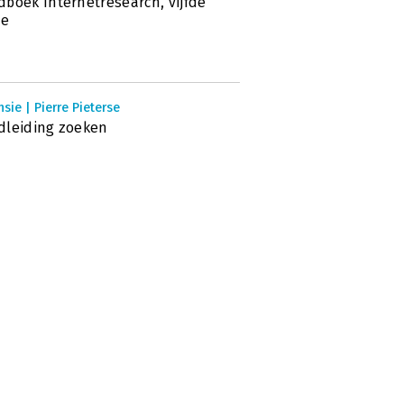
boek Internetresearch, vijfde
ie
sie | Pierre Pieterse
dleiding zoeken