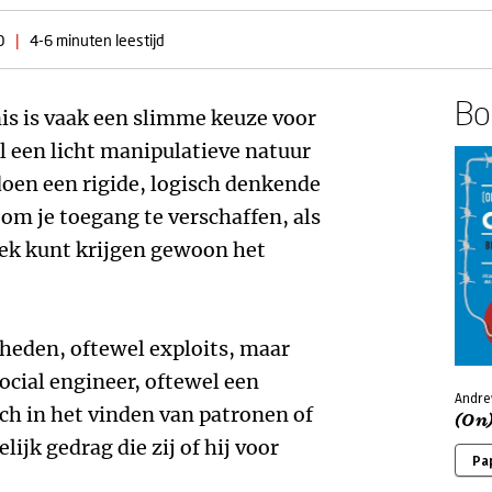
0
|
4-6 minuten leestijd
Boe
s is vaak een slimme keuze voor
l een licht manipulatieve natuur
oen een rigide, logisch denkende
om je toegang te verschaffen, als
gek kunt krijgen gewoon het
eden, oftewel exploits, maar
cial engineer, oftewel een
Andre
zich in het vinden van patronen of
(On)
ijk gedrag die zij of hij voor
Pa