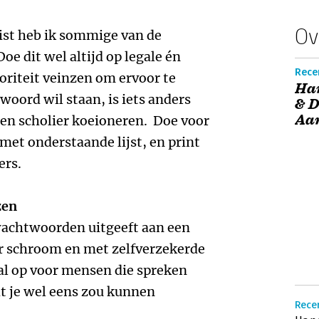
Ov
list heb ik sommige van de
oe dit wel altijd op legale én
Recen
oriteit veinzen om ervoor te
Ha
 woord wil staan, is iets anders
& D
Aa
een scholier koeioneren. Doe voor
 met onderstaande lijst, en print
ers.
zen
e wachtwoorden uitgeeft aan een
r schroom en met zelfverzekerde
al op voor mensen die spreken
at je wel eens zou kunnen
Recen