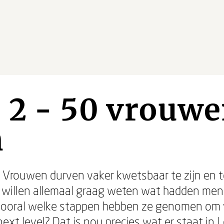
2 - 50 vrouwe
n
. Vrouwen durven vaker kwetsbaar te zijn en t
j willen allemaal graag weten wat hadden me
vooral welke stappen hebben ze genomen om v
ext level? Dat is nou precies wat er staat in L