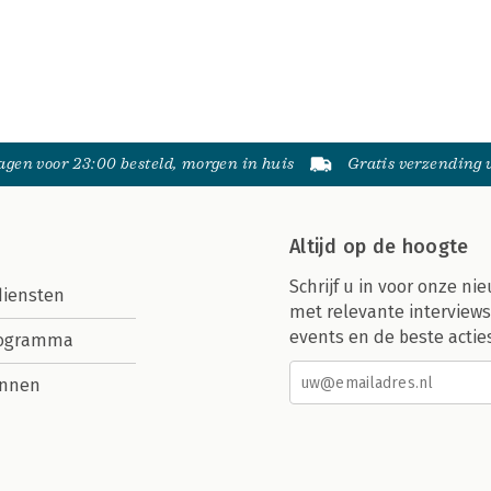
gen voor 23:00 besteld, morgen in huis
Gratis verzending
Altijd op de hoogte
Schrijf u in voor onze nie
diensten
met relevante interviews
events en de beste actie
rogramma
nnen