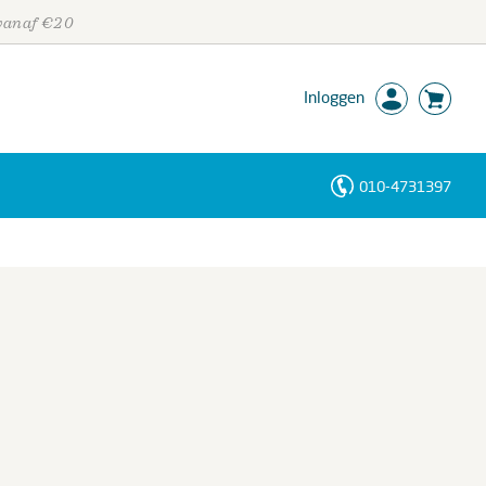
 vanaf €20
Inloggen
010-4731397
Personen
Trefwoorden