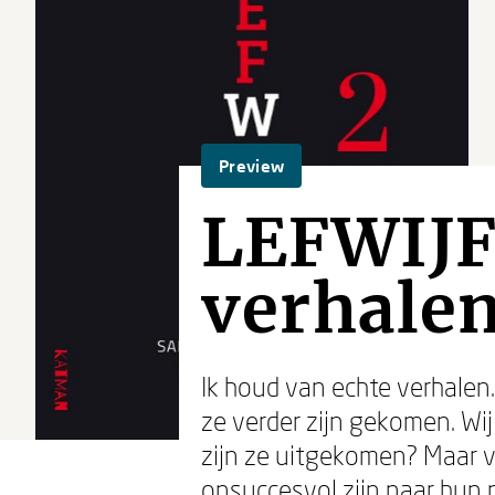
Preview
LEFWIJF 
verhale
Ik houd van echte verhalen
ze verder zijn gekomen. Wi
zijn ze uitgekomen? Maar 
onsuccesvol zijn naar hun n