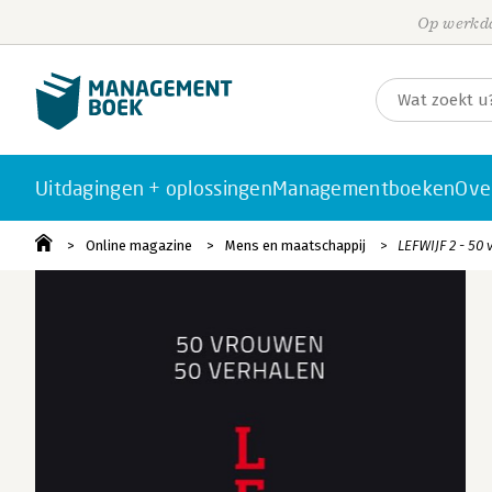
Op werkda
Uitdagingen + oplossingen
Managementboeken
Ove
Online magazine
Mens en maatschappij
LEFWIJF 2 - 50