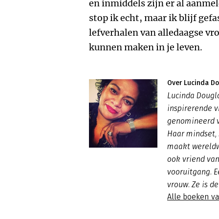
en inmiddels zijn er al aanme
stop ik echt, maar ik blijf gef
lefverhalen van alledaagse vr
kunnen maken in je leven.
Over Lucinda Do
Lucinda Dougla
inspirerende v
genomineerd v
Haar mindset, 
maakt wereldwij
ook vriend va
vooruitgang. E
vrouw. Ze is de
Alle boeken v