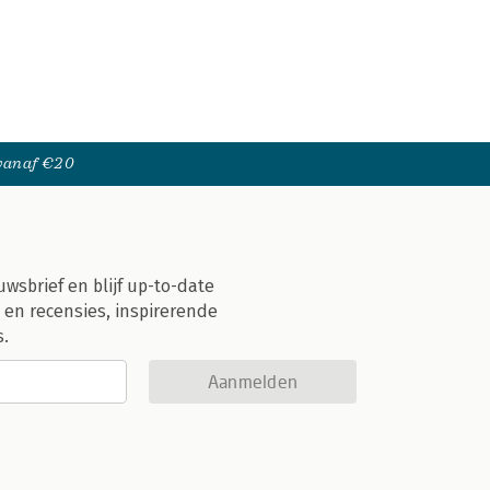
 vanaf €20
uwsbrief en blijf up-to-date
 en recensies, inspirerende
s.
Aanmelden