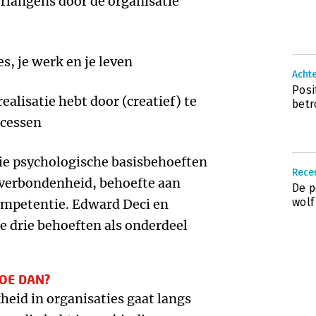
erlangens door de organisatie
es, je werk en je leven
Achte
Posi
ealisatie hebt door (creatief) te
bet
ocessen
drie psychologische basisbehoeften
Recen
 verbondenheid, behoefte aan
De p
wolf
ompetentie. Edward Deci en
 drie behoeften als onderdeel
HOE DAN?
eid in organisaties gaat langs