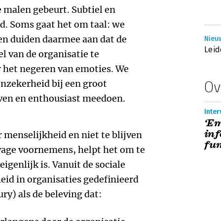
 malen gebeurt. Subtiel en
eld. Soms gaat het om taal: we
en duiden daarmee aan dat de
Nieu
Leid
l van de organisatie te
r het negeren van emoties. We
zekerheid bij een groot
Ov
iven en enthousiast meedoen.
Inter
‘Em
inf
menselijkheid en niet te blijven
fun
 vage voornemens, helpt het om te
genlijk is. Vanuit de sociale
id in organisaties gedefinieerd
ry) als de beleving dat: