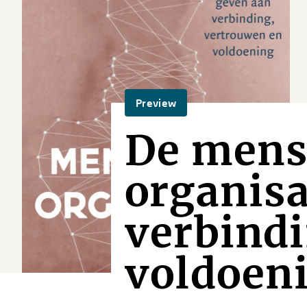
Preview
De mens
organis
verbindi
voldoen