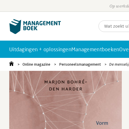
Op werkda
Uitdagingen + oplossingen
Managementboeken
Ove
Online magazine
Personeelsmanagement
De menselij