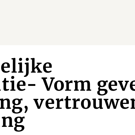
elijke
atie- Vorm gev
ng, vertrouwe
ing