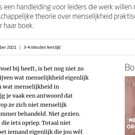
s een handleiding voor leiders die werk wille
happelijke theorie over menselijkheid prakti
r haar boek.
ber 2021
|
3-4 minuten leestijd
Boe
oel bij heeft, is het nog niet zo
jven wat menselijkheid eigenlijk
n wat menselijkheid in
ijg je vaak een antwoord dat
p ze zich niet menselijk
ummer behandeld. Niet gezien.
ie iets opriep. Totaal niet
t iemand eigenlijk die jou wél