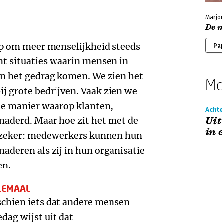
Marjo
De m
oep om meer menselijkheid steeds
Pa
nt situaties waarin mensen in
in het gedrag komen. We zien het
Me
bij grote bedrijven. Vaak zien we
de manier waarop klanten,
Acht
naderd. Maar hoe zit het met de
Uit
in 
is zeker: medewerkers kunnen hun
aderen als zij in hun organisatie
en.
LEMAAL
schien iets dat andere mensen
edag wijst uit dat