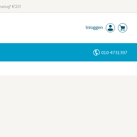
 vanaf €20
Inloggen
010-4731397
Personen
Trefwoorden