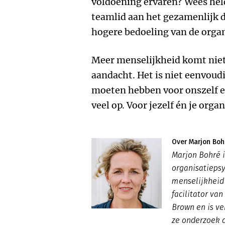
voldoening ervaren? Wees held
teamlid aan het gezamenlijk d
hogere bedoeling van de organ
Meer menselijkheid komt niet 
aandacht. Het is niet eenvou
moeten hebben voor onszelf en
veel op. Voor jezelf én je organ
Over Marjon Boh
Marjon Bohré i
organisatieps
menselijkheid 
facilitator va
Brown en is ve
ze onderzoek 