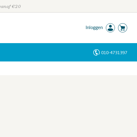
 vanaf €20
Inloggen
010-4731397
Personen
Trefwoorden