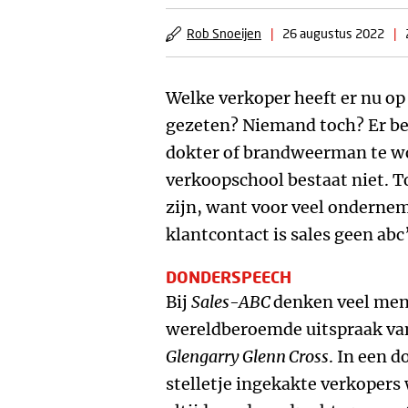
Rob Snoeijen
|
26 augustus 2022
|
Welke verkoper heeft er nu o
gezeten? Niemand toch? Er be
dokter of brandweerman te w
verkoopschool bestaat niet. 
zijn, want voor veel onderne
klantcontact is sales geen abc’
DONDERSPEECH
Bij
Sales-ABC
denken veel me
wereldberoemde uitspraak van
Glengarry Glenn Cross
. In een 
stelletje ingekakte verkopers