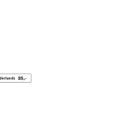
35,-
derlands