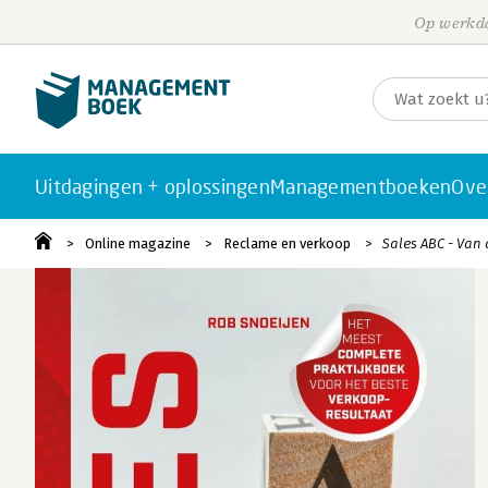
Op werkda
Uitdagingen + oplossingen
Managementboeken
Ove
Online magazine
Reclame en verkoop
Sales ABC - Van 