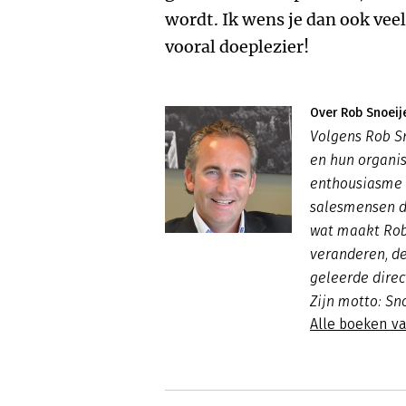
wordt. Ik wens je dan ook veel 
vooral doeplezier!
Over Rob Snoeij
Volgens Rob S
en hun organis
enthousiasme i
salesmensen d
wat maakt Rob
veranderen, d
geleerde direct
Zijn motto: Sn
Alle boeken v