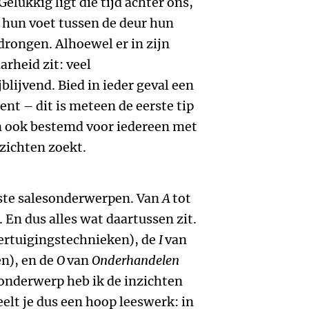
elukkig ligt die tijd achter ons,
 hun voet tussen de deur hun
rongen. Alhoewel er in zijn
rheid zit: veel
blijvend. Bied in ieder geval een
nt – dit is meteen de eerste tip
an ook bestemd voor iedereen met
nzichten zoekt.
tste salesonderwerpen. Van
A
tot
. En dus alles wat daartussen zit.
ertuigingstechnieken), de
I
van
n), en de
O
van
Onderhandelen
onderwerp heb ik de inzichten
elt je dus een hoop leeswerk: in