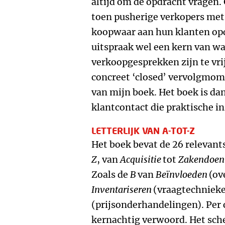
altijd om de opdracht vragen. G
toen pusherige verkopers met
koopwaar aan hun klanten opd
uitspraak wel een kern van waa
verkoopgesprekken zijn te vrij
concreet ‘closed’ vervolgmome
van mijn boek. Het boek is d
klantcontact die praktische i
LETTERLIJK VAN A-TOT-Z
Het boek bevat de 26 relevan
Z
, van
Acquisitie
tot
Zakendoen
Zoals de
B
van
Beïnvloeden
(ov
Inventariseren
(vraagtechnieke
(prijsonderhandelingen). Per 
kernachtig verwoord. Het sche