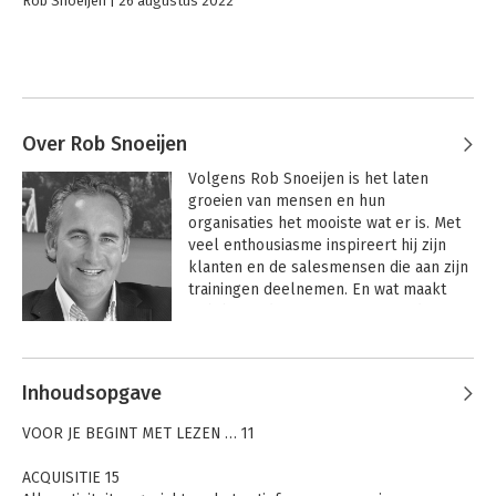
Rob Snoeijen
26 augustus 2022
Over Rob Snoeijen
Volgens Rob Snoeijen is het laten 
groeien van mensen en hun 
organisaties het mooiste wat er is. Met 
veel enthousiasme inspireert hij zijn 
klanten en de salesmensen die aan zijn 
trainingen deelnemen. En wat maakt 
Rob bijzonder? Hij motiveert anderen 
om te veranderen, de handen uit de 
mouwen te steken en het geleerde 
direct toe te passen. Met succes als 
Inhoudsopgave
resultaat. Zijn motto: Snoeijen doet 
Groeien.

VOOR JE BEGINT MET LEZEN … 11
 Rob Snoeijen (1963) is een 
ACQUISITIE 15
salesprofessional pur sang. Hij is 