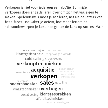
Verkopen is niet voor iedereen een abc’tje. Sommige
verkopers doen er zelfs jaren over om zich het vak eigen te
maken. Spelenderwijs moet je het leren, net als de letters van
het alfabet. Hoe vaker je oefent, hoe meer letters en
salesonderwerpen je kent, hoe groter de kans op succes. Maar
je moet wel die juiste volgorde weten. Dit boek helpt jou met
de basis. Je versnelt je leerproces, waardoor je geen kostbare
tijd verliest en tot betere resultaten komt.
Dit Sales-ABC is het enige en meest complete interactieve
luistervaardigheid
relatiebeheer
klantgerichtheid
praktijkboek dat alle salesonderwerpen behandelt. Letterlijk
toegevoegde waarde
cold calling
cross-selling
van A tot Z: van Acquisitie tot Zakendoen. En alles wat
verkooptechnieken
daartussen zit. Zoals de B van Beïnvloeden, over
acquisitie
overtuigingstechnieken, de I van Inventariseren met de
doelen stellen
enthousiasme
presenteren
effectiefste vraagtechnieken en de O van Onderhandelen met
verkopen
doelen stellen
enthousiasme
slimme tips om meer resultaat uit prijsonderhandelingen te
sales
salesplan
upselling
halen.
onderhandelen
overtuigen
vraagtechnieken
Dit boek is anders dan andere boeken over sales. Sales-ABC is
klantgesprekken
social selling
een echt doeboek. Het staat vol met commerciële inzichten,
afsluittechnieken
nuttige tips, herkenbare voorbeelden en handige oefeningen,
bezwaren weerleggen
die je aan het denken en vooral aan het werk zetten. De vele