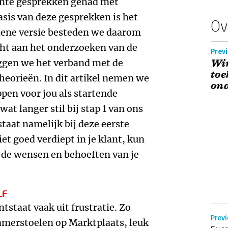
sante gesprekken gehad met
asis van deze gesprekken is het
Ov
ziene versie besteden we daarom
ht aan het onderzoeken van de
eggen we het verband met de
Win
to
heorieën. In dit artikel nemen we
on
ppen voor jou als startende
at langer stil bij stap 1 van ons
staat namelijk bij deze eerste
iet goed verdiept in je klant, kun
p de wensen en behoeften van je
LF
tstaat vaak uit frustratie. Zo
Previ
kamerstoelen op Marktplaats, leuk