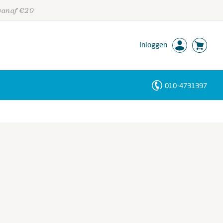
 vanaf €20
Inloggen
010-4731397
Personen
Trefwoorden