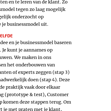
en en te leren van de klant. Zo
smodel tegen zo laag mogelijk
gelijk onderzocht op
e je businessmodel uit.
ZELFDE
 idee en je businessmodel baseren
. Je kunt je aannames op
ouwen. We maken in ons
ssen het onderbouwen van
nten of experts zeggen (stap 3)
aadwerkelijk doen (stap 4). Deze
de praktijk vaak door elkaar
ng (prototype & test), Customer
up komen deze stappen terug. Om
rt je met praten met je klant,