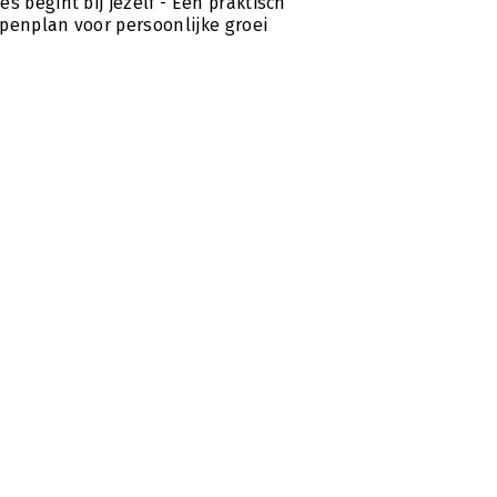
es begint bij jezelf - Een praktisch
penplan voor persoonlijke groei