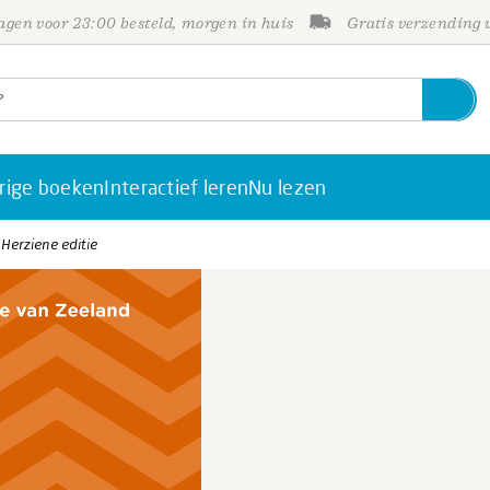
gen voor 23:00 besteld, morgen in huis
Gratis verzending
rige boeken
Interactief leren
Nu lezen
 Herziene editie