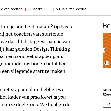
lie van Zeeland
|
22 maart 2023
|
5-6 minuten leestijd
Boe
 kun je snelheid maken? Op basis
bij het coachen van startende
e dat dit de biggest pain is van
ijf jaar geleden Design Thinking
isch en concreet stappenplan.
e genoemde methoden helpt
Van
m een vliegende start te maken.
an het stappenplan, hebben we
Sabine
Van
 het kader van
practice what you
n onze doelgroep. We hebben de
Pa