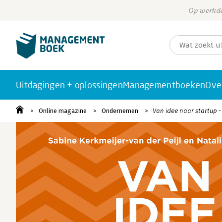
Op werkda
Uitdagingen + oplossingen
Managementboeken
Ove
Online magazine
Ondernemen
Van idee naar startup -