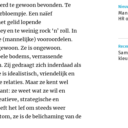
werd te gewoon bevonden. Te
Nieuw
urbloempje. Een naïef
Mana
HR o
het gelid lopende
y en te weinig rock ‘n’ roll. In
e (mannelijke) vooroordelen.
Recen
 gewoon. Ze is ongewoon.
Same
bele bodems, verrassende
kleu
 Zij gedraagt zich inderdaad als
is idealistisch, vriendelijk en
le relaties. Maar ze kent wel
ant: ze weet wat ze wil en
eatieve, strategische en
ft het lef om steeds weer
tom, ze is de belichaming van de