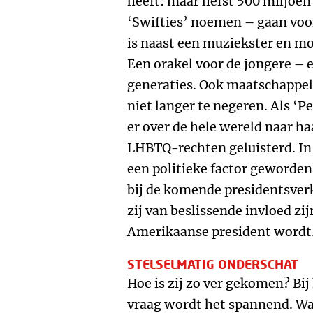
heeft: maar liefst 500 miljoen
‘Swifties’ noemen – gaan voor
is naast een muziekster en m
Een orakel voor de jongere – 
generaties. Ook maatschappelij
niet langer te negeren. Als ‘P
er over de hele wereld naar h
LHBTQ-rechten geluisterd. In 
een politieke factor geworden
bij de komende presidentsver
zij van beslissende invloed zi
Amerikaanse president wordt
STELSELMATIG ONDERSCHAT
Hoe is zij zo ver gekomen? Bi
vraag wordt het spannend. Wan