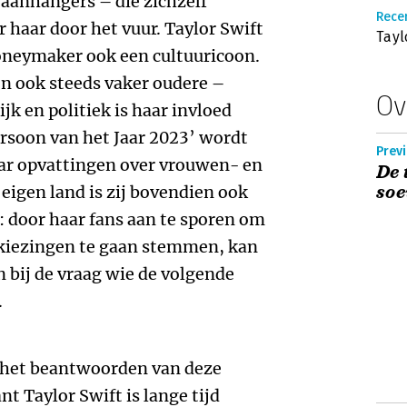
 aanhangers – die zichzelf
Recen
 haar door het vuur. Taylor Swift
Tayl
oneymaker ook een cultuuricoon.
en ook steeds vaker oudere –
Ov
k en politiek is haar invloed
ersoon van het Jaar 2023’ wordt
Previ
aar opvattingen over vrouwen- en
De 
soe
eigen land is zij bovendien ook
: door haar fans aan te sporen om
kiezingen te gaan stemmen, kan
jn bij de vraag wie de volgende
.
j het beantwoorden van deze
t Taylor Swift is lange tijd