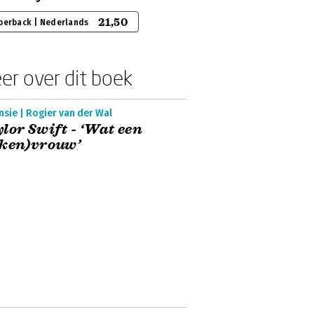
21,50
perback | Nederlands
er over dit boek
sie | Rogier van der Wal
lor Swift - ‘Wat een
aken)vrouw’