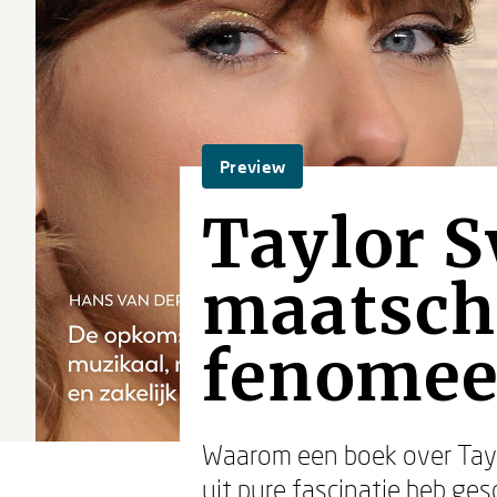
Preview
Taylor S
maatscha
fenome
Waarom een boek over Taylo
uit pure fascinatie heb g