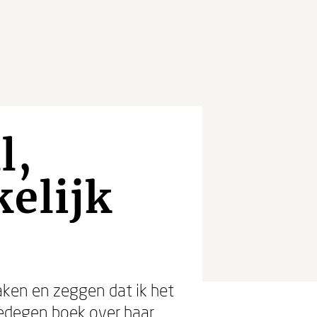
l,
elijk
aken en zeggen dat ik het
gedegen boek over haar