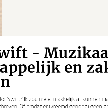
wift - Muzikaa
ppelijk en zak
en
r Swift? Ik zou me er makkelijk af kunnen m
eschreven. Of omdat er (vreemd genoeg) geen 