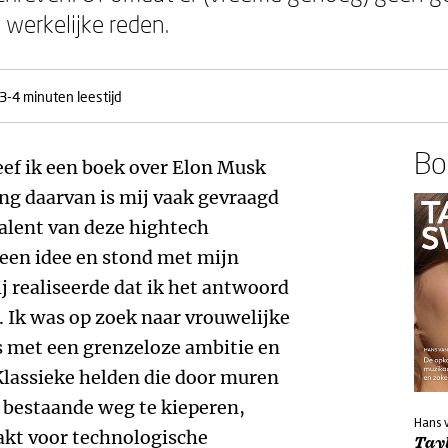
 werkelijke reden.
3-4 minuten leestijd
Boe
eef ik een boek over Elon Musk
ng daarvan is mij vaak gevraagd
valent van deze hightech
een idee en stond met mijn
j realiseerde dat ik het antwoord
. Ik was op zoek naar vrouwelijke
 met een grenzeloze ambitie en
Klassieke helden die door muren
t bestaande weg te kieperen,
Hans 
akt voor technologische
Tay