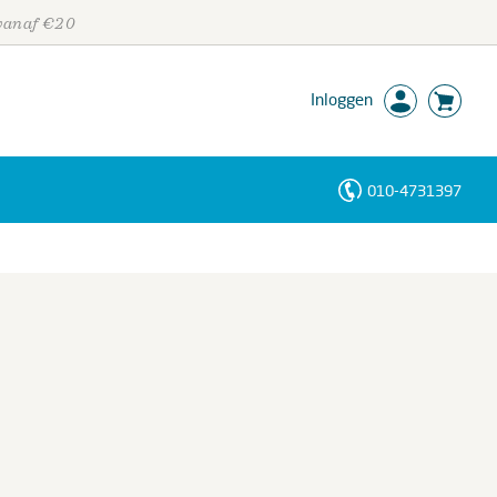
 vanaf €20
Inloggen
010-4731397
Personen
Trefwoorden