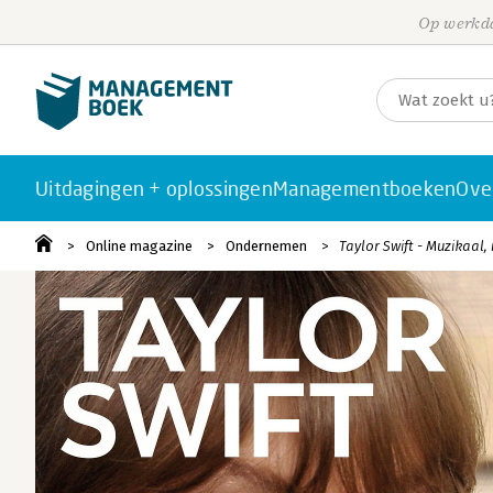
Op werkda
Uitdagingen + oplossingen
Managementboeken
Ove
Online magazine
Ondernemen
Taylor Swift - Muzikaal