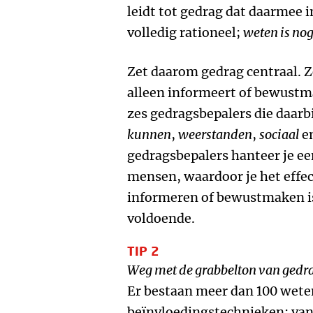
leidt tot gedrag dat daarmee in
volledig rationeel;
weten is no
Zet daarom gedrag centraal. 
alleen informeert of bewustm
zes gedragsbepalers die daarbi
kunnen
,
weerstanden
,
sociaal
e
gedragsbepalers hanteer je ee
mensen, waardoor je het effec
informeren of bewustmaken i
voldoende.
TIP 2
Weg met de grabbelton van gedr
Er bestaan meer dan 100 wet
beïnvloedingstechnieken: van