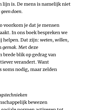
 lijn is. De mens is namelijk niet
g geen doen
.
Zo voorkom je dat je mensen
aakt. In ons boek bespreken we
j helpen. Dat zijn:
weten
,
willen
,
n
gemak
. Met deze
n brede blik op gedrag van
tiever verandert. Want
s soms nodig, maar zelden
agstechnieken
enschappelijk bewezen
 sociale normen activeren tot