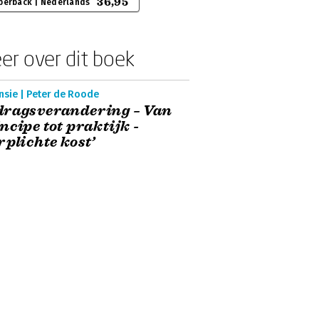
36,95
perback | Nederlands
er over dit boek
nsie | Peter de Roode
dragsverandering – Van
ncipe tot praktijk -
rplichte kost’