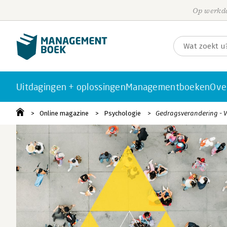
Op werkda
Uitdagingen + oplossingen
Managementboeken
Ove
Online magazine
Psychologie
Gedragsverandering - Va