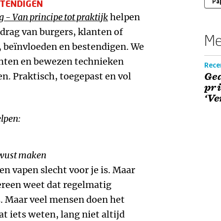
STENDIGEN
Pa
- Van principe tot praktijk
helpen
gedrag van burgers, klanten of
Me
n, beïnvloeden en bestendigen. We
ichten en bewezen technieken
Rece
n. Praktisch, toegepast en vol
Ge
pri
‘Ve
elpen:
ewust maken
n vapen slecht voor je is. Maar
dereen weet dat regelmatig
. Maar veel mensen doen het
 iets weten, lang niet altijd