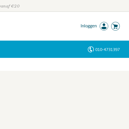
 vanaf €20
Inloggen
010-4731397
Personen
Trefwoorden