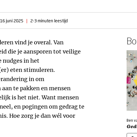
16 juni 2025
|
2-3 minuten leestijd
Boe
ren vind je overal. Van
d die je aansporen tot veilige
 nudges in het
(er) eten stimuleren.
erandering in om
n aan te pakken en mensen
lijk is het niet. Want mensen
ioneel, en pogingen om gedrag te
s. Hoe zorg je dan wél voor
Ben v
Ged