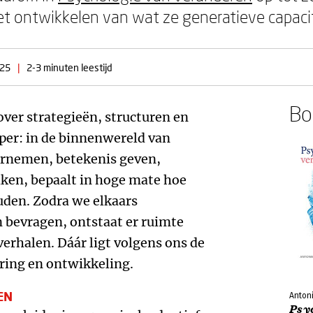
t ontwikkelen van wat ze generatieve capaci
025
|
2-3 minuten leestijd
Boe
over strategieën, structuren en
eper: in de binnenwereld van
arnemen, betekenis geven,
ken, bepaalt in hoge mate hoe
uden. Zodra we elkaars
 bevragen, ontstaat er ruimte
erhalen. Dáár ligt volgens ons de
ring en ontwikkeling.
EN
Antoni
Psy