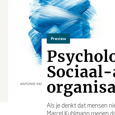
Preview
Psycholo
Sociaal-
organisa
Als je denkt dat mensen niet
Marcel Kuhlmann roepen d