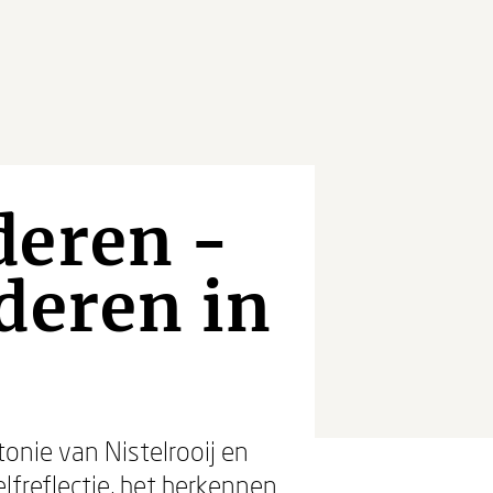
deren -
deren in
tonie van Nistelrooij en
elfreflectie, het herkennen