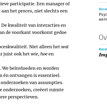
ieve participatie. Een manager of
Recen
 aan het proces, niet slechts een
Psyc
aanr
 De kwaliteit van interacties en
an de voorkant voorkomt gedoe
Ov
ceskwaliteit. Niet alleen het
wat
Recen
r juist ook het
wie
,
hoe
en
Im
g. We beïnvloeden en worden
n én ontvangen is essentieel.
t onderzoeken van assumpties.
te onderzoeken, creëert ruimte
ere perspectieven.