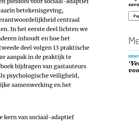
en pleidooi voor sociaal-adaptief
ver
aarin betekenisgeving,
Pa
erantwoordelijkheid centraal
en. In het eerste deel lichten we
nderen inhoudt en hoe het
Me
tweede deel volgen 13 praktische
e aanpak in de praktijk te
Inte
‘Ve
 boek bijdragen van gastauteurs
voo
ls psychologische veiligheid,
ijke samenwerking en het
 kern van sociaal-adaptief