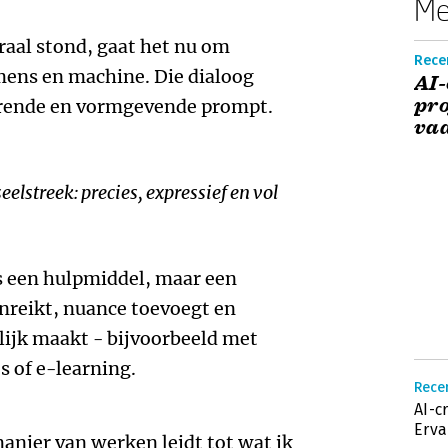
Me
raal stond, gaat het nu om
Recen
 mens en machine. Die dialoog
AI-
pro
turende en vormgevende prompt.
vaa
elstreek: precies, expressief en vol
s een hulpmiddel, maar een
nreikt, nuance toevoegt en
ijk maakt - bijvoorbeeld met
 of e-learning.
Recen
AI-c
Erva
manier van werken leidt tot wat ik