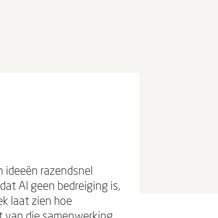
en ideeën razendsnel
dat AI geen bedreiging is,
k laat zien hoe
dt van die samenwerking.