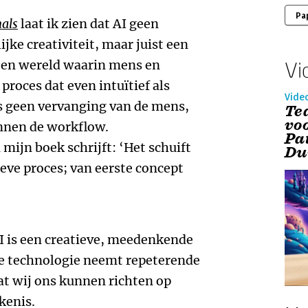
Pa
nals
laat ik zien dat AI geen
ke creativiteit, maar juist een
s een wereld waarin mens en
Vi
oces dat even intuïtief als
Vide
 is geen vervanging van de mens,
Tea
vo
nnen de workflow.
Pa
mijn boek schrijft: ‘Het schuift
Du
ieve proces; van eerste concept
AI is een creatieve, meedenkende
De technologie neemt repeterende
dat wij ons kunnen richten op
kenis.