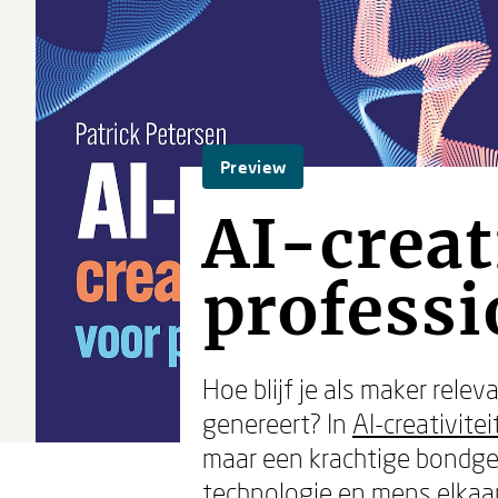
Preview
AI-creat
professi
Hoe blijf je als maker rele
genereert? In
AI-creativite
maar een krachtige bondgen
technologie en mens elkaar