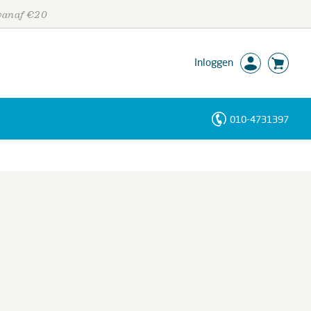
 vanaf €20
Inloggen
010-4731397
Personen
Trefwoorden