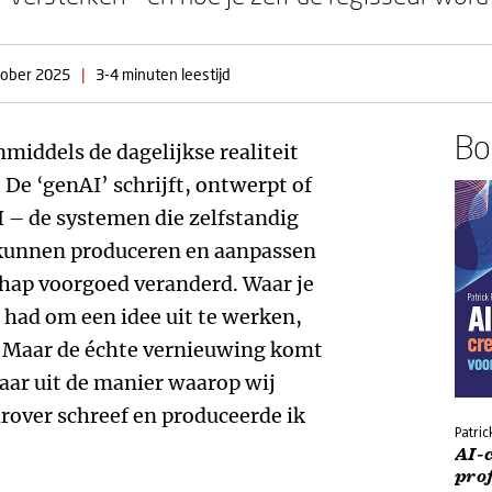
tober 2025
|
3-4 minuten leestijd
Boe
nmiddels de dagelijkse realiteit
. De ‘genAI’ schrijft, ontwerpt of
 – de systemen die zelfstandig
o kunnen produceren en aanpassen
chap voorgoed veranderd. Waar je
had om een idee uit te werken,
. Maar de échte vernieuwing komt
maar uit de manier waarop wij
rover schreef en produceerde ik
Patric
AI-c
pro