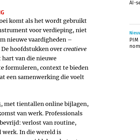
AI-s
NG
bloei komt als het wordt gebruikt
instrument voor verdieping, niet
Nieu
 om nieuwe vaardigheden –
PIM 
nomi
h. De hoofdstukken over
creatieve
 hart van die nieuwe
te formuleren, context te bieden
taat een samenwerking die voelt
s
, met tientallen online bijlagen,
omst van werk. Professionals
evrijd: verlost van routine,
 werk. In die wereld is