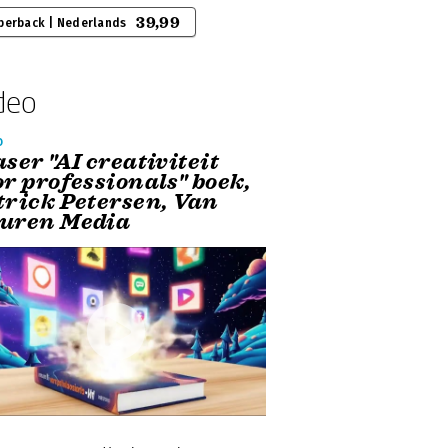
39,99
perback | Nederlands
deo
o
ser "AI creativiteit
or professionals" boek,
trick Petersen, Van
uren Media