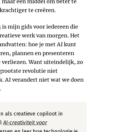
, maar een middel om beter te
krachtiger te creëren.
s
is mijn gids voor iedereen die
creatieve werk van morgen. Het
handvatten: hoe je met AI kunt
eren, plannen en presenteren
 verliezen. Want uiteindelijk, zo
grootste revolutie niet
. AI verandert niet wat we doen
.
en als creatieve copiloot in
el
AI-creativiteit voor
ersen en leer hoe technologie je