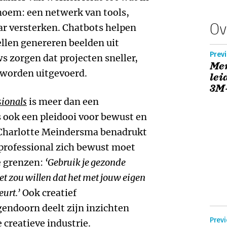
noem: een netwerk van tools,
Ov
ar versterken. Chatbots helpen
ellen genereren beelden uit
Previ
 zorgen dat projecten sneller,
Men
 worden uitgevoerd.
lei
3M
sionals
is meer dan een
s ook een pleidooi voor bewust en
 Charlotte Meindersma benadrukt
e professional zich bewust moet
he grenzen:
‘Gebruik je gezonde
et zou willen dat het met jouw eigen
urt.’
Ook creatief
endoorn deelt zijn inzichten
Previ
 creatieve industrie.