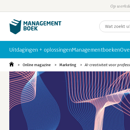
Op werkda
Uitdagingen + oplossingen
Managementboeken
Ove
Online magazine
Marketing
AI-creativiteit voor profes