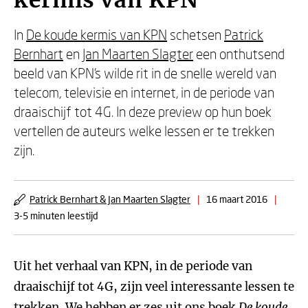
kermis van KPN
In
De koude kermis van KPN
schetsen
Patrick
Bernhart
en
Jan Maarten Slagter
een onthutsend
beeld van KPN's wilde rit in de snelle wereld van
telecom, televisie en internet, in de periode van
draaischijf tot 4G. In deze preview op hun boek
vertellen de auteurs welke lessen er te trekken
zijn.
Patrick Bernhart & Jan Maarten Slagter
|
16 maart 2016
|
3-5 minuten leestijd
Uit het verhaal van KPN, in de periode van
draaischijf tot 4G, zijn veel interessante lessen te
trekken. We hebben er zes uit ons boek
De koude