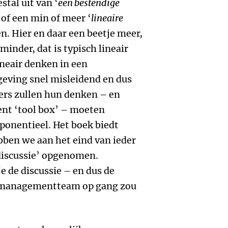
stal uit van ‘
een bestendige
 of een min of meer ‘
lineaire
en. Hier en daar een beetje meer,
minder, dat is typisch lineair
ineair denken in een
geving snel misleidend en dus
gers zullen hun denken – en
nt ‘tool box’ – moeten
ponentieel. Het boek biedt
bben we aan het eind van ieder
iscussie’ opgenomen.
 de discussie – en dus de
 managementteam op gang zou