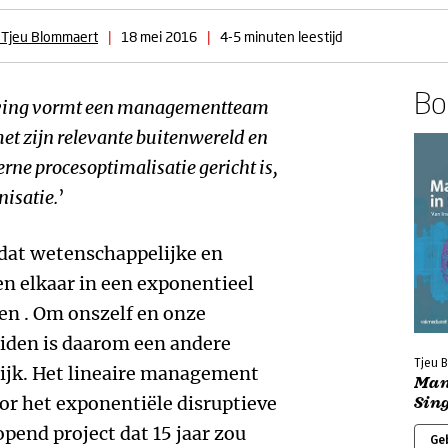
n Tjeu Blommaert
|
18 mei 2016
|
4-5 minuten leestijd
Boe
eving vormt een managementteam
et zijn relevante buitenwereld en
rne procesoptimalisatie gericht is,
nisatie.
’
 dat wetenschappelijke en
n elkaar in een exponentieel
en . Om onszelf en onze
eiden is daarom een andere
Tjeu B
ijk. Het lineaire management
Man
r het exponentiële disruptieve
Sin
pend project dat 15 jaar zou
Ge