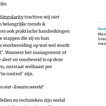
ijn.
Singularity
trachten wij niet
in belangrijke trends &
Recen
rs ook praktische handreikingen
Mana
le stappen die zij en hun
line
man
ls voorbereiding op wat wel wordt
l’. Wanneer het management of
alert en voorbereid is op deze
n, ontstaat welhaast per
‘in control’ zijn.
en niet-lineaire wereld’
len en technieken zijn veelal