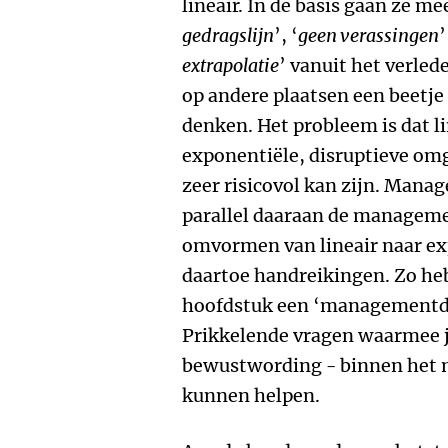
lineair. In de basis gaan ze mee
gedragslijn
’, ‘
geen verassingen
’
extrapolatie
’ vanuit het verled
op andere plaatsen een beetje 
denken. Het probleem is dat l
exponentiële, disruptieve om
zeer risicovol kan zijn. Mana
parallel daaraan de manageme
omvormen van lineair naar ex
daartoe handreikingen. Zo he
hoofdstuk een ‘managementd
Prikkelende vragen waarmee je
bewustwording - binnen het
kunnen helpen.