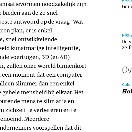
Nieuw
anisatievormen noodzakelijk zijn
Gen
e bieden aan de zo snel
este antwoord op de vraag ‘Wat
geen plan, er is enkel
Nieuw
, snel ontwikkelende
De 
eeld kunstmatige intelligentie,
zelf
nde voertuigen, 3D (en 4D)
in, zullen onze wereld binnenkort
Ov
t een moment dat een computer
alleen slimmer dan een enkel
Colum
Hol
 gehele mensheid bij elkaar. Het
uter de mens te slim af is en
m zichzelf te verbeteren en te
 genoemd. Meerdere
ndernemers voorspellen dat dit