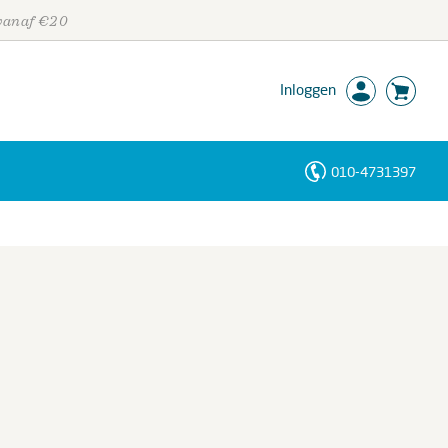
 vanaf €20
Inloggen
010-4731397
Personen
Trefwoorden