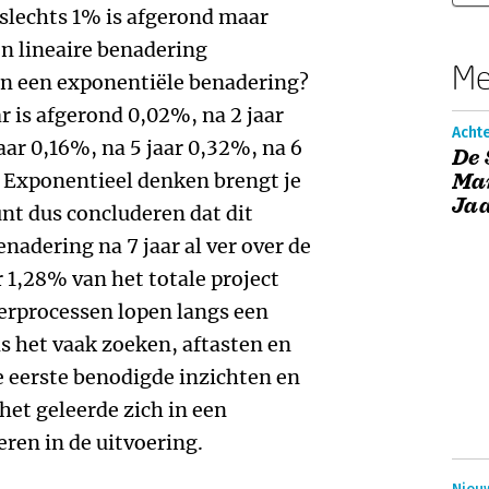
slechts 1% is afgerond maar
n lineaire benadering
Me
in een exponentiële benadering?
aar is afgerond 0,02%, na 2 jaar
Acht
aar 0,16%, na 5 jaar 0,32%, na 6
De 
. Exponentieel denken brengt je
Ma
Jaa
unt dus concluderen dat dit
enadering na 7 jaar al ver over de
r 1,28% van het totale project
eerprocessen lopen langs een
is het vaak zoeken, aftasten en
 eerste benodigde inzichten en
het geleerde zich in een
ren in de uitvoering.