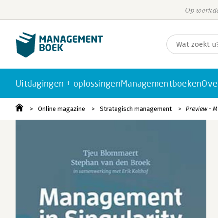
Op werkda
Uitdagingen + oplossingen
Managementboeken
Ove
Online magazine
Strategisch management
Preview - 