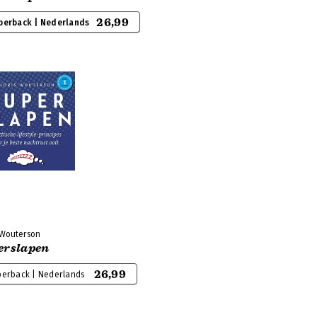
26,99
perback | Nederlands
s Wouterson
erslapen
26,99
perback | Nederlands