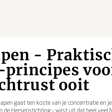
pen - Praktis
e-principes voo
chtrust ooit
slapen gaat ten koste van je concentratie en j
n de Hersenstichting – wijst uit dat heel veel