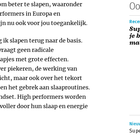
Oo
m beter te slapen, waaronder
erformers in Europa en
Recen
jn nu ook voor jou toegankelijk.
Sup
je 
 ik slapen terug naar de basis.
ma
raagt geen radicale
apjes met grote effecten.
ver piekeren, de werking van
licht, maar ook over het tekort
en het gebrek aan slaaproutines.
indset. High performers worden
oller door hun slaap en energie
Nieu
Supe