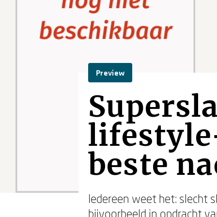
Preview
Supersla
lifestyl
beste na
Iedereen weet het: slecht 
bijvoorbeeld in opdracht va