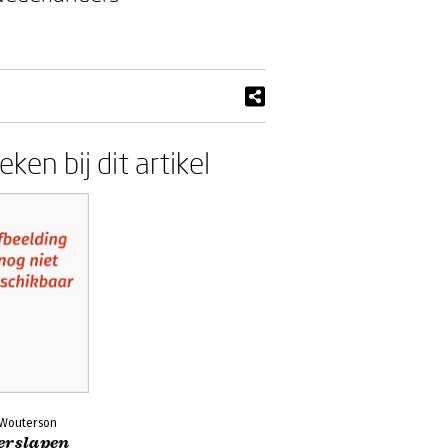
ken bij dit artikel
s Wouterson
erslapen