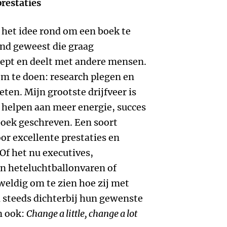
prestaties
t het idee rond om een boek te
mand geweest die graag
ept en deelt met andere mensen.
om te doen: research plegen en
en. Mijn grootste drijfveer is
helpen aan meer energie, succes
 boek geschreven. Een soort
oor excellente prestaties en
Of het nu executives,
n heteluchtballonvaren of
eweldig om te zien hoe zij met
 steeds dichterbij hun gewenste
n ook:
Change a little, change a lot