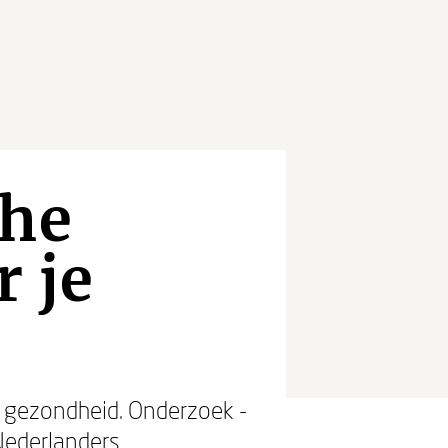
che
r je
e gezondheid. Onderzoek -
 Nederlanders