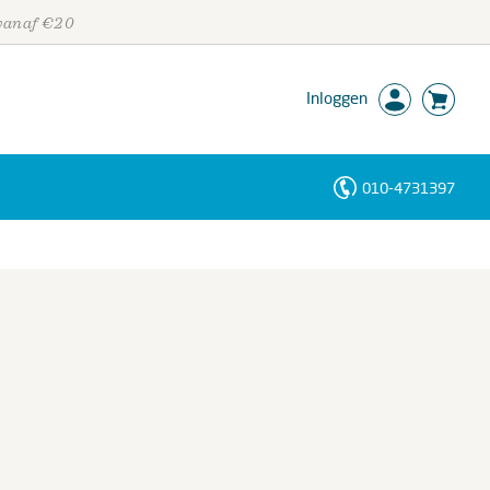
 vanaf €20
Inloggen
010-4731397
Personen
Trefwoorden