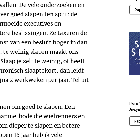
vallen. De vele onderzoeken en
Pa
er goed slapen ten spijt: de
Vermoeide executives en
ere beslissingen. Ze taxeren de
mst van een besluit hoger in dan
: te weinig slapen maakt ons
laap je zelf te weinig, of heeft
ronisch slaaptekort, dan leidt
bijna 2 werkweken per jaar. Tel uit
Flori
nnen om goed te slapen. Een
Sup
aapmethode die wielrenners en
Pa
om dieper te slapen en betere
open 16 jaar heb ik vele