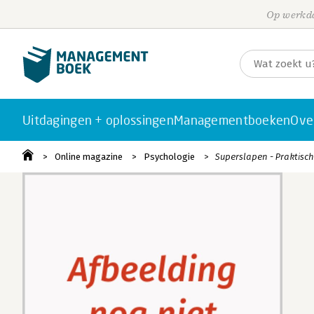
Op werkda
Uitdagingen + oplossingen
Managementboeken
Ove
Online magazine
Psychologie
Superslapen - Praktische