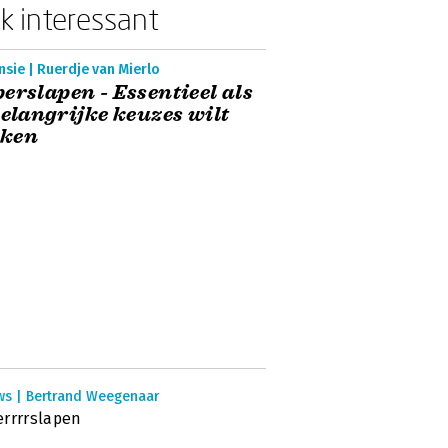
k interessant
sie | Ruerdje van Mierlo
erslapen - Essentieel als
belangrijke keuzes wilt
ken
ws | Bertrand Weegenaar
rrrrslapen