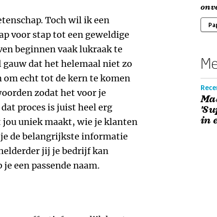
onve
tenschap. Toch wil ik een
Pa
p voor stap tot een geweldige
ven beginnen vaak lukraak te
Me
 gauw dat het helemaal niet zo
n om echt tot de kern te komen
Recen
woorden zodat het voor je
Maa
dat proces is juist heel erg
'Su
in 
 jou uniek maakt, wie je klanten
 je de belangrijkste informatie
helderder jij je bedrijf kan
b je een passende naam.