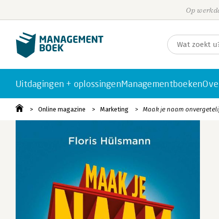
Op werkda
Uitdagingen + oplossingen
Managementboeken
Ove
Online magazine
Marketing
Maak je naam onvergetelij