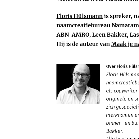
Floris Hülsmann
is spreker, 
naamcreatiebureau Namarama.
ABN-AMRO, Leen Bakker, Lassi
Hij is de auteur van
Maak je n
Over Floris Hül
Floris Hülsman
naamcreatiebu
als copywriter
originele en s
zich gespecial
merknamen en 
binnen- en bui
Bakker.
Alle boeken v