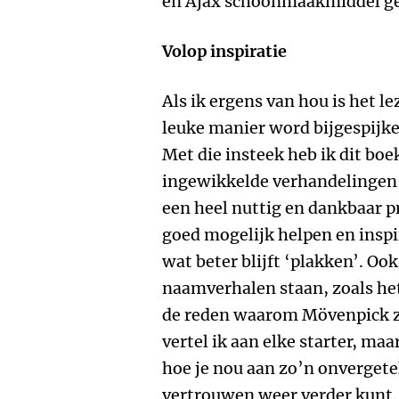
en Ajax schoonmaakmiddel gee
Volop inspiratie
Als ik ergens van hou is het l
leuke manier word bijgespijker
Met die insteek heb ik dit bo
ingewikkelde verhandelingen 
een heel nuttig en dankbaar pr
goed mogelijk helpen en inspir
wat beter blijft ‘plakken’. Oo
naamverhalen staan, zoals h
de reden waarom Mövenpick zo
vertel ik aan elke starter, m
hoe je nou aan zo’n onvergete
vertrouwen weer verder kunt.