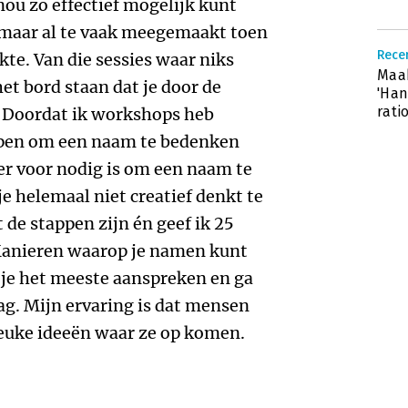
 nou zo effectief mogelijk kunt
f maar al te vaak meegemaakt toen
Recen
te. Van die sessies waar niks
Maak
et bord staan dat je door de
'Han
rati
. Doordat ik workshops heb
epen om een naam te bedenken
er voor nodig is om een naam te
je helemaal niet creatief denkt te
t de stappen zijn én geef ik 25
anieren waarop je namen kunt
e je het meeste aanspreken en ga
ag. Mijn ervaring is dat mensen
 leuke ideeën waar ze op komen.