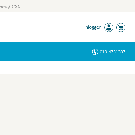
 vanaf €20
Inloggen
010-4731397
Personen
Trefwoorden