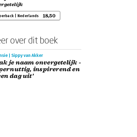
rgetelijk
18,50
perback | Nederlands
er over dit boek
sie | Sippy van Akker
k je naam onvergetelijk -
pernuttig, inspirerend en
een dag uit'