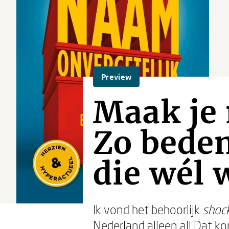
Preview
Maak je 
Zo beden
die wél 
Ik vond het behoorlijk
shoc
Nederland alleen al! Dat k