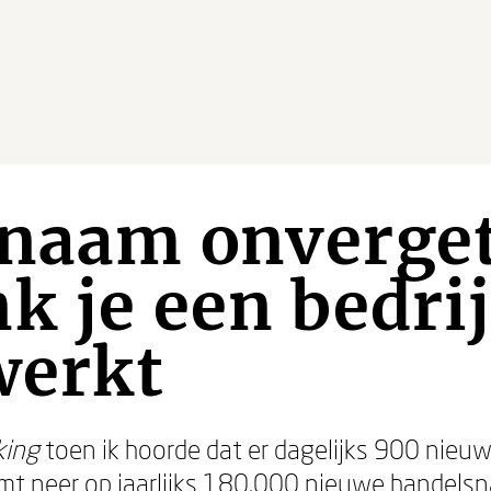
naam onverget
k je een bedr
werkt
king
toen ik hoorde dat er dagelijks 900 nieu
omt neer op jaarlijks 180.000 nieuwe handels