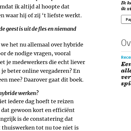
Ik k
dat ik altijd al hoopte dat
ik z
waar hij of zij ‘t liefste werkt.
Pa
 de geest is uit de fles en niemand
Ov
we het nu allemaal over hybride
or de nodige vragen, vooral
Recen
t je medewerkers die echt liever
Een
all
 je beter online vergaderen? En
ver
reen mee? Daarover gaat dit boek.
spi
t hybride werken?
niet iedere dag hoeft te reizen
e dat gewoon kort en efficiënt
ngrijk is de constatering dat
t thuiswerken tot nu toe niet is