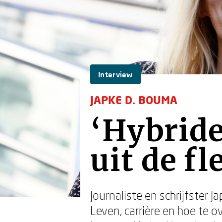
Interview
JAPKE D. BOUMA
‘Hybride
uit de fl
Journaliste en schrijfster J
Leven, carrière en hoe te o