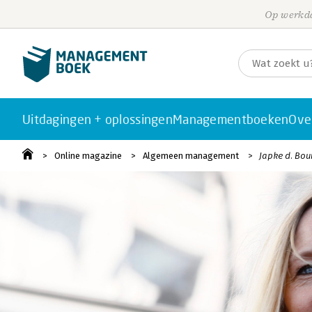
Op werkda
Uitdagingen + oplossingen
Managementboeken
Ove
Online magazine
Algemeen management
Japke d. Boum