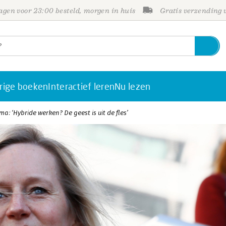
gen voor 23:00 besteld, morgen in huis
Gratis verzending
rige boeken
Interactief leren
Nu lezen
a: ‘Hybride werken? De geest is uit de fles’