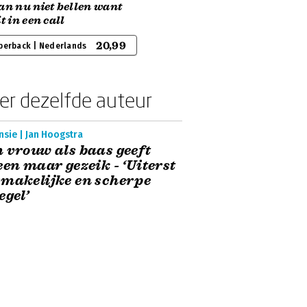
an nu niet bellen want
it in een call
20,99
perback | Nederlands
er dezelfde auteur
sie | Jan Hoogstra
 vrouw als baas geeft
een maar gezeik - ‘Uiterst
makelijke en scherpe
egel’