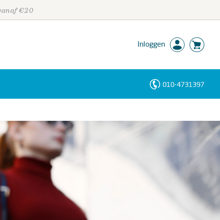
 vanaf €20
Inloggen
010-4731397
Personen
Trefwoorden