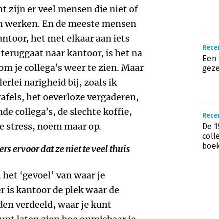
 zijn er veel mensen die niet of
en werken. En de meeste mensen
ntoor, het met elkaar aan iets
Recen
 teruggaat naar kantoor, is het na
Een 
om je collega’s weer te zien. Maar
geze
erlei narigheid bij, zoals ik
twafels, het oeverloze vergaderen,
de collega’s, de slechte koffie,
Recen
de stress, noem maar op.
De 1
coll
boek
 ervoor dat ze niet te veel thuis
, het ‘gevoel’ van waar je
er is kantoor de plek waar de
en verdeeld, waar je kunt