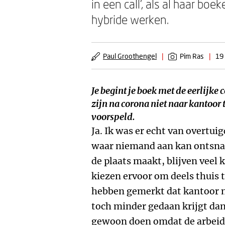
in een call’, als al haar bo
hybride werken.
Paul Groothengel
|
Pim Ras
|
19
Je begint je boek met de eerlijke 
zijn na corona
niet
naar kantoor 
voorspeld.
Ja. Ik was er echt van overtui
waar niemand aan kan ontsna
de plaats maakt, blijven veel
kiezen ervoor om deels thuis 
hebben gemerkt dat kantoor ni
toch minder gedaan krijgt dan
gewoon doen omdat de arbeidsm