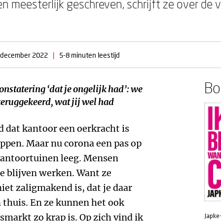
eken meesterlijk geschreven, schrijft ze over d
 december 2022
|
5-8 minuten leestijd
Boe
constatering ‘dat je ongelijk had’: we
teruggekeerd, wat jij wel had
gd dat kantoor een oerkracht is
ppen. Maar nu corona een pas op
 kantoortuinen leeg. Mensen
te blijven werken. Want ze
et zaligmakend is, dat je daar
 thuis. En ze kunnen het ook
arkt zo krap is. Op zich vind ik
Japke