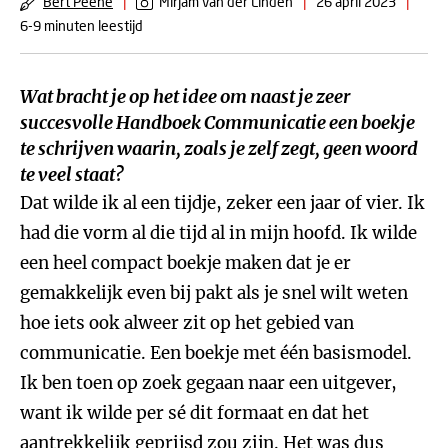
Bert Peene
|
Mirjam van der Linden
|
26 april 2023
|
6-9 minuten leestijd
Wat bracht je op het idee om naast je zeer
succesvolle
Handboek Communicatie
een boekje
te schrijven waarin, zoals je zelf zegt, geen woord
te veel staat?
Dat wilde ik al een tijdje, zeker een jaar of vier. Ik
had die vorm al die tijd al in mijn hoofd. Ik wilde
een heel compact boekje maken dat je er
gemakkelijk even bij pakt als je snel wilt weten
hoe iets ook alweer zit op het gebied van
communicatie. Een boekje met één basismodel.
Ik ben toen op zoek gegaan naar een uitgever,
want ik wilde per sé dit formaat en dat het
aantrekkelijk geprijsd zou zijn. Het was dus