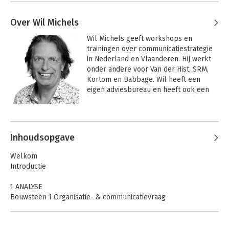
Over Wil Michels
Wil Michels geeft workshops en 
trainingen over communicatiestrategie 
in Nederland en Vlaanderen. Hij werkt 
onder andere voor Van der Hist, SRM, 
Kortom en Babbage. Wil heeft een 
eigen adviesbureau en heeft ook een 
lange ervaring binnen het HB0 als 
docent en als lid van 
Andere boeken door Wil Michels
visitatiecommissies. Hij combineert 
academische inzichten met een 
Inhoudsopgave
praktische insteek. Complexe zaken 
helder maken is zijn kracht. Dynamiek, 
Welkom
interactie en fun zijn kenmerkend voor 
Introductie
zijn aanpak.
1 ANALYSE
Bouwsteen 1 Organisatie- & communicatievraag
Bouwsteen 2 Analyse van de organisatie
Bouwsteen 3 Analyse van de omgeving
Bouwsteen 4 Visie op communicatie