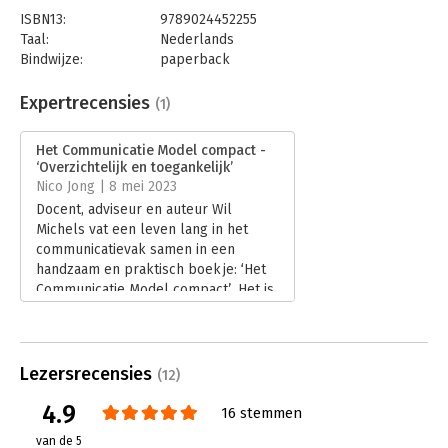
ISBN13:
9789024452255
Taal:
Nederlands
Bindwijze:
paperback
Aantal pagina's:
132
Uitgever:
Boom
Expertrecensies
(1)
Druk:
1
Verschijningsdatum:
23-2-2023
Het Communicatie Model compact -
‘Overzichtelijk en toegankelijk’
Hoofdrubriek:
Communicatie en media
Nico Jong | 8 mei 2023
Docent, adviseur en auteur Wil
Michels vat een leven lang in het
communicatievak samen in een
handzaam en praktisch boekje: ‘Het
Communicatie Model compact’. Het is
geen stappenplan en eigenlijk ook
geen model, maar een blanco canvas
dat de communicatieprofessional met
behulp van drie blokken en twaalf
Lezersrecensies
(12)
bouwstenen zelf op maat kan
4.9
inkleuren.
16 stemmen
Lees verder
van de 5